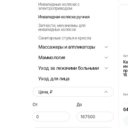
Инвалидные коляски с
Корректоры осанки
электроприводом
Корсет на поясничный отдел
Инвалидная коляска ручная
Бандаж на плечевой сустав
Запчасти, механизмы для
инвалидных колясок
Бандаж для руки
Санитарные стулья и кресла
Бандаж для шеи
Массажеры и аппликаторы
Бандаж на палец и лучезапястный
сустав
Арт
Аппликаторы
Маммология
Ka
Локтевой бандаж
Массажеры
ин
Бюстгальтеры после мастэктомии
Уход за лежачими больными
пр
16
Медицинские кровати
Уход для лица
Цена, ₽
Ka
От
До
64