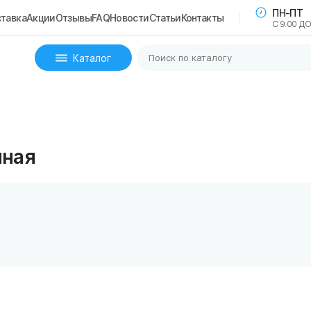
ПН-ПТ
тавка
Акции
Отзывы
FAQ
Новости
Статьи
Контакты
С 9.00 ДО
Каталог
чная