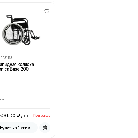
00031193
алидная коляска
onica Base 200
ica
 500.00
₽ / шт
Под заказ
Купить в 1 клик