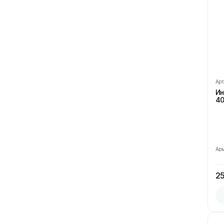
Арт
Ин
40
Ар
25