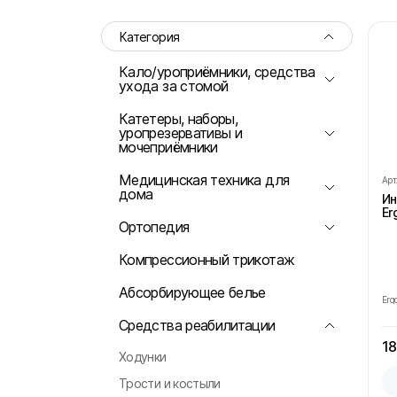
Категория
Кало/уроприёмники, средства
ухода за стомой
Однокомпонентные калоприёмники
Катетеры, наборы,
уропрезервативы и
Двухкомпонентные калоприемники
мочеприёмники
Однокомпонентные уроприемники
Катетеры
Медицинская техника для
Арт
дома
Двухкомпонентные уроприемники
Ин
Наборы
Er
Пластины
Тонометры
Ортопедия
Уропрезервативы
Средства ухода за стомой
Мочеприёмники
Бандаж на брюшную полость
Компрессионный трикотаж
Аксессуары для кало/уроприемников
Бандажи на голеностопный сустав
Абсорбирующее белье
Ergo
Анальные тампоны
Ортопедическая обувь
Средства реабилитации
Тампоны для стомы
Ортопедические стельки, подкладки
18
Ходунки
Компресс
Трости и костыли
Бандажи на колено