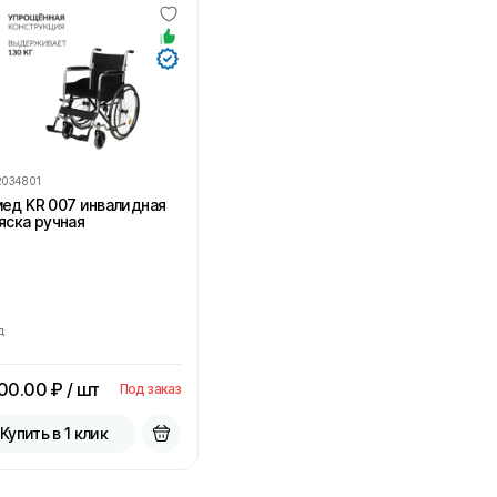
2034801
ед KR 007 инвалидная
яска ручная
д
900.00
₽ / шт
Под заказ
Купить в 1 клик