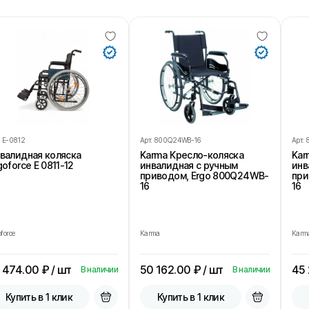
.
E-0812
Арт.
800Q24WB-16
Арт.
валидная коляска
Karma Кресло-коляска
Kar
goforce E 0811-12
инвалидная с ручным
инв
приводом, Ergo 800Q24WB-
при
16
16
force
Karma
Karm
 474.00
₽ / шт
50 162.00
₽ / шт
45
В наличии
В наличии
Купить в 1 клик
Купить в 1 клик