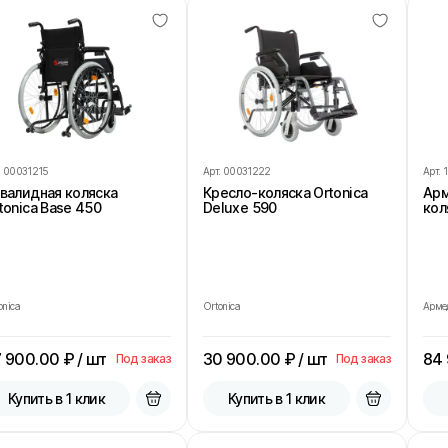
.
00031215
Арт.
00031222
Арт.
валидная коляска
Кресло-коляска Ortonica
Арм
tonica Base 450
Deluxe 590
кол
onica
Ortonica
Арме
 900.00
₽ / шт
30 900.00
₽ / шт
84
Под заказ
Под заказ
Купить в 1 клик
Купить в 1 клик