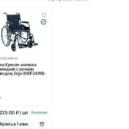
800F24WB-16
ma Кресло-коляска
алидная с ручным
водом, Ergo 800F24WB-
a
 225.00
₽ / шт
В наличии
Купить в 1 клик