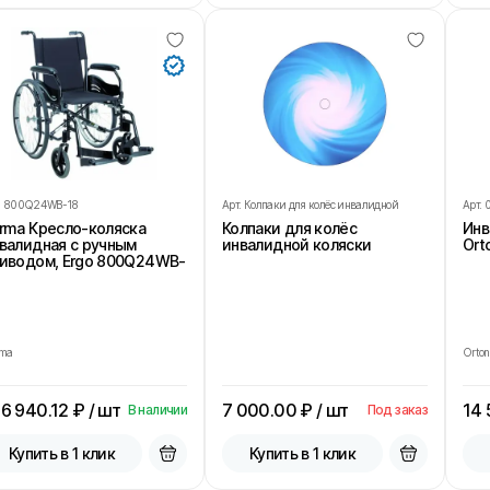
.
800Q24WB-18
Арт.
Колпаки для колёс инвалидной
Арт.
коляски
rma Кресло-коляска
Колпаки для колёс
Инв
валидная с ручным
инвалидной коляски
Ort
иводом, Ergo 800Q24WB-
rma
Orton
6 940.12
₽ / шт
7 000.00
₽ / шт
14
В наличии
Под заказ
Купить в 1 клик
Купить в 1 клик