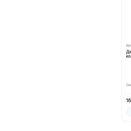
Арт
ма
Де
ко
Ок
16