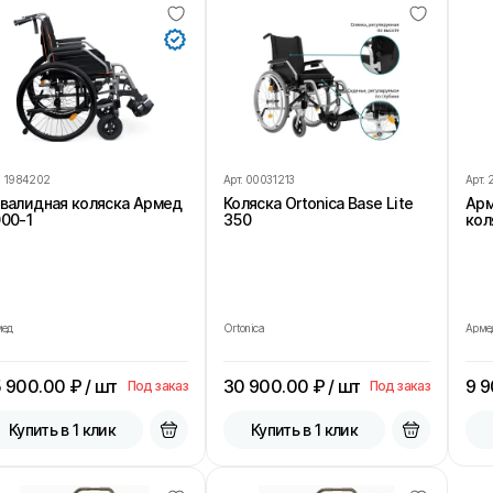
.
1984202
Арт.
00031213
Арт.
валидная коляска Армед
Коляска Ortonica Base Lite
Арм
00-1
350
кол
мед
Ortonica
Арме
 900.00
₽ / шт
30 900.00
₽ / шт
9 
Под заказ
Под заказ
Купить в 1 клик
Купить в 1 клик