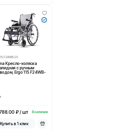
115 F24WB-20
ma Кресло-коляска
алидная с ручным
водом, Ergo 115 F24WB-
a
788.00
₽ / шт
В наличии
Купить в 1 клик