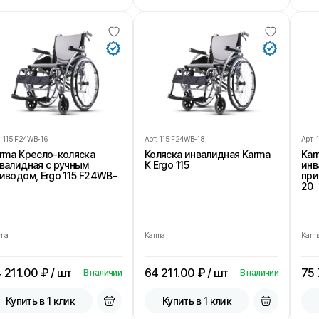
.
115 F24WB-16
Арт.
115 F24WB-18
Арт.
rma Кресло-коляска
Коляска инвалидная Karma
Kar
валидная с ручным
К Ergo 115
инв
иводом, Ergo 115 F24WB-
при
20
rma
Karma
Karm
 211.00
₽ / шт
64 211.00
₽ / шт
75 
В наличии
В наличии
Купить в 1 клик
Купить в 1 клик