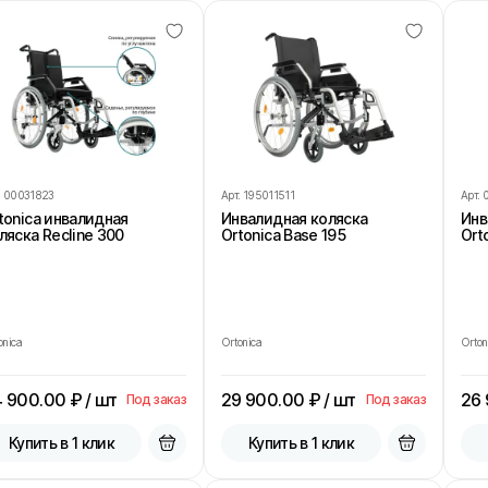
.
00031823
Арт.
195011511
Арт.
tonica инвалидная
Инвалидная коляска
Инв
ляска Recline 300
Ortonica Base 195
Ort
onica
Ortonica
Orton
4 900.00
₽ / шт
29 900.00
₽ / шт
26
Под заказ
Под заказ
Купить в 1 клик
Купить в 1 клик