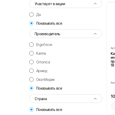
Участвует в акции
Да
Показывать все
Производитель
Ergoforce
Арт
Karma
Ka
ин
пр
Ortonica
18
Армед
Ока-Медик
Ka
Показывать все
10
Страна
Показывать все