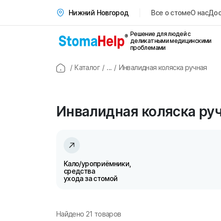
Все о стоме
О нас
Дос
Нижний Новгород
Решение для людей с
деликатными медицинскими
проблемами
/
Каталог
/
...
/
Инвалидная коляска ручная
Инвалидная коляска ру
Кало/уроприёмники,
средства
ухода за стомой
Найдено
21
товаров