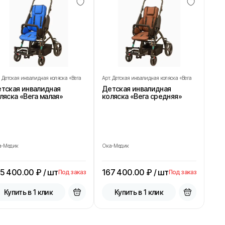
.
Детская инвалидная коляска «Вега
Арт.
Детская инвалидная коляска «Вега
лая»
средняя»
тская инвалидная
Детская инвалидная
ляска «Вега малая»
коляска «Вега средняя»
а-Медик
Ока-Медик
5 400.00
₽ / шт
167 400.00
₽ / шт
Под заказ
Под заказ
Купить в 1 клик
Купить в 1 клик