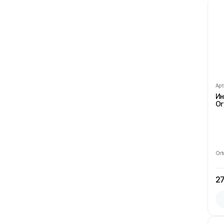
Показывать все
Арт
Ин
Or
Ort
27