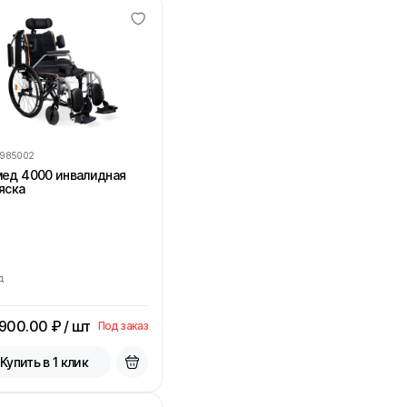
1985002
ед 4000 инвалидная
яска
д
 900.00
₽ / шт
Под заказ
Купить в 1 клик