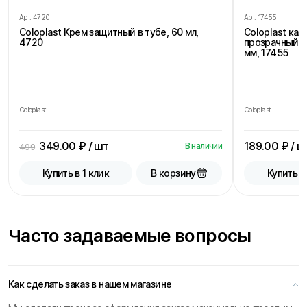
Арт.
4720
Арт.
17455
Coloplast Крем защитный в тубе, 60 мл,
Coloplast ка
4720
прозрачный, 
мм, 17455
Coloplast
Coloplast
349.00
₽ / шт
189.00
₽ / ш
В наличии
499
В корзину
Купить в 1 клик
Купить в
Часто задаваемые вопросы
Как сделать заказ в нашем магазине