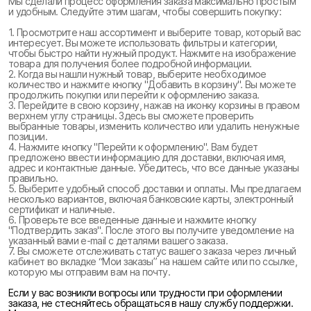
Мы сделали процесс оформления заказа максимально простым
и удобным. Следуйте этим шагам, чтобы совершить покупку:
1. Просмотрите наш ассортимент и выберите товар, который вас
интересует. Вы можете использовать фильтры и категории,
чтобы быстро найти нужный продукт. Нажмите на изображение
товара для получения более подробной информации.
2. Когда вы нашли нужный товар, выберите необходимое
количество и нажмите кнопку "Добавить в корзину". Вы можете
продолжить покупки или перейти к оформлению заказа.
3. Перейдите в свою корзину, нажав на иконку корзины в правом
верхнем углу страницы. Здесь вы сможете проверить
выбранные товары, изменить количество или удалить ненужные
позиции.
4. Нажмите кнопку "Перейти к оформлению". Вам будет
предложено ввести информацию для доставки, включая имя,
адрес и контактные данные. Убедитесь, что все данные указаны
правильно.
5. Выберите удобный способ доставки и оплаты. Мы предлагаем
несколько вариантов, включая банковские карты, электронный
сертификат и наличные.
6. Проверьте все введенные данные и нажмите кнопку
"Подтвердить заказ". После этого вы получите уведомление на
указанный вами e-mail с деталями вашего заказа.
7. Вы сможете отслеживать статус вашего заказа через личный
кабинет во вкладке “Мои заказы” на нашем сайте или по ссылке,
которую мы отправим вам на почту.
Если у вас возникли вопросы или трудности при оформлении
заказа, не стесняйтесь обращаться в нашу службу поддержки.