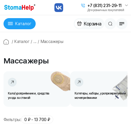
+7 (831) 231-29-11
Для розничных покупателей
Корзина
Каталог
/
Каталог
/
...
/
Массажеры
Массажеры
Кало/уроприёмники, средства
Катетеры, наборы, уропрезервативы и
ухода за стомой
мочеприёмники
Фильтры:
0
₽ -
13 700
₽