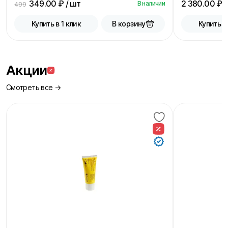
349.00
₽ / шт
2 380.00
₽ /
В наличии
499
В корзину
Купить в 1 клик
Купить в
Акции
Смотреть все →