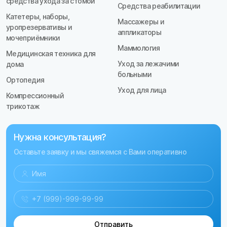
средства ухода за стомой
Средства реабилитации
Катетеры, наборы,
Массажеры и
уропрезервативы и
аппликаторы
мочеприёмники
Маммология
Медицинская техника для
Уход за лежачими
дома
больными
Ортопедия
Уход для лица
Компрессионный
трикотаж
Нужна консультация?
Оставьте заявку и мы свяжемся с Вами оперативно
Отправить