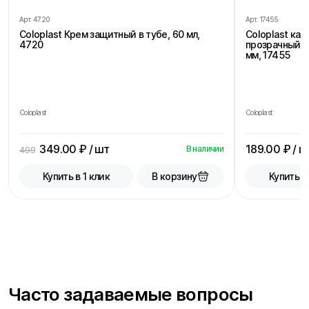
Арт.
4720
Арт.
17455
Coloplast Крем защитный в тубе, 60 мл,
Coloplast ка
4720
прозрачный, 
мм, 17455
Coloplast
Coloplast
349.00
₽ / шт
189.00
₽ / ш
В наличии
499
В корзину
Купить в 1 клик
Купить в
Часто задаваемые вопросы