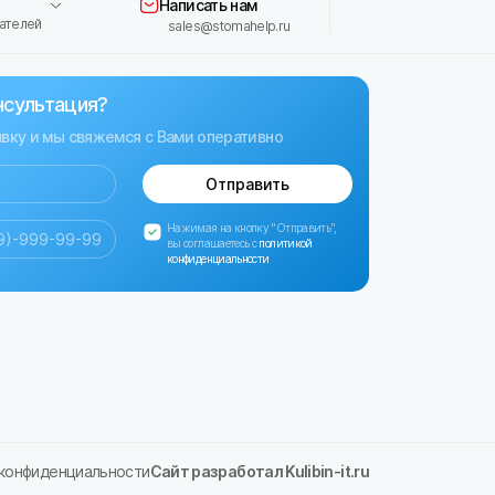
Написать нам
ателей
sales@stomahelp.ru
нсультация?
явку и мы свяжемся с Вами оперативно
Отправить
Нажимая на кнопку "Отправить",
вы соглашаетесь с
политикой
конфиденциальности
 конфиденциальности
Сайт разработал Kulibin-it.ru