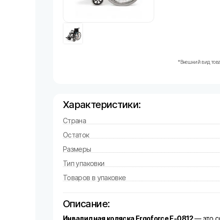
*Внешний вид това
Характеристики:
Страна
Остаток
Размеры
Тип упаковки
Товаров в упаковке
Описание:
Инвалидная коляска Ergoforce E-0812
— это с