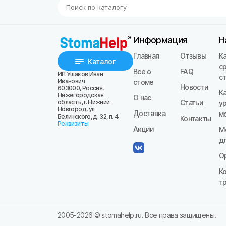
Информация
Н
Главная
Отзывы
К
Каталог
с
Все о
FAQ
ИП Ушаков Иван
с
Иванович
стоме
Новости
603000, Россия,
К
Нижегородская
О нас
область, г. Нижний
Статьи
у
Новгород, ул.
Доставка
м
Белинского, д. 32, п. 4
Контакты
Реквизиты
Акции
М
д
О
К
т
2005-
2026
© stomahelp.ru. Все права защищены.