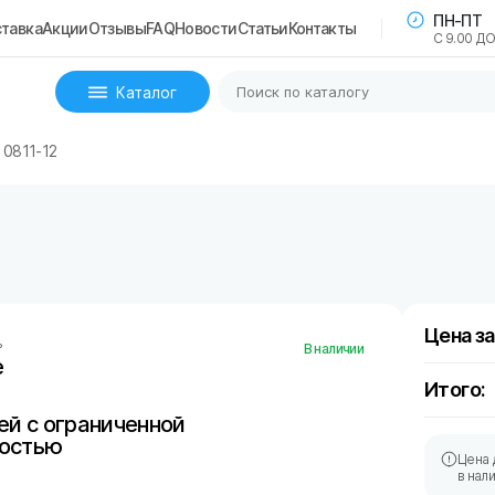
ПН-ПТ
тавка
Акции
Отзывы
FAQ
Новости
Статьи
Контакты
С 9.00 ДО
Каталог
 0811-12
Цена за
ь
В наличии
e
Итого:
й с ограниченной
остью
Цена 
в нал