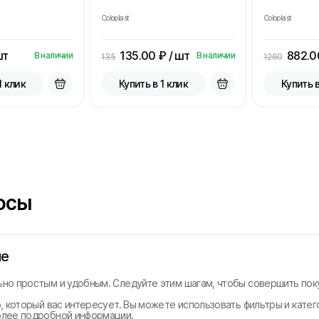
Coloplast
Coloplast
шт
135.00
₽ / шт
882.0
В наличии
В наличии
135
1260
1 клик
Купить в 1 клик
Купить в
осы
не
но простым и удобным. Следуйте этим шагам, чтобы совершить поку
, который вас интересует. Вы можете использовать фильтры и катег
олее подробной информации.