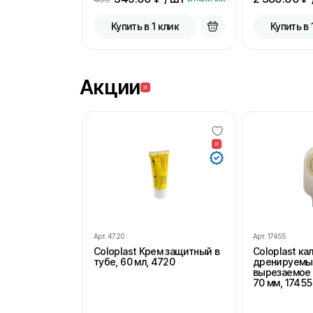
Купить в 1 клик
Купить в 
Акции
Арт.
4720
Арт.
17455
Coloplast Крем защитный в
Coloplast к
тубе, 60 мл, 4720
дренируемы
вырезаемое 
70 мм, 17455