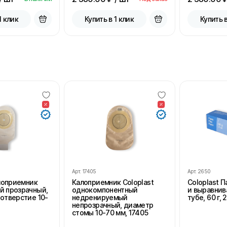
1 клик
Купить в 1 клик
Купить в
Арт.
17405
Арт.
2650
алоприемник
Калоприемник Coloplast
Coloplast 
й прозрачный,
однокомпонентный
и выравнив
отверстие 10-
недренируемый
тубе, 60 г, 
непрозрачный, диаметр
стомы 10-70 мм, 17405