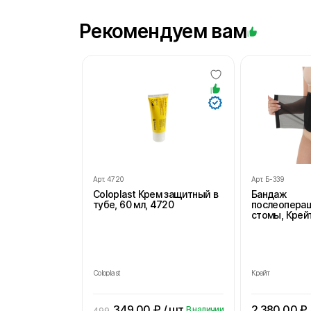
Рекомендуем вам
Арт.
4720
Арт.
Б-339
Coloplast Крем защитный в
Бандаж
тубе, 60 мл, 4720
послеопера
стомы, Крейт
Coloplast
Крейт
349.00
₽ / шт
2 380.00
₽ 
В наличии
499