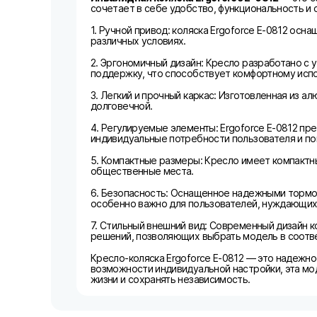
сочетает в себе удобство, функциональность и 
1. Ручной привод: коляска Ergoforce E-0812 ос
различных условиях.
2. Эргономичный дизайн: Кресло разработано с
поддержку, что способствует комфортному испо
3. Легкий и прочный каркас: Изготовленная из а
долговечной.
4. Регулируемые элементы: Ergoforce E-0812 пр
индивидуальные потребности пользователя и п
5. Компактные размеры: Кресло имеет компактны
общественные места.
6. Безопасность: Оснащенное надежными тормоз
особенно важно для пользователей, нуждающих
7. Стильный внешний вид: Современный дизайн к
решений, позволяющих выбрать модель в соотв
Кресло-коляска Ergoforce E-0812 — это надежн
возможности индивидуальной настройки, эта мо
жизни и сохранять независимость.