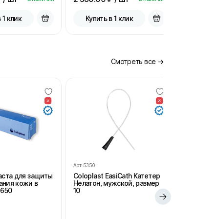
 1 клик
Купить в 1 клик
Купить
Смотреть все →
Арт.
5350
Арт.
SH102
Паста для защиты
Coloplast EasiCath Катетер
StomaHelp
ания кожи в
Нелатон, мужской, размер
удаления 
2650
10
салфетки 
для стом