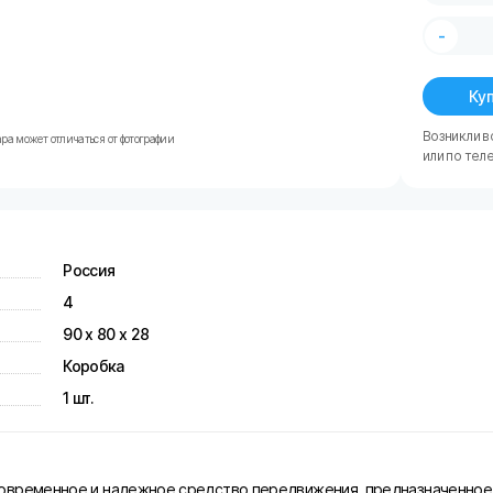
-
Куп
Возникли в
ра может отличаться от фотографии
или по тел
Россия
4
90 х 80 х 28
Коробка
1 шт.
овременное и надежное средство передвижения, предназначенное