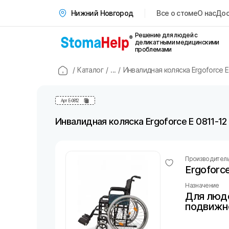
Все о стоме
О нас
Дос
Нижний Новгород
Решение для людей с
деликатными медицинскими
проблемами
/
Каталог
/
...
/
Инвалидная коляска Ergoforce E
Арт
E-0812
Инвалидная коляска Ergoforce E 0811-12
Производител
Ergoforc
Назначение
Для люде
подвижн