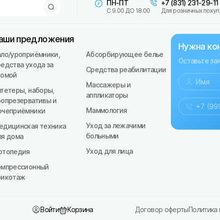
ПН-ПТ
+7 (831) 231-29-11
С 9.00 ДО 18.00
Для розничных покуп
аши предложения
Нужна ко
ало/уроприёмники,
Абсорбирующее белье
Оставьте за
редства ухода за
Средства реабилитации
томой
Массажеры и
атетеры, наборы,
аппликаторы
ропрезервативы и
Маммология
очеприёмники
Уход за лежачими
едицинская техника
больными
ля дома
Уход для лица
ртопедия
омпрессионный
рикотаж
Войти
Корзина
Договор оферты
Политика