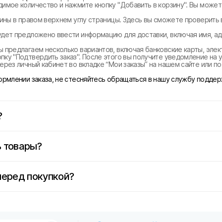
димое количество и нажмите кнопку "Добавить в корзину". Вы може
рзины в правом верхнем углу страницы. Здесь вы сможете проверить
удет предложено ввести информацию для доставки, включая имя, ад
ы предлагаем несколько вариантов, включая банковские карты, эле
ку "Подтвердить заказ". После этого вы получите уведомление на у
ерез личный кабинет во вкладке “Мои заказы” на нашем сайте или п
формлении заказа, не стесняйтесь обращаться в нашу службу поддер
?
 товары?
перед покупкой?