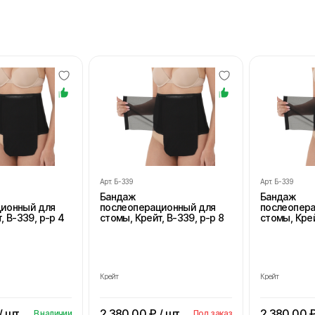
Арт.
Б-339
Арт.
Б-339
Бандаж
Бандаж
ционный для
послеоперационный для
послеопер
, В-339, р-р 4
стомы, Крейт, В-339, р-р 8
стомы, Крей
Крейт
Крейт
/ шт
2 380.00
₽ / шт
2 380.00
₽
В наличии
Под заказ