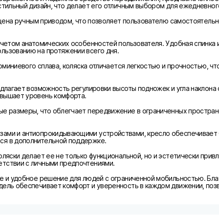
стильный дизайн, что делает его отличным выбором для ежедневног
нащена ручным приводом, что позволяет пользователю самостоятель
 учетом анатомических особенностей пользователя. Удобная спинка
льзованию на протяжении всего дня.
люминиевого сплава, коляска отличается легкостью и прочностью, ч
едлагает возможность регулировки высоты подножек и угла наклона 
овышает уровень комфорта.
е размеры, что облегчает передвижение в ограниченных пространст
ами и антиопрокидывающими устройствами, кресло обеспечивает б
ся в дополнительной поддержке.
оляски делает ее не только функциональной, но и эстетически при
етствии с личными предпочтениями.
ое и удобное решение для людей с ограниченной мобильностью. Бла
дель обеспечивает комфорт и уверенность в каждом движении, поз