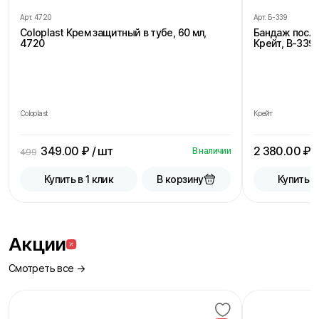
Арт.
4720
Арт.
Б-339
Coloplast Крем защитный в тубе, 60 мл,
Бандаж посл
4720
Крейт, В-339,
Coloplast
Крейт
349.00
₽ / шт
2 380.00
₽ /
В наличии
499
В корзину
Купить в 1 клик
Купить в
Акции
Смотреть все →