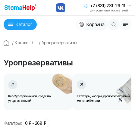
+7 (831) 231-29-11
Для розничных покупателей
Корзина
Каталог
/
Каталог
/
...
/
Уропрезервативы
Уропрезервативы
Кало/уроприёмники, средства
Катетеры, наборы, уропрезервативы и
ухода за стомой
мочеприёмники
Фильтры:
0
₽ -
268
₽