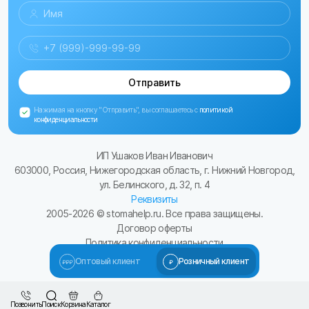
Отправить
Нажимая на кнопку "Отправить", вы соглашаетесь с
политикой
конфиденциальности
ИП Ушаков Иван Иванович
603000, Россия, Нижегородская область, г. Нижний Новгород,
ул. Белинского, д. 32, п. 4
Реквизиты
2005-
2026
© stomahelp.ru. Все права защищены.
Договор оферты
Политика конфиденциальности
Сайт разработал Kulibin-it.ru
Оптовый клиент
Розничный клиент
Позвонить
Поиск
Корзина
Каталог