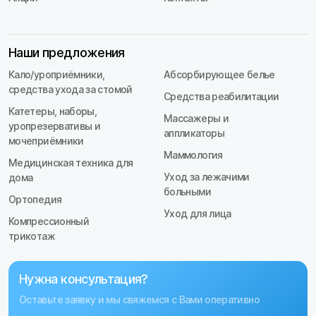
Наши предложения
Кало/уроприёмники,
Абсорбирующее белье
средства ухода за стомой
Средства реабилитации
Катетеры, наборы,
Массажеры и
уропрезервативы и
аппликаторы
мочеприёмники
Маммология
Медицинская техника для
Уход за лежачими
дома
больными
Ортопедия
Уход для лица
Компрессионный
трикотаж
Нужна консультация?
Оставьте заявку и мы свяжемся с Вами оперативно