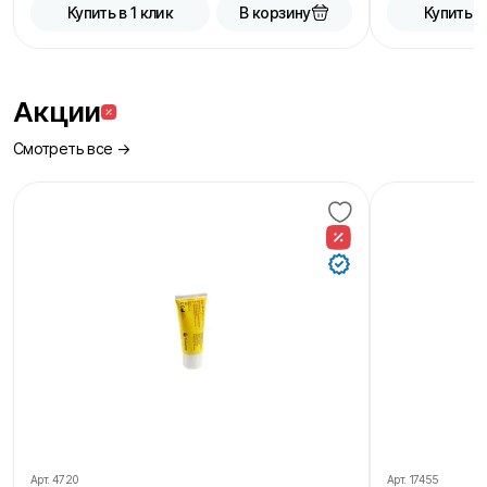
В корзину
Купить в 1 клик
Купить в
Акции
Смотреть все →
Арт.
4720
Арт.
17455