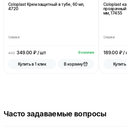
Coloplast Крем защитный в тубе, 60 мл,
Coloplast ка
4720
прозрачный, 
мм, 17455
Coloplast
Coloplast
349.00
₽ / шт
189.00
₽ / ш
В наличии
499
В корзину
Купить в 1 клик
Купить в
Часто задаваемые вопросы