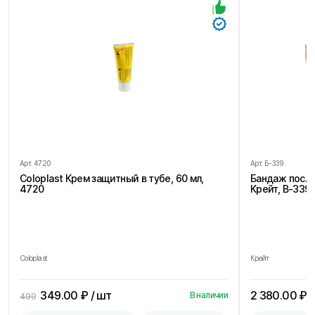
Арт.
4720
Арт.
Б-339
Coloplast Крем защитный в тубе, 60 мл,
Бандаж посл
4720
Крейт, В-339,
Coloplast
Крейт
349.00
₽ / шт
2 380.00
₽ /
В наличии
499