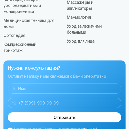
Массажеры и
уропрезервативы и
аппликаторы
мочеприёмники
Маммология
Медицинская техника для
Уход за лежачими
дома
больными
Ортопедия
Уход для лица
Компрессионный
трикотаж
Нужна консультация?
Оставьте заявку и мы свяжемся с Вами оперативно
Отправить
Нажимая на кнопку "Отправить", вы соглашаетесь с
политикой