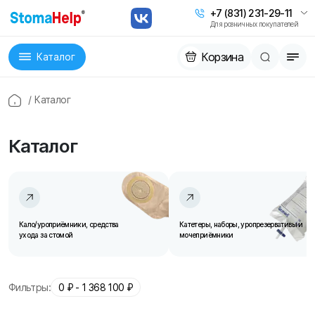
+7 (831) 231-29-11
Для розничных покупателей
Корзина
Каталог
/
Каталог
Каталог
Кало/уроприёмники, средства
Катетеры, наборы, уропрезервативы и
ухода за стомой
мочеприёмники
Фильтры:
0
₽ -
1 368 100
₽