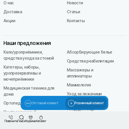
О нас
Новости
Доставка
Статьи
Акции
Контакты
Наши предложения
Кало/уроприёмники,
Абсорбирующее белье
средства ухода за стомой
Средства реабилитации
Катетеры, наборы,
Массажеры и
уропрезервативы и
аппликаторы
мочеприёмники
Маммология
Медицинская техника для
Уход за лежачими
дома
больными
Ортопедия
Оптовый клиент
Розничный клиент
Уход для лица
Компрессионный
трикотаж
Позвонить
Поиск
Корзина
Каталог