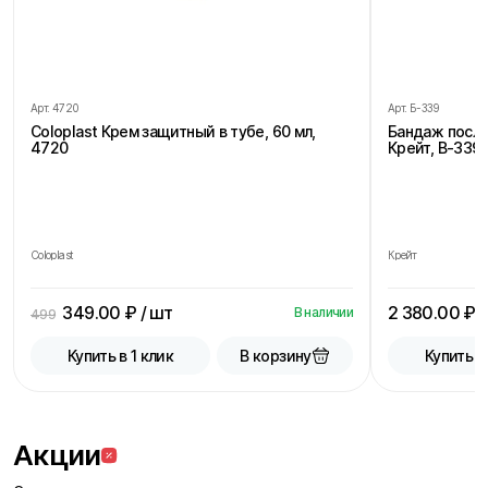
Арт.
4720
Арт.
Б-339
Coloplast Крем защитный в тубе, 60 мл,
Бандаж посл
4720
Крейт, В-339,
Coloplast
Крейт
349.00
₽ / шт
2 380.00
₽ /
В наличии
499
В корзину
Купить в 1 клик
Купить в
Акции