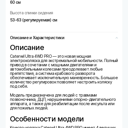
60 см
Высота спинки сидения
53-63 (регулируемая) см
Описание и Характеристики
Описание
Caterwil Ultra 4WD PRO — это новая мощная
электроколяска для экстремальной мобильности. Полный
привод в сочетании с мощными двигателями и
автомобильными колесами преодолевает любые
препятствия, а система крабового разворота
обеспечивает исключительную маневренность. Большое
количество регулировок позволяет настроить коляску
под себя.
Модель предназначена для людей с травмами
позвоночника, ДЦП, нарушениями опорно-двигательного
аппарата, а также для реабилитации после инсульта или
для пожилых людей.
Особенности модели
Кресло-коляска Caterwil Ultra 4WD PRO имеет 4 ведущих