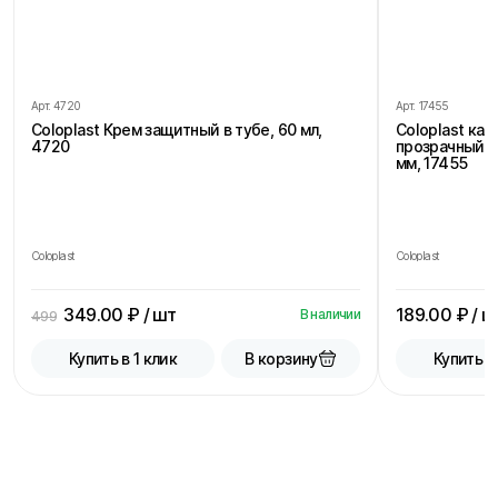
Арт.
4720
Арт.
17455
Coloplast Крем защитный в тубе, 60 мл,
Coloplast ка
4720
прозрачный, 
мм, 17455
Coloplast
Coloplast
349.00
₽ / шт
189.00
₽ / ш
В наличии
499
В корзину
Купить в 1 клик
Купить в