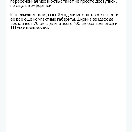
пересеченная местность станет не просто доступной,
но еще и комфортной!
К преимуществам данной модели можно также отнести
ее все еще компактные габариты. Ширина вездехода
составляет 70 см, а длина всего 100 см без подножек и
111 см с подножками.