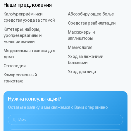
Наши предложения
Кало/уроприёмники,
Абсорбирующее белье
средства ухода за стомой
Средства реабилитации
Катетеры, наборы,
Массажеры и
уропрезервативы и
аппликаторы
мочеприёмники
Маммология
Медицинская техника для
Уход за лежачими
дома
больными
Ортопедия
Уход для лица
Компрессионный
трикотаж
Нужна консультация?
Оставьте заявку и мы свяжемся с Вами оперативно