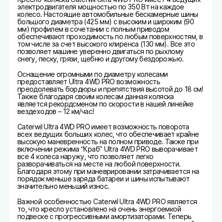
электродвигателя мощностью по 350 Вт на каждое
колесо. Настоящие автомобильные бескамерные шины
большого диаметра (425 мм) с высоким и широким (90
мм) профилем в сочетании с полным приводом
обеспечивают проходимость по любым поверхностям, в
том числе за счет высокого клиренса (130 мм). Все это
позволяет машине уверенно двигаться по рыхлому
снегу, песку, грязи, щебню и другому бездорожью.
Оснащение огромными по диаметру колесами
предоставляет Ultra 4WD PRO возможность
преодолевать бордюры и препятствия высотой до 18 см!
Также благодаря своим колесам данная коляска
является рекордсменом по скорости в нашей линейке
вездеходов – 12 км/час!
Caterwil Ultra 4WD PRO имеет возможность поворота
всех ведущих больших колес, что обеспечивает крайне
высокую маневренность на полном приводе. Также при
включении режима “Краб” Ultra 4WD PRO выворачивает
все 4 колеса наружу, что позволяет легко
разворачиваться на месте на любой поверхности.
Благодаря этому при маневрировании затрачивается на
порядок меньше заряда батареи и шины испытывают
значительно меньший износ.
Важной особенностью Caterwil Ultra 4WD PRO является
то, что кресло установлено на очень энергоемкой
подвеске с прогрессивными амортизаторами. Теперь