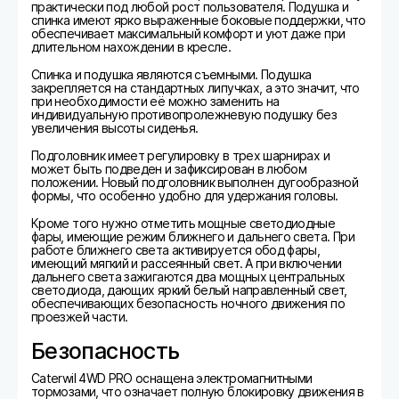
практически под любой рост пользователя. Подушка и
спинка имеют ярко выраженные боковые поддержки, что
обеспечивает максимальный комфорт и уют даже при
длительном нахождении в кресле.
Спинка и подушка являются съемными. Подушка
закрепляется на стандартных липучках, а это значит, что
при необходимости её можно заменить на
индивидуальную противопролежневую подушку без
увеличения высоты сиденья.
Подголовник имеет регулировку в трех шарнирах и
может быть подведен и зафиксирован в любом
положении. Новый подголовник выполнен дугообразной
формы, что особенно удобно для удержания головы.
Кроме того нужно отметить мощные светодиодные
фары, имеющие режим ближнего и дальнего света. При
работе ближнего света активируется обод фары,
имеющий мягкий и рассеянный свет. А при включении
дальнего света зажигаются два мощных центральных
светодиода, дающих яркий белый направленный свет,
обеспечивающих безопасность ночного движения по
проезжей части.
Безопасность
Caterwil 4WD PRO оснащена электромагнитными
тормозами, что означает полную блокировку движения в