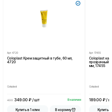
Арт.
4720
Арт.
17455
Coloplast Крем защитный в тубе, 60 мл,
Coloplast ка
4720
прозрачный, 
мм, 17455
Coloplast
Coloplast
349.00
₽ / шт
189.00
₽ / ш
В наличии
499
В корзину
Купить в 1 клик
Купить в