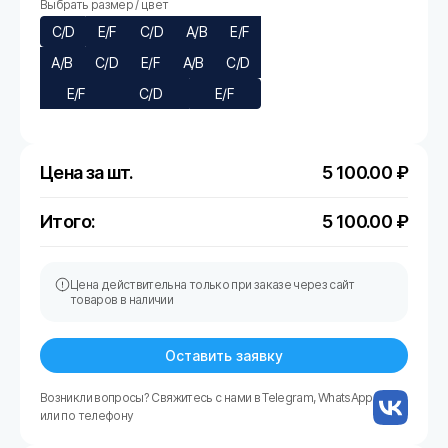
Выбрать размер / цвет
C/D
E/F
C/D
A/B
E/F
A/B
C/D
E/F
A/B
C/D
E/F
C/D
E/F
Цена за шт.
5 100.00
₽
Итого:
5 100.00
₽
Цена действительна только при заказе через сайт
товаров в наличии
Оставить заявку
Возникли вопросы? Свяжитесь с нами в Telegram, WhatsApp
или по телефону