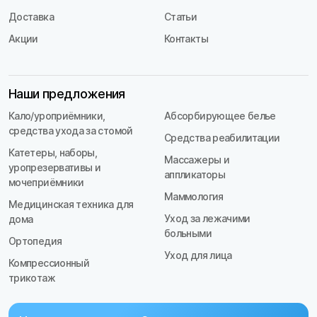
Доставка
Статьи
Акции
Контакты
Наши предложения
Кало/уроприёмники,
Абсорбирующее белье
средства ухода за стомой
Средства реабилитации
Катетеры, наборы,
Массажеры и
уропрезервативы и
аппликаторы
мочеприёмники
Маммология
Медицинская техника для
Уход за лежачими
дома
больными
Ортопедия
Уход для лица
Компрессионный
трикотаж