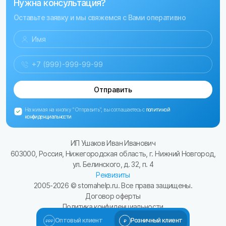
Нужна консультация?
Оставьте заявку и мы свяжемся с Вами оперативно
Отправить
Нажимая на кнопку "Отправить", вы соглашаетесь с
политикой
конфиденциальности
ИП Ушаков Иван Иванович
603000, Россия, Нижегородская область, г. Нижний Новгород,
ул. Белинского, д. 32, п. 4
Реквизиты
2005-
2026
© stomahelp.ru. Все права защищены.
Договор оферты
Политика конфиденциальности
Сайт разработал Kulibin-it.ru
Оптовый клиент
Розничный клиент