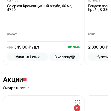
Арт.
4720
Арт.
Б-339
Coloplast Крем защитный в тубе, 60 мл,
Бандаж посл
4720
Крейт, В-339,
Coloplast
Крейт
349.00
₽ / шт
2 380.00
₽ /
В наличии
499
В корзину
Купить в 1 клик
Купить в
Акции
Смотреть все →