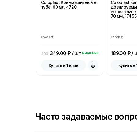
Coloplast Крем защитный в
Coloplast к
тубе, 60 мл, 4720
дренируемы
вырезаемое 
70 мм, 17455
Coloplast
Coloplast
349.00
₽ / шт
189.00
₽ / 
В наличии
499
Купить в 1 клик
Купить в 
Часто задаваемые вопр