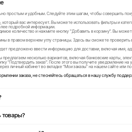
не
но простым и удобным. Следуйте этим шагам, чтобы совершить поку
, который вас интересует. Вы можете использовать фильтры и катег
олее подробной информации.
димое количество и нажмите кнопку "Добавить в корзину". Вы може
рзины в правом верхнем углу страницы. Здесь вы сможете проверить
удет предложено ввести информацию для доставки, включая имя, ад
ы предлагаем несколько вариантов, включая банковские карты, эле
ку "Подтвердить заказ". После этого вы получите уведомление на у
ерез личный кабинет во вкладке “Мои заказы” на нашем сайте или п
формлении заказа, не стесняйтесь обращаться в нашу службу поддер
?
 товары?