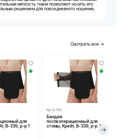
тельная мягкость ткани позволяют носить его
еальным решением для повседневного ношения,
Смотреть все →
Арт.
Б-339
Арт.
Б-339
Бандаж
Бандаж
ационный для
послеоперационный для
послеопе
т, В-339, р-р 1
стомы, Крейт, В-339, р-р 2
стомы, Кре