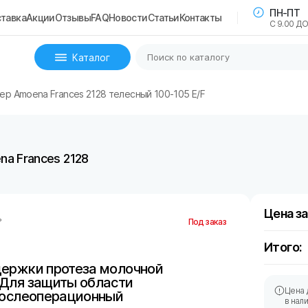
ПН-ПТ
тавка
Акции
Отзывы
FAQ
Новости
Статьи
Контакты
С 9.00 ДО
Каталог
р Amoena Frances 2128 телесный 100-105 E/F
a Frances 2128
Цена за
ь
Под заказ
Итого:
держки протеза молочной
 Для защиты области
Цена 
послеоперационный
в нал