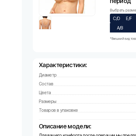
период
Выбрать размер
C/D
E/F
A/B
*Внешний вид това
Характеристики:
Диаметр
Состав
Цвета
Размеры
Товаров в упаковке
Описание модели:
Для вашего комфорта после операции мы предла