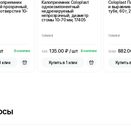
алоприемник
Калоприемник Coloplast
Coloplast 
й прозрачный,
однокомпонентный
и выравнив
отверстие 10-
недренируемый
тубе, 60 г, 
непрозрачный, диаметр
стомы 10-70 мм, 17405
Coloplast
Coloplast
шт
135.00
₽ / шт
882.0
В наличии
В наличии
135
1260
1 клик
Купить в 1 клик
Купить в
осы