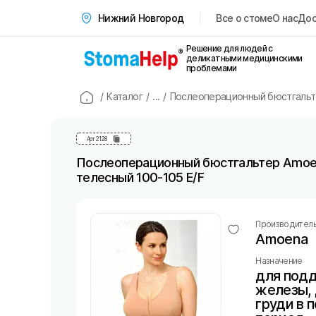
Все о стоме
О нас
Дос
Нижний Новгород
Решение для людей с
деликатными медицинскими
проблемами
/
Каталог
/
...
/
Послеоперационный бюстгальте
Арт
2128
Послеоперационный бюстгальтер Amoen
телесный 100-105 E/F
Производител
Amoena
Назначение
для под
железы,
груди в 