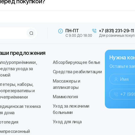
перед покупкой?
ПН-ПТ
+7 (831) 231-29-11
С 9.00 ДО 18.00
Для розничных покуп
аши предложения
Нужна ко
ало/уроприёмники,
Абсорбирующее белье
Оставьте за
редства ухода за
Средства реабилитации
томой
Массажеры и
атетеры, наборы,
аппликаторы
ропрезервативы и
Маммология
очеприёмники
Уход за лежачими
едицинская техника
больными
ля дома
Уход для лица
ртопедия
омпрессионный