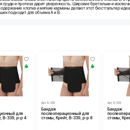
я груди и протеза дарит уверенность. Широкие бретельки и исключи
 содержание хлопка и мягкие карманы делают этот бюстгальтер ид
шек подходит для объема A и B.
Арт.
Б-339
Арт.
Б-339
Бандаж
Бандаж
ционный для
послеоперационный для
послеопер
, В-339, р-р 4
стомы, Крейт, В-339, р-р 8
стомы, Крей