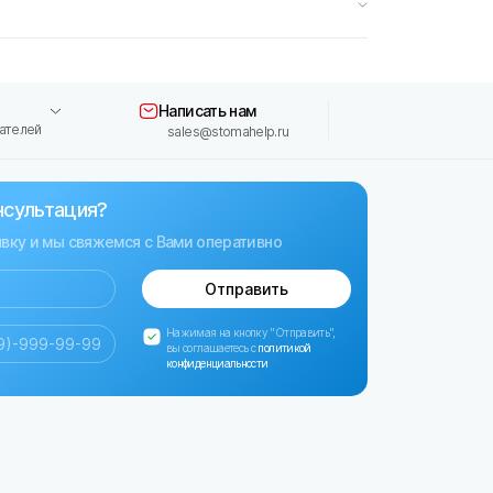
Написать нам
ателей
sales@stomahelp.ru
нсультация?
явку и мы свяжемся с Вами оперативно
Отправить
Нажимая на кнопку "Отправить",
вы соглашаетесь с
политикой
конфиденциальности