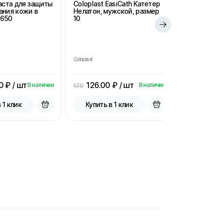
Паста для защиты
Coloplast EasiCath Катетер
StomaHelp
ания кожи в
Нелатон, мужской, размер
удаления 
2650
10
салфетки 
для стом
Coloplast
StomaHelp
0
₽ / шт
126.00
₽ / шт
15.00
В наличии
В наличии
179
33.3
 1 клик
Купить в 1 клик
Купить