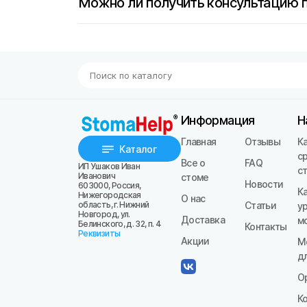
Можно ли получить консультацию 
Информация
Н
Главная
Отзывы
К
Каталог
с
Все о
FAQ
ИП Ушаков Иван
с
Иванович
стоме
Новости
603000, Россия,
К
Нижегородская
О нас
область, г. Нижний
Статьи
у
Новгород, ул.
Доставка
м
Белинского, д. 32, п. 4
Контакты
Реквизиты
Акции
М
д
О
К