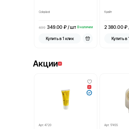
Coloplast
Крейт
349.00
₽ / шт
2 380.00
₽ 
В наличии
499
Купить в 1 клик
Купить в 
Акции
Арт.
4720
Арт.
17455