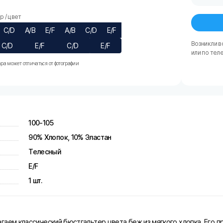
 / цвет
C/D
A/B
E/F
A/B
C/D
E/F
Возникли в
C/D
E/F
C/D
E/F
или по тел
ра может отличаться от фотографии
100-105
90% Хлопок, 10% Эластан
Телесный
E/F
1 шт.
гаем классический бюстгальтер цвета беж из мягкого хлопка. Его 