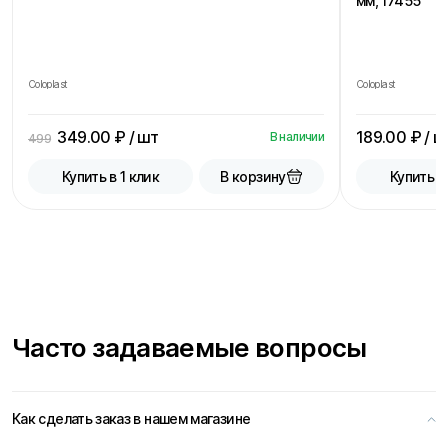
мм, 17455
Coloplast
Coloplast
349.00
₽ / шт
189.00
₽ / ш
В наличии
499
В корзину
Купить в 1 клик
Купить в
Часто задаваемые вопросы
Как сделать заказ в нашем магазине