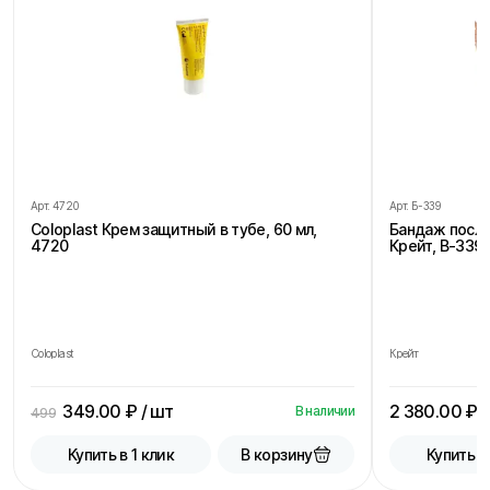
Арт.
4720
Арт.
Б-339
Coloplast Крем защитный в тубе, 60 мл,
Бандаж посл
4720
Крейт, В-339,
Coloplast
Крейт
349.00
₽ / шт
2 380.00
₽ /
В наличии
499
В корзину
Купить в 1 клик
Купить в