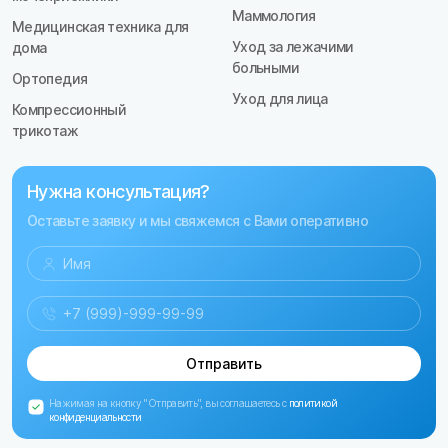
Маммология
Медицинская техника для
Уход за лежачими
дома
больными
Ортопедия
Уход для лица
Компрессионный
трикотаж
Нужна консультация?
Оставьте заявку и мы свяжемся с Вами оперативно
Отправить
Нажимая на кнопку "Отправить", вы соглашаетесь с
политикой
конфиденциальности