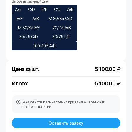
Выбрать размер / цвет
A/B
С/D
E/F
C/D
A/B
E/F
A/B
M 80/85 C/D
M 80/85 E/F
70/75 A/B
70/75 C/D
70/75 E/F
100-105 A/B
Цена за шт.
5 100.00
₽
Итого:
5 100.00
₽
Цена действительна только при заказе через сайт
товаров в наличии
Оставить заявку