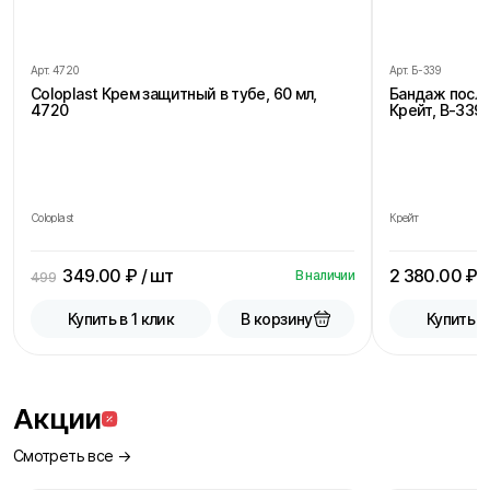
Арт.
4720
Арт.
Б-339
Coloplast Крем защитный в тубе, 60 мл,
Бандаж посл
4720
Крейт, В-339,
Coloplast
Крейт
349.00
₽ / шт
2 380.00
₽ /
В наличии
499
В корзину
Купить в 1 клик
Купить в
Акции
Смотреть все →