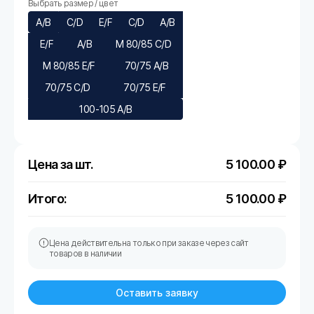
Выбрать размер / цвет
A/B
С/D
E/F
C/D
A/B
E/F
A/B
M 80/85 C/D
M 80/85 E/F
70/75 A/B
70/75 C/D
70/75 E/F
100-105 A/B
Цена за шт.
5 100.00
₽
Итого:
5 100.00
₽
Цена действительна только при заказе через сайт
товаров в наличии
Оставить заявку