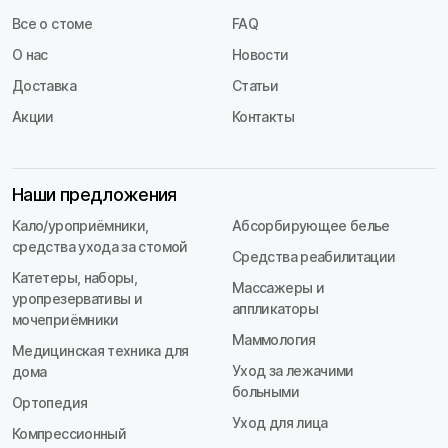
Все о стоме
FAQ
О нас
Новости
Доставка
Статьи
Акции
Контакты
Наши предложения
Кало/уроприёмники,
Абсорбирующее белье
средства ухода за стомой
Средства реабилитации
Катетеры, наборы,
Массажеры и
уропрезервативы и
аппликаторы
мочеприёмники
Маммология
Медицинская техника для
Уход за лежачими
дома
больными
Ортопедия
Уход для лица
Компрессионный