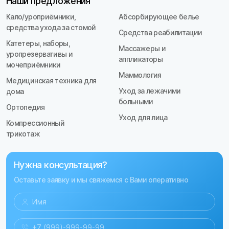
Наши предложения
Кало/уроприёмники,
Абсорбирующее белье
средства ухода за стомой
Средства реабилитации
Катетеры, наборы,
Массажеры и
уропрезервативы и
аппликаторы
мочеприёмники
Маммология
Медицинская техника для
Уход за лежачими
дома
больными
Ортопедия
Уход для лица
Компрессионный
трикотаж
Нужна консультация?
Оставьте заявку и мы свяжемся с Вами оперативно