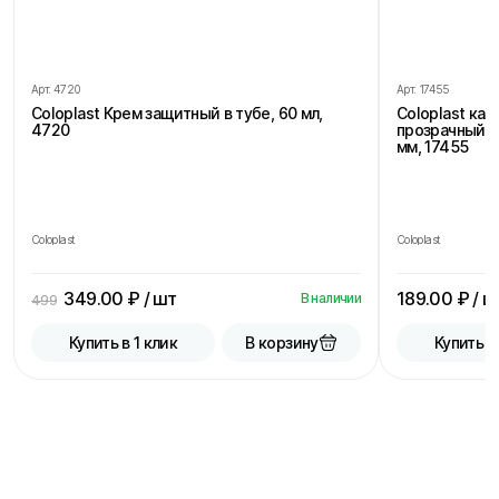
Арт.
4720
Арт.
17455
Coloplast Крем защитный в тубе, 60 мл,
Coloplast ка
4720
прозрачный, 
мм, 17455
Coloplast
Coloplast
349.00
₽ / шт
189.00
₽ / ш
В наличии
499
В корзину
Купить в 1 клик
Купить в