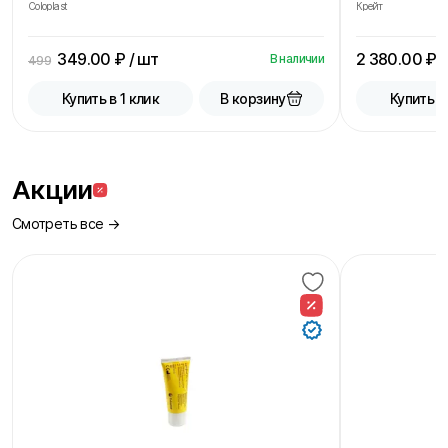
Coloplast
Крейт
349.00
₽ / шт
2 380.00
₽ /
В наличии
499
В корзину
Купить в 1 клик
Купить в
Акции
Смотреть все →