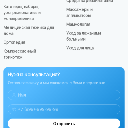
Средства реабилитации
Катетеры, наборы,
Массажеры и
уропрезервативы и
аппликаторы
мочеприёмники
Маммология
Медицинская техника для
Уход за лежачими
дома
больными
Ортопедия
Уход для лица
Компрессионный
трикотаж
Нужна консультация?
Оставьте заявку и мы свяжемся с Вами оперативно
Отправить