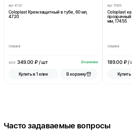
Арт.
4720
Арт.
17455
Coloplast Крем защитный в тубе, 60 мл,
Coloplast ка
4720
прозрачный, 
мм, 17455
Coloplast
Coloplast
349.00
₽ / шт
189.00
₽ / ш
В наличии
499
В корзину
Купить в 1 клик
Купить в
Часто задаваемые вопросы