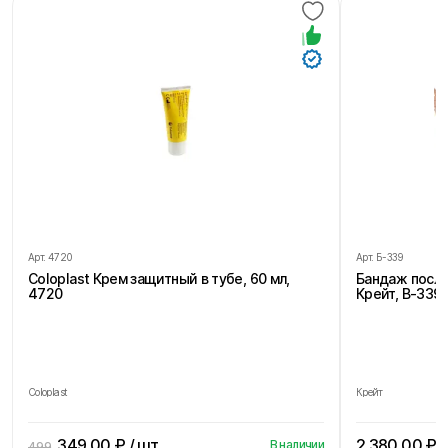
Арт.
4720
Арт.
Б-339
Coloplast Крем защитный в тубе, 60 мл,
Бандаж посл
4720
Крейт, В-339,
Coloplast
Крейт
349.00
₽ / шт
2 380.00
₽ /
В наличии
499