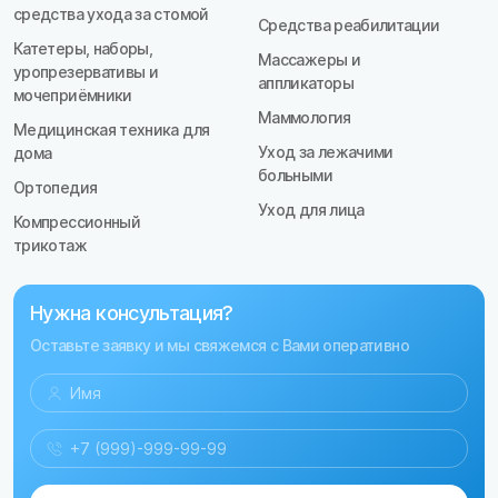
средства ухода за стомой
Средства реабилитации
Катетеры, наборы,
Массажеры и
уропрезервативы и
аппликаторы
мочеприёмники
Маммология
Медицинская техника для
Уход за лежачими
дома
больными
Ортопедия
Уход для лица
Компрессионный
трикотаж
Нужна консультация?
Оставьте заявку и мы свяжемся с Вами оперативно