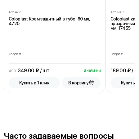
Арт.
4720
Арт.
17455
Coloplast Крем защитный в тубе, 60 мл,
Coloplast ка
4720
прозрачный, 
мм, 17455
Coloplast
Coloplast
349.00
₽ / шт
189.00
₽ / ш
В наличии
499
В корзину
Купить в 1 клик
Купить в
Часто задаваемые вопросы