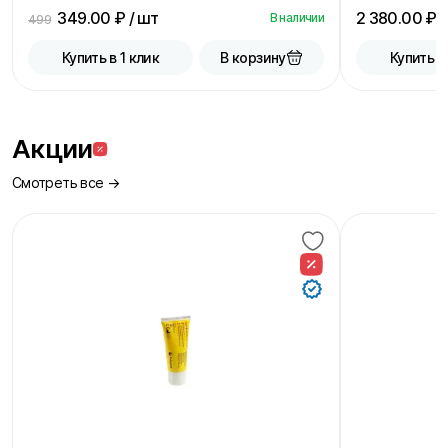
349.00
₽ / шт
2 380.00
₽ /
В наличии
499
В корзину
Купить в 1 клик
Купить в
Акции
Смотреть все →