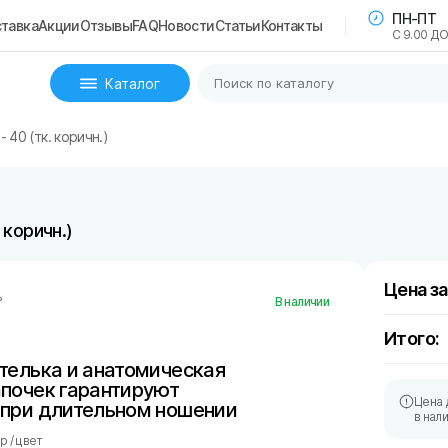
ПН-ПТ
тавка
Акции
Отзывы
FAQ
Новости
Статьи
Контакты
С 9.00 ДО
Каталог
- 40 (тк. коричн.)
 коричн.)
Цена за
ь
В наличии
Итого:
телька и анатомическая
почек гарантируют
Цена 
 при длительном ношении
в нал
 / цвет