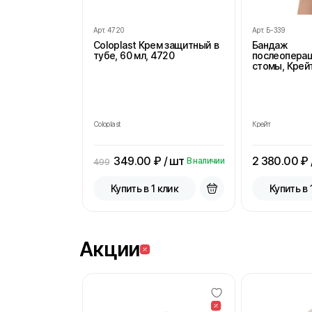
Арт.
4720
Арт.
Б-339
Coloplast Крем защитный в
Бандаж
тубе, 60 мл, 4720
послеопера
стомы, Крейт
Coloplast
Крейт
349.00
₽ / шт
2 380.00
₽ 
В наличии
499
Купить в 1 клик
Купить в 
Акции