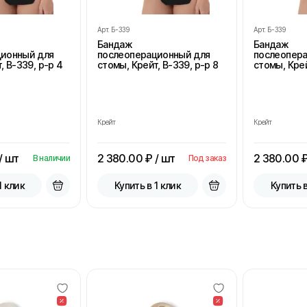
Арт.
Б-339
Арт.
Б-339
Бандаж
Бандаж
ционный для
послеоперационный для
послеопер
, В-339, р-р 4
стомы, Крейт, В-339, р-р 8
стомы, Крей
Крейт
Крейт
/ шт
2 380.00
₽ / шт
2 380.00
₽
В наличии
Под заказ
1 клик
Купить в 1 клик
Купить в