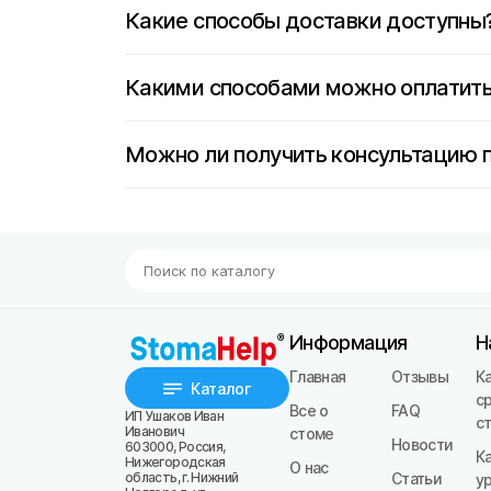
Какие способы доставки доступны
Какими способами можно оплатить
Можно ли получить консультацию 
Информация
Н
Главная
Отзывы
К
Каталог
с
Все о
FAQ
ИП Ушаков Иван
с
Иванович
стоме
Новости
603000, Россия,
К
Нижегородская
О нас
область, г. Нижний
Статьи
у