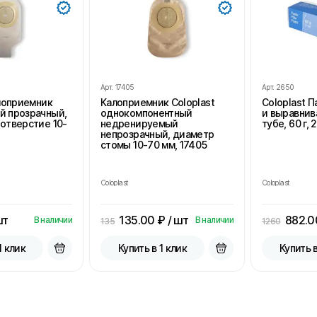
Арт.
17405
Арт.
2650
алоприемник
Калоприемник Coloplast
Coloplast 
й прозрачный,
однокомпонентный
и выравнив
отверстие 10-
недренируемый
тубе, 60 г, 
непрозрачный, диаметр
стомы 10-70 мм, 17405
Coloplast
Coloplast
шт
135.00
₽ / шт
882.0
В наличии
В наличии
135
1260
1 клик
Купить в 1 клик
Купить в