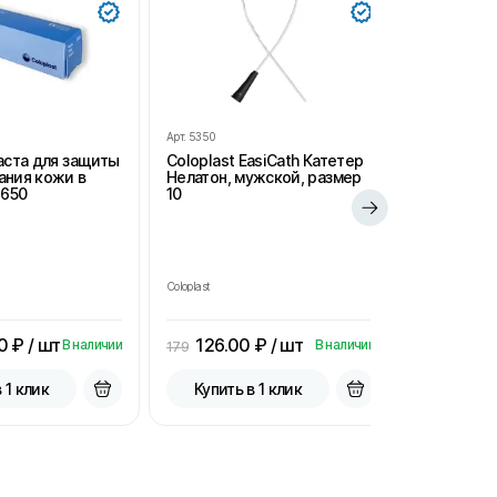
Арт.
5350
Арт.
SH102
Паста для защиты
Coloplast EasiCath Катетер
StomaHelp
ания кожи в
Нелатон, мужской, размер
удаления 
2650
10
салфетки 
для стом
Coloplast
StomaHelp
0
₽ / шт
126.00
₽ / шт
15.00
В наличии
В наличии
179
33.3
 1 клик
Купить в 1 клик
Купить