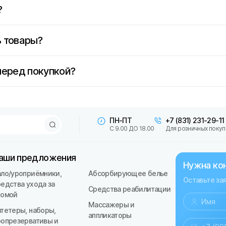
?
 товары?
перед покупкой?
ПН-ПТ
+7 (831) 231-29-11
С 9.00 ДО 18.00
Для розничных покуп
аши предложения
Нужна ко
ало/уроприёмники,
Абсорбирующее белье
Оставьте за
редства ухода за
Средства реабилитации
томой
Массажеры и
атетеры, наборы,
аппликаторы
ропрезервативы и