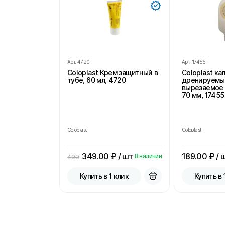
Арт.
4720
Арт.
17455
Coloplast Крем защитный в
Coloplast к
тубе, 60 мл, 4720
дренируемы
вырезаемое 
70 мм, 17455
Coloplast
Coloplast
349.00
₽ / шт
189.00
₽ / 
В наличии
499
Купить в 1 клик
Купить в 