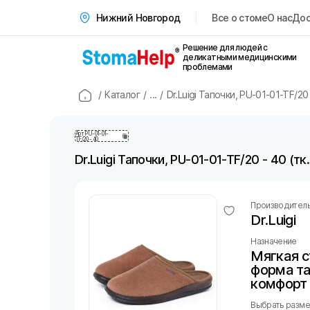
Все о стоме
О нас
Дос
Нижний Новгород
Решение для людей с
деликатными медицинскими
проблемами
/
Каталог
/
...
/
Dr.Luigi Тапочки, PU-01-01-TF/20 
Арт
PU-01-01-
TF/20 - 40
Dr.Luigi Тапочки, PU-01-01-TF/20 - 40 (тк.
Производител
Dr.Luigi
Назначение
Мягкая с
форма та
комфорт
Выбрать размер