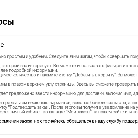
осы
не
но простым и удобным. Следуйте этим шагам, чтобы совершить поку
, который вас интересует. Вы можете использовать фильтры и катег
олее подробной информации.
димое количество и нажмите кнопку "Добавить в корзину". Вы може
рзины в правом верхнем углу страницы. Здесь вы сможете проверить
удет предложено ввести информацию для доставки, включая имя, ад
ы предлагаем несколько вариантов, включая банковские карты, эле
ку "Подтвердить заказ". После этого вы получите уведомление на у
ерез личный кабинет во вкладке “Мои заказы” на нашем сайте или п
формлении заказа, не стесняйтесь обращаться в нашу службу поддер