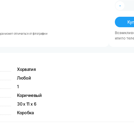
-
Куп
Возникли в
ра может отличаться от фотографии
или по тел
Хорватия
Любой
1
Коричневый
30 х 11 х 6
Коробка