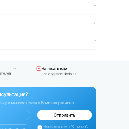
Написать нам
ателей
sales@stomahelp.ru
нсультация?
явку и мы свяжемся с Вами оперативно
Отправить
Нажимая на кнопку "Отправить",