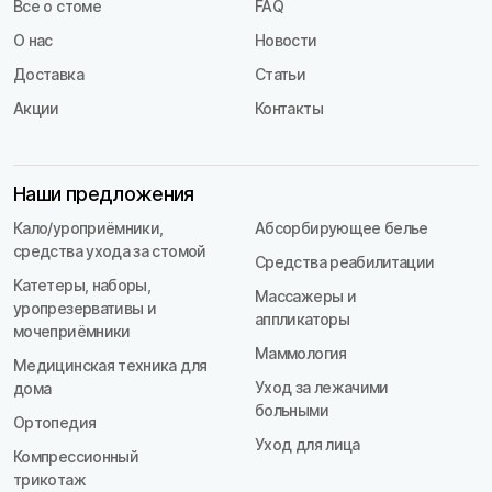
Все о стоме
FAQ
О нас
Новости
Доставка
Статьи
Акции
Контакты
Наши предложения
Кало/уроприёмники,
Абсорбирующее белье
средства ухода за стомой
Средства реабилитации
Катетеры, наборы,
Массажеры и
уропрезервативы и
аппликаторы
мочеприёмники
Маммология
Медицинская техника для
Уход за лежачими
дома
больными
Ортопедия
Уход для лица
Компрессионный
трикотаж