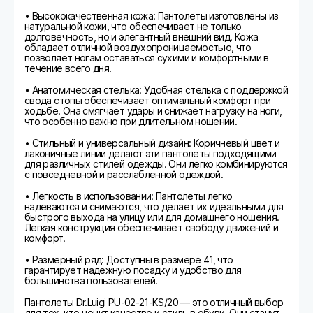
• Высококачественная кожа: Пантолеты изготовлены из
натуральной кожи, что обеспечивает не только
долговечность, но и элегантный внешний вид. Кожа
обладает отличной воздухопроницаемостью, что
позволяет ногам оставаться сухими и комфортными в
течение всего дня.
• Анатомическая стелька: Удобная стелька с поддержкой
свода стопы обеспечивает оптимальный комфорт при
ходьбе. Она смягчает удары и снижает нагрузку на ноги,
что особенно важно при длительном ношении.
• Стильный и универсальный дизайн: Коричневый цвет и
лаконичные линии делают эти пантолеты подходящими
для различных стилей одежды. Они легко комбинируются
с повседневной и расслабленной одеждой.
• Легкость в использовании: Пантолеты легко
надеваются и снимаются, что делает их идеальными для
быстрого выхода на улицу или для домашнего ношения.
Легкая конструкция обеспечивает свободу движений и
комфорт.
• Размерный ряд: Доступны в размере 41, что
гарантирует надежную посадку и удобство для
большинства пользователей.
Пантолеты Dr.Luigi PU-02-21-KS/20 — это отличный выбор
для тех, кто ценит качество и стиль в обуви. Они станут