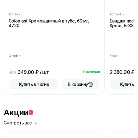
Арт.
4720
Арт.
Б-339
Coloplast Крем защитный в тубе, 60 мл,
Бандаж посл
4720
Крейт, В-339,
Coloplast
Крейт
349.00
₽ / шт
2 380.00
₽ /
В наличии
499
В корзину
Купить в 1 клик
Купить в
Акции
Смотреть все →