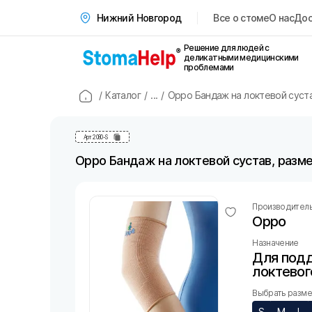
Все о стоме
О нас
Дос
Нижний Новгород
Решение для людей с
деликатными медицинскими
проблемами
/
Каталог
/
...
/
Oppo Бандаж на локтевой суста
Арт
2080-S
Oppo Бандаж на локтевой сустав, разме
Производител
Oppo
Назначение
Для под
локтевог
Выбрать размер
S
M
L