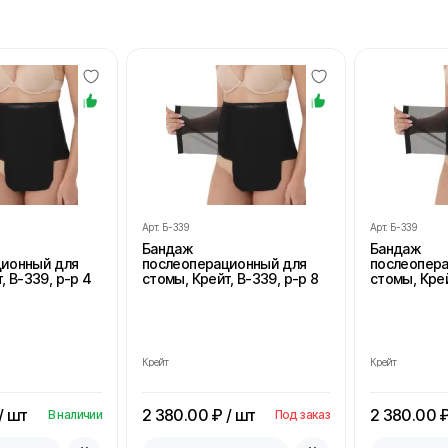
Арт.
Б-339
Арт.
Б-339
Бандаж
Бандаж
ционный для
послеоперационный для
послеопер
, В-339, р-р 4
стомы, Крейт, В-339, р-р 8
стомы, Крей
Крейт
Крейт
/ шт
2 380.00
₽ / шт
2 380.00
₽
В наличии
Под заказ