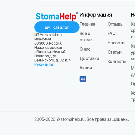
Информация
Н
Главная
Отзывы
К
Каталог
с
Все о
FAQ
ИП Ушаков Иван
с
Иванович
стоме
Новости
603000, Россия,
К
Нижегородская
О нас
область, г. Нижний
Статьи
у
Новгород, ул.
Доставка
м
Белинского, д. 32, п. 4
Контакты
Реквизиты
Акции
М
д
О
К
т
2005-
2026
© stomahelp.ru. Все права защищены.