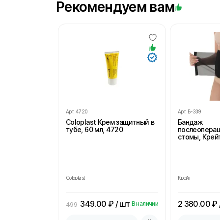
Рекомендуем вам
Арт.
4720
Арт.
Б-339
Coloplast Крем защитный в
Бандаж
тубе, 60 мл, 4720
послеопера
стомы, Крейт
Coloplast
Крейт
349.00
₽ / шт
2 380.00
₽ 
В наличии
499