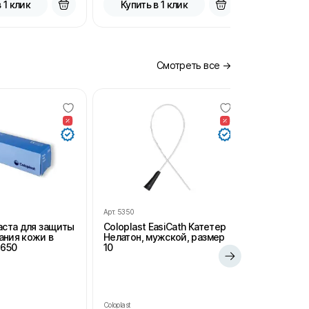
 1 клик
Купить в 1 клик
Купить
Смотреть все →
Арт.
5350
Арт.
SH102
Паста для защиты
Coloplast EasiCath Катетер
StomaHelp
ания кожи в
Нелатон, мужской, размер
удаления 
2650
10
салфетки 
для стом
Coloplast
StomaHelp