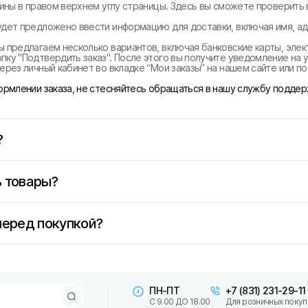
рзины в правом верхнем углу страницы. Здесь вы сможете проверить
удет предложено ввести информацию для доставки, включая имя, ад
ы предлагаем несколько вариантов, включая банковские карты, эле
ку "Подтвердить заказ". После этого вы получите уведомление на у
ерез личный кабинет во вкладке “Мои заказы” на нашем сайте или п
формлении заказа, не стесняйтесь обращаться в нашу службу поддер
?
 товары?
перед покупкой?
ПН-ПТ
+7 (831) 231-29-11
С 9.00 ДО 18.00
Для розничных покуп