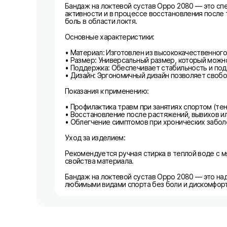
Бандаж на локтевой сустав Oppo 2080 — это сп
активности и в процессе восстановления после 
боль в области локтя.
Основные характеристики:
• Материал: Изготовлен из высококачественног
• Размер: Универсальный размер, который можн
• Поддержка: Обеспечивает стабильность и под
• Дизайн: Эргономичный дизайн позволяет свобо
Показания к применению:
• Профилактика травм при занятиях спортом (тенн
• Восстановление после растяжений, вывихов ил
• Облегчение симптомов при хронических заболев
Уход за изделием:
Рекомендуется ручная стирка в теплой воде с м
свойства материала.
Бандаж на локтевой сустав Oppo 2080 — это на
любимыми видами спорта без боли и дискомфорт