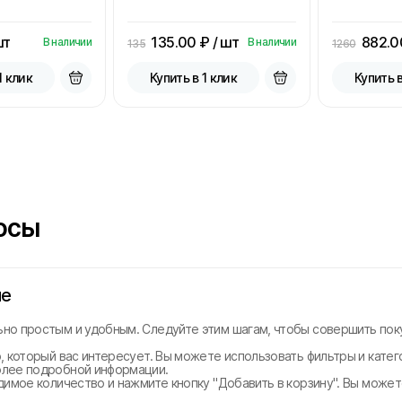
шт
135.00
₽ / шт
882.0
В наличии
В наличии
135
1260
1 клик
Купить в 1 клик
Купить в
осы
не
но простым и удобным. Следуйте этим шагам, чтобы совершить поку
, который вас интересует. Вы можете использовать фильтры и катег
олее подробной информации.
димое количество и нажмите кнопку "Добавить в корзину". Вы може