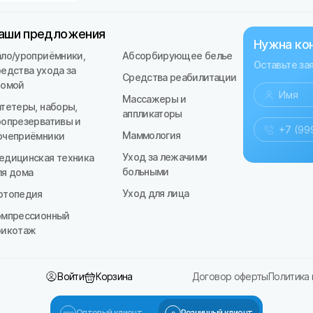
аши предложения
Нужна ко
ало/уроприёмники,
Абсорбирующее белье
Оставьте за
редства ухода за
Средства реабилитации
томой
Массажеры и
атетеры, наборы,
аппликаторы
ропрезервативы и
Маммология
очеприёмники
Уход за лежачими
едицинская техника
больными
ля дома
Уход для лица
ртопедия
омпрессионный
рикотаж
Войти
Корзина
Договор оферты
Политика
Оптовый клиент
Розничный клиент