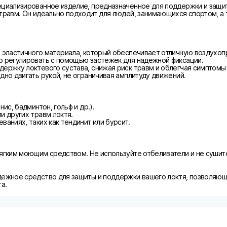
ециализированное изделие, предназначенное для поддержки и защит
травм. Он идеально подходит для людей, занимающихся спортом, а 
о эластичного материала, который обеспечивает отличную воздухоп
о регулировать с помощью застежек для надежной фиксации.
держку локтевого сустава, снижая риск травм и облегчая симптом
дно двигать рукой, не ограничивая амплитуду движений.
ис, бадминтон, гольф и др.).
и других травм локтя.
аниях, таких как тендинит или бурсит.
ягким моющим средством. Не используйте отбеливатели и не сушите
дежное средство для защиты и поддержки вашего локтя, позволяющ
а.