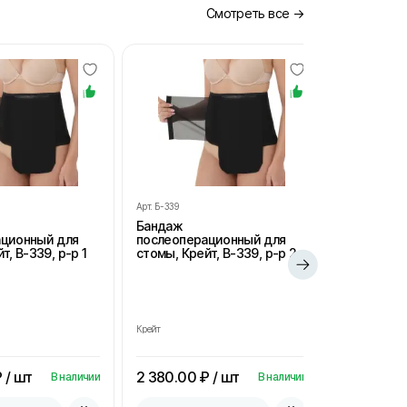
Смотреть все →
Арт.
Б-339
Арт.
Б-339
Бандаж
Бандаж
ационный для
послеоперационный для
послеопе
т, В-339, р-р 1
стомы, Крейт, В-339, р-р 2
стомы, Кре
Крейт
Крейт
 / шт
2 380.00
₽ / шт
2 380.00
В наличии
В наличии