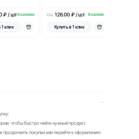
0
₽ / шт
126.00
₽ / шт
15.00
В наличии
В наличии
179
33.3
 1 клик
Купить в 1 клик
Купить
пку:
ории, чтобы быстро найти нужный продукт.
те продолжить покупки или перейти к оформлению