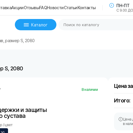
ПН-ПТ
тавка
Акции
Отзывы
FAQ
Новости
Статьи
Контакты
С 9.00 ДО
Каталог
в, размер S, 2080
р S, 2080
Цена за
ь
В наличии
Итого:
держки и защиты
о сустава
Цена 
в нал
 / цвет
XL