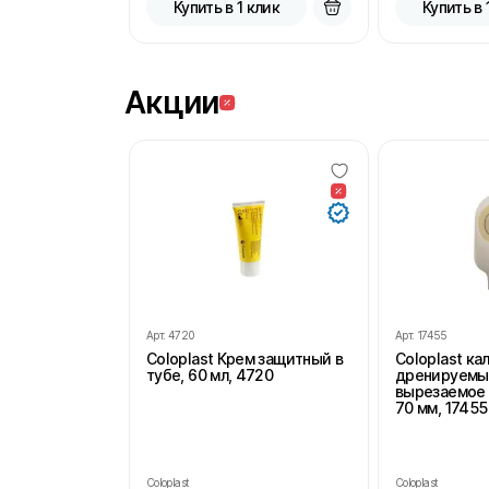
Купить в 1 клик
Купить в 
Акции
Арт.
4720
Арт.
17455
Coloplast Крем защитный в
Coloplast к
тубе, 60 мл, 4720
дренируемы
вырезаемое 
70 мм, 17455
Coloplast
Coloplast