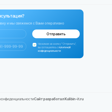
нсультация?
явку и мы свяжемся с Вами оперативно
Отправить
Нажимая на кнопку "Отправить",
вы соглашаетесь с
политикой
конфиденциальности
 конфиденциальности
Сайт разработал Kulibin-it.ru