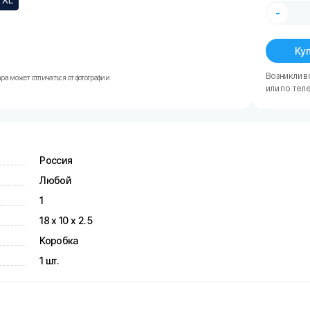
-
Куп
Возникли в
ра может отличаться от фотографии
или по тел
Россия
Любой
1
18 х 10 х 2.5
Коробка
1 шт.