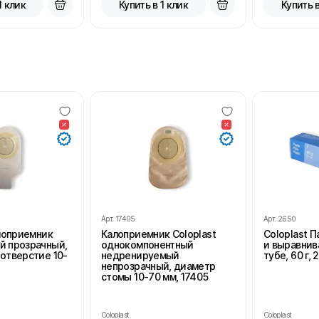
1 клик
Купить в 1 клик
Купить в
Арт.
17405
Арт.
2650
алоприемник
Калоприемник Coloplast
Coloplast 
й прозрачный,
однокомпонентный
и выравнив
отверстие 10-
недренируемый
тубе, 60 г, 
непрозрачный, диаметр
стомы 10-70 мм, 17405
Coloplast
Coloplast