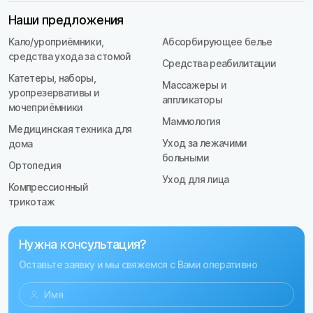
Наши предложения
Кало/уроприёмники,
Абсорбирующее белье
средства ухода за стомой
Средства реабилитации
Катетеры, наборы,
Массажеры и
уропрезервативы и
аппликаторы
мочеприёмники
Маммология
Медицинская техника для
Уход за лежачими
дома
больными
Ортопедия
Уход для лица
Компрессионный
трикотаж
Нужна консультация?
Оставьте заявку и мы свяжемся с Вами оперативно