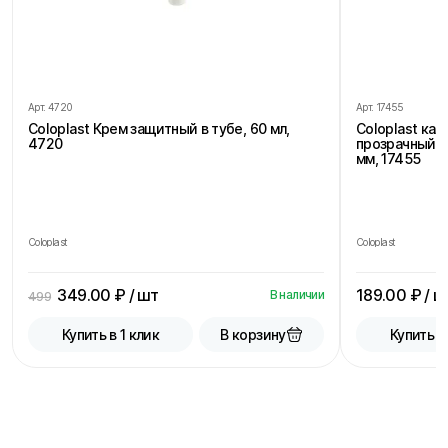
Арт.
4720
Арт.
17455
Coloplast Крем защитный в тубе, 60 мл,
Coloplast ка
4720
прозрачный, 
мм, 17455
Coloplast
Coloplast
349.00
₽ / шт
189.00
₽ / ш
В наличии
499
В корзину
Купить в 1 клик
Купить в