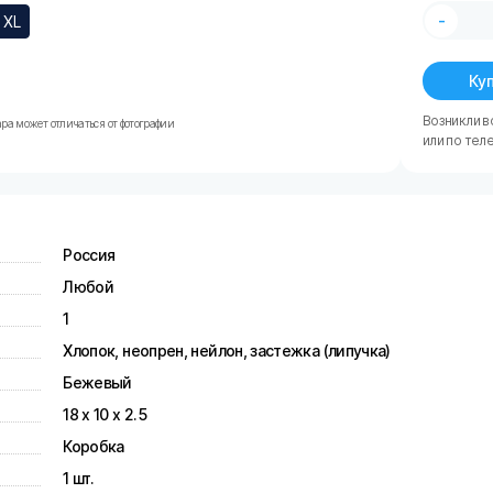
-
XL
Куп
Возникли в
ра может отличаться от фотографии
или по тел
Россия
Любой
1
Хлопок, неопрен, нейлон, застежка (липучка)
Бежевый
18 х 10 х 2.5
Коробка
1 шт.