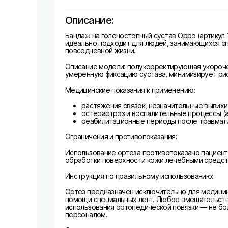
Описание:
Бандаж на голеностопный сустав Oppo (артикул
идеально подходит для людей, занимающихся спо
повседневной жизни.
Описание модели: полукорректирующая укорочё
умеренную фиксацию сустава, минимизирует рис
Медицинские показания к применению:
растяжения связок, незначительные вывихи
остеоартроз и воспалительные процессы (а
реабилитационные периоды после травмати
Ограничения и противопоказания:
Использование ортеза противопоказано пациент
обработки поверхности кожи лечебными средс
Инструкция по правильному использованию:
Ортез предназначен исключительно для медицинс
помощи специальных лент. Любое вмешательств
использования ортопедической повязки — не бо
персоналом.