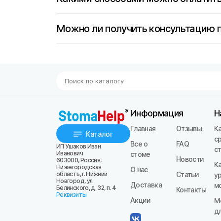
Можно ли получить консультацию 
Информация
Н
Главная
Отзывы
К
Каталог
с
Все о
FAQ
ИП Ушаков Иван
с
Иванович
стоме
Новости
603000, Россия,
К
Нижегородская
О нас
область, г. Нижний
Статьи
у
Новгород, ул.
Доставка
м
Белинского, д. 32, п. 4
Контакты
Реквизиты
Акции
М
д