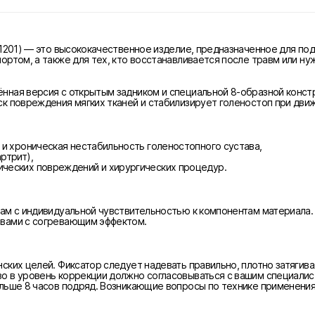
 1201) — это высококачественное изделие, предназначенное для по
ртом, а также для тех, кто восстанавливается после травм или ну
нная версия с открытым задником и специальной 8-образной конст
к повреждения мягких тканей и стабилизирует голеностоп при дви
 и хроническая нестабильность голеностопного сустава,
ртрит),
ческих повреждений и хирургических процедур.
ам с индивидуальной чувствительностью к компонентам материала.
твами с согревающим эффектом.
ких целей. Фиксатор следует надевать правильно, плотно затягивая
о в уровень коррекции должно согласовываться с вашим специали
льше 8 часов подряд. Возникающие вопросы по технике применения