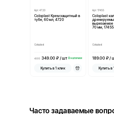
Арт.
4720
Арт.
17455
Coloplast Крем защитный в
Coloplast к
тубе, 60 мл, 4720
дренируемы
вырезаемое 
70 мм, 17455
Coloplast
Coloplast
349.00
₽ / шт
189.00
₽ / 
В наличии
499
Купить в 1 клик
Купить в 
Часто задаваемые вопр