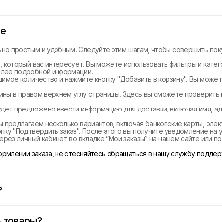
не
но простым и удобным. Следуйте этим шагам, чтобы совершить поку
, который вас интересует. Вы можете использовать фильтры и катег
олее подробной информации.
димое количество и нажмите кнопку "Добавить в корзину". Вы може
рзины в правом верхнем углу страницы. Здесь вы сможете проверить
удет предложено ввести информацию для доставки, включая имя, ад
ы предлагаем несколько вариантов, включая банковские карты, эле
ку "Подтвердить заказ". После этого вы получите уведомление на у
ерез личный кабинет во вкладке “Мои заказы” на нашем сайте или п
формлении заказа, не стесняйтесь обращаться в нашу службу поддер
?
 товары?