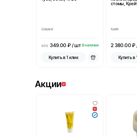
стомы, Крейт
Coloplast
Крейт
349.00
₽ / шт
2 380.00
₽ 
В наличии
499
Купить в 1 клик
Купить в 
Акции