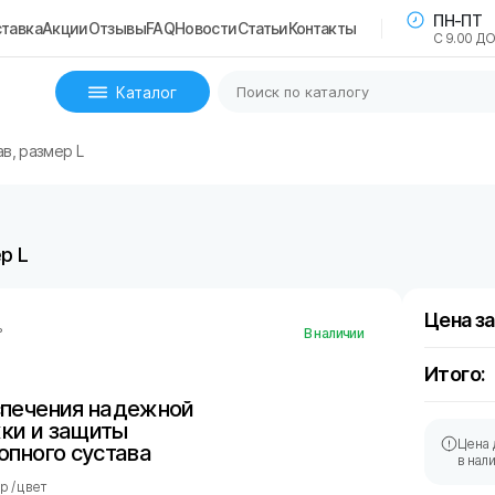
ПН-ПТ
тавка
Акции
Отзывы
FAQ
Новости
Статьи
Контакты
С 9.00 ДО
Каталог
в, размер L
р L
Цена за
ь
В наличии
Итого:
спечения надежной
ки и защиты
Цена 
опного сустава
в нал
 / цвет