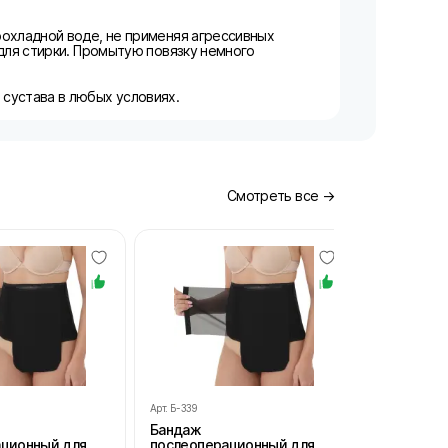
рохладной воде, не применяя агрессивных
для стирки. Промытую повязку немного
сустава в любых условиях.
Смотреть все →
Арт.
Б-339
Арт.
Б-339
Бандаж
Бандаж
ационный для
послеоперационный для
послеопе