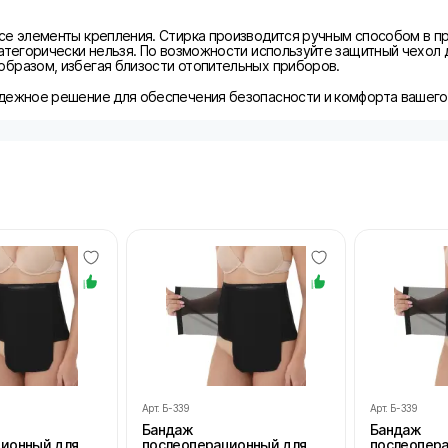
се элементы крепления. Стирка производится ручным способом в п
атегорически нельзя. По возможности используйте защитный чехол 
бразом, избегая близости отопительных приборов.
дежное решение для обеспечения безопасности и комфорта вашего 
Арт.
Б-339
Арт.
Б-339
Бандаж
Бандаж
ционный для
послеоперационный для
послеопер