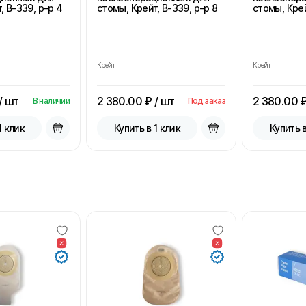
, В-339, р-р 4
стомы, Крейт, В-339, р-р 8
стомы, Крей
Крейт
Крейт
/ шт
2 380.00
₽ / шт
2 380.00
₽
В наличии
Под заказ
1 клик
Купить в 1 клик
Купить в