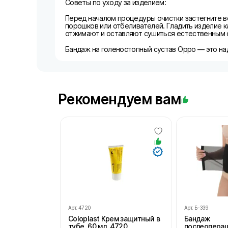
Советы по уходу за изделием:
Перед началом процедуры очистки застегните в
порошков или отбеливателей. Гладить изделие к
отжимают и оставляют сушиться естественным о
Бандаж на голеностопный сустав Oppo — это на
Рекомендуем вам
Арт.
4720
Арт.
Б-339
Coloplast Крем защитный в
Бандаж
тубе, 60 мл, 4720
послеопера