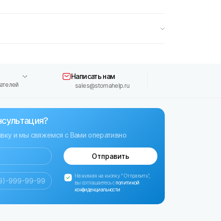
Написать нам
ателей
sales@stomahelp.ru
нсультация?
явку и мы свяжемся с Вами оперативно
Отправить
Нажимая на кнопку "Отправить",
вы соглашаетесь с
политикой
конфиденциальности