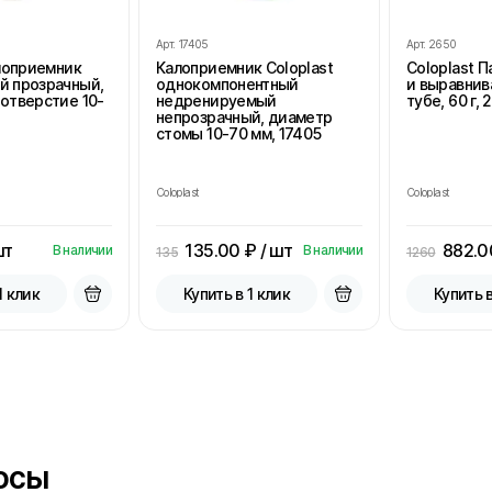
Арт.
17405
Арт.
2650
алоприемник
Калоприемник Coloplast
Coloplast 
й прозрачный,
однокомпонентный
и выравнив
отверстие 10-
недренируемый
тубе, 60 г, 
непрозрачный, диаметр
стомы 10-70 мм, 17405
Coloplast
Coloplast
шт
135.00
₽ / шт
882.0
В наличии
В наличии
135
1260
1 клик
Купить в 1 клик
Купить в
осы