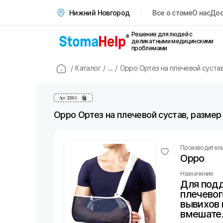
Все о стоме
О нас
Дос
Нижний Новгород
Решение для людей с
деликатными медицинскими
проблемами
/
Каталог
/
...
/
Oppo Ортез на плечевой сустав
Арт
3289-S
Oppo Ортез на плечевой сустав, размер 
Производител
Oppo
Назначение
Для под
плечевог
вывихов 
вмешате