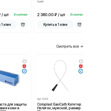
Крейт
Крейт
 / шт
2 380.00
₽ / шт
2 380.00
В наличии
В наличии
 1 клик
Купить в 1 клик
Купить
Смотреть все →
Арт.
5350
Арт.
SH102
Паста для защиты
Coloplast EasiCath Катетер
StomaHelp
ания кожи в
Нелатон, мужской, размер
удаления 