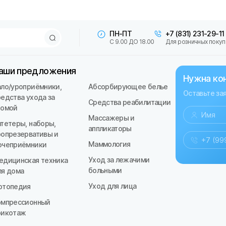
ПН-ПТ
+7 (831) 231-29-11
С 9.00 ДО 18.00
Для розничных покуп
аши предложения
Нужна ко
ало/уроприёмники,
Абсорбирующее белье
Оставьте за
редства ухода за
Средства реабилитации
томой
Массажеры и
атетеры, наборы,
аппликаторы
ропрезервативы и
Маммология
очеприёмники
Уход за лежачими
едицинская техника
больными
ля дома
Уход для лица
ртопедия
омпрессионный
рикотаж