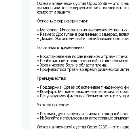
Ортез на плечевой сустав Oppo 3289 — это спец
вывихов или после хирургических вмешательств.
комфорт и защиту.
Основные характеристики:
• Материал: Изготовлен из высококачественны
• Размер: Доступен в различных размерах, вклю
• Дизайн: Эргономичный и легкий дизайн обеспе
Показания к применению:
• Восстановление после вывихов и травм плеча.
• Реабилитация после операций на плечевом сус
• Хронические боли в области плеча.
• Профилактика травм во время физической акти
Преимущества:
• Поддержка: Ортез обеспечивает надежную фи
• Комфорт: Мягкие и эластичные материалы обе
• Регулируемая фиксация: Возможность регулир
Уход за ортезом:
• Рекомендуется ручная стирка в холодной вод
• Избегайте использования агрессивных химикат
Ортез на плечевой сустав Oppo 3289 — это над