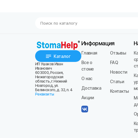
Информация
Н
Главная
Отзывы
К
Каталог
с
Все о
FAQ
ИП Ушаков Иван
с
Иванович
стоме
Новости
603000, Россия,
К
Нижегородская
О нас
область, г. Нижний
Статьи
у
Новгород, ул.
Доставка
м
Белинского, д. 32, п. 4
Контакты
Реквизиты
Акции
М
д
О
К
т