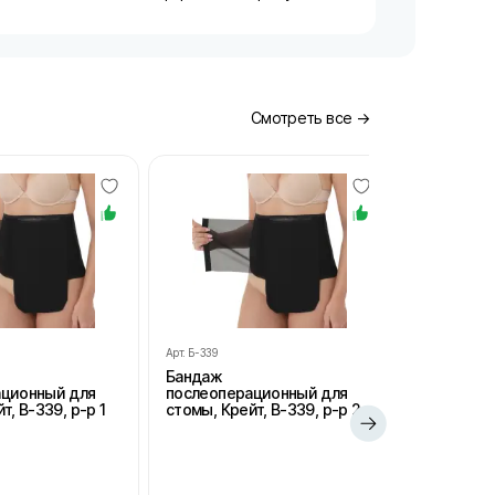
Смотреть все →
Арт.
Б-339
Арт.
Б-339
Бандаж
Бандаж
ационный для
послеоперационный для
послеопе
т, В-339, р-р 1
стомы, Крейт, В-339, р-р 2
стомы, Кре