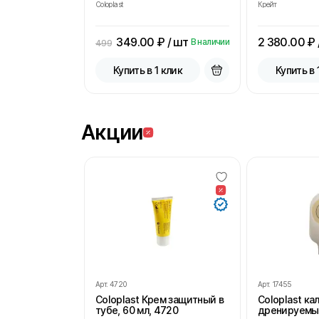
Coloplast
Крейт
349.00
₽ / шт
2 380.00
₽ 
В наличии
499
Купить в 1 клик
Купить в 
Акции
Арт.
4720
Арт.
17455
Coloplast Крем защитный в
Coloplast к
тубе, 60 мл, 4720
дренируемы