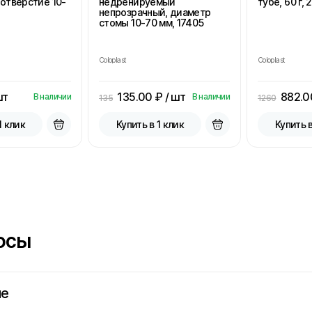
отверстие 10-
недренируемый
тубе, 60 г, 
непрозрачный, диаметр
стомы 10-70 мм, 17405
Coloplast
Coloplast
шт
135.00
₽ / шт
882.0
В наличии
В наличии
135
1260
1 клик
Купить в 1 клик
Купить в
осы
не