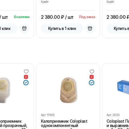
Крейт
Крейт
/ шт
2 380.00
₽ / шт
2 380.00
₽
В наличии
Под заказ
1 клик
Купить в 1 клик
Купить в
Арт.
17405
Арт.
2650
алоприемник
Калоприемник Coloplast
Coloplast 
й прозрачный,
однокомпонентный
и выравнив