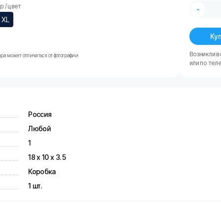
 / цвет
-
XL
Куп
Возникли в
ра может отличаться от фотографии
или по тел
Россия
Любой
1
18 х 10 х 3.5
Коробка
1 шт.