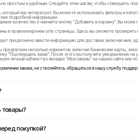
но простым и удобным. Следуйте этим шагам, чтобы совершить поку
, который вас интересует. Вы можете использовать фильтры и катег
олее подробной информации.
димое количество и нажмите кнопку "Добавить в корзину". Вы може
рзины в правом верхнем углу страницы. Здесь вы сможете проверить
удет предложено ввести информацию для доставки, включая имя, ад
ы предлагаем несколько вариантов, включая банковские карты, эле
ку "Подтвердить заказ". После этого вы получите уведомление на у
ерез личный кабинет во вкладке “Мои заказы” на нашем сайте или п
формлении заказа, не стесняйтесь обращаться в нашу службу поддер
?
 товары?
перед покупкой?