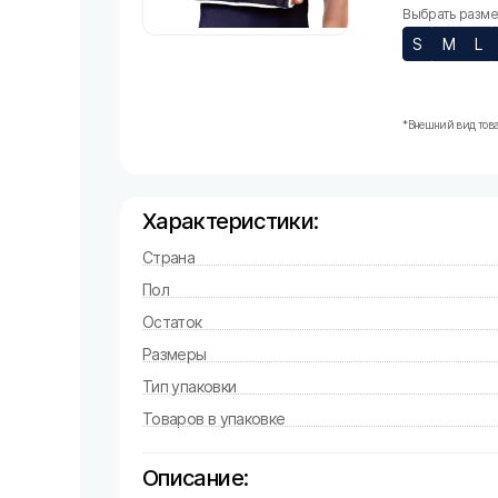
Выбрать размер
S
M
L
*Внешний вид това
Характеристики:
Страна
Пол
Остаток
Размеры
Тип упаковки
Товаров в упаковке
Описание: