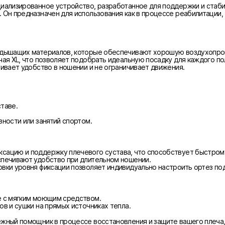
иализированное устройство, разработанное для поддержки и стабил
 Он предназначен для использования как в процессе реабилитации, 
х дышащих материалов, которые обеспечивают хорошую воздухопро
чая XL, что позволяет подобрать идеальную посадку для каждого по
чивает удобство в ношении и не ограничивает движения.
таве.
вности или занятий спортом.
ксацию и поддержку плечевого сустава, что способствует быстром
спечивают удобство при длительном ношении.
овки уровня фиксации позволяет индивидуально настроить ортез по
е с мягким моющим средством.
ов и сушки на прямых источниках тепла.
ежный помощник в процессе восстановления и защите вашего плеч