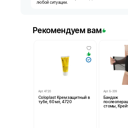
любой ситуации.
Рекомендуем вам
Арт.
4720
Арт.
Б-339
Coloplast Крем защитный в
Бандаж
тубе, 60 мл, 4720
послеопера
стомы, Крейт