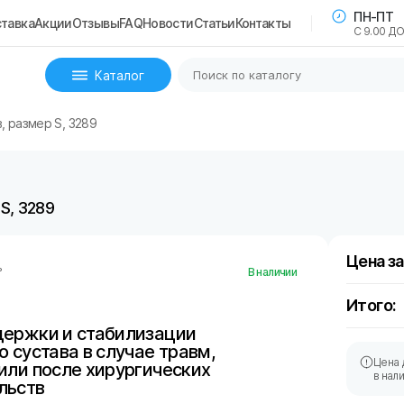
ПН-ПТ
тавка
Акции
Отзывы
FAQ
Новости
Статьи
Контакты
С 9.00 ДО
Каталог
, размер S, 3289
S, 3289
Цена за
ь
В наличии
Итого:
держки и стабилизации
о сустава в случае травм,
Цена 
или после хирургических
в нал
льств