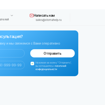
Написать нам
ателей
sales@stomahelp.ru
нсультация?
явку и мы свяжемся с Вами оперативно
Отправить
Нажимая на кнопку "Отправить",
вы соглашаетесь с
политикой
конфиденциальности