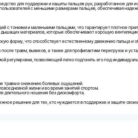
едство для поддержки и защиты пальцев рук, разработанное для ис
 пользователей с меньшими размерами пальцев, обеспечивая надеж
дей с тонкими и маленькими пальцами, что гарантирует плотное при
, дышащих материалов, которые обеспечивают хорошую вентиляцию
ескую форму, что способствует естественному движению пальца и 
после травм, вывихов, а также для профилактики перегрузок и уста
мой регулировки, позволяющей легко подгонять его под индивидуал
ле травм и снижению болевых ощущений.
повседневной жизни и во время занятий спортом.
для длительного ношения без дискомфорта.
дежное решение для тех, кто нуждается в поддержке и защите свои