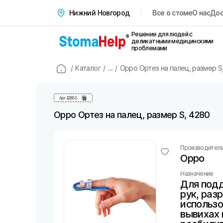
Все о стоме
О нас
Дос
Нижний Новгород
Решение для людей с
деликатными медицинскими
проблемами
/
Каталог
/
...
/
Oppo Ортез на палец, размер S
Арт
4280-S
Oppo Ортез на палец, размер S, 4280
Производител
Oppo
Назначение
Для под
рук, раз
использо
вывихах 