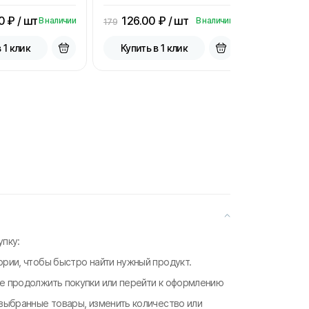
0
₽ / шт
126.00
₽ / шт
15.00
В наличии
В наличии
179
33.3
 1 клик
Купить в 1 клик
Купить
пку:
ории, чтобы быстро найти нужный продукт.
те продолжить покупки или перейти к оформлению
 выбранные товары, изменить количество или