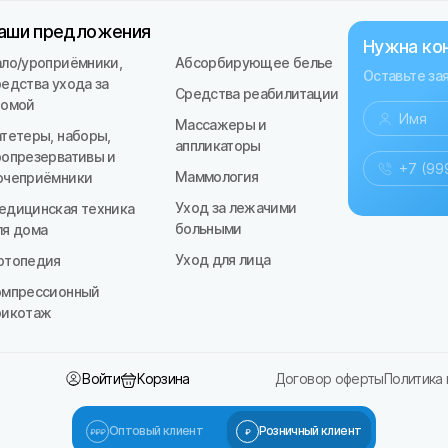
аши предложения
Нужна ко
ало/уроприёмники,
Абсорбирующее белье
Оставьте за
редства ухода за
Средства реабилитации
томой
Массажеры и
атетеры, наборы,
аппликаторы
ропрезервативы и
Маммология
очеприёмники
Уход за лежачими
едицинская техника
больными
ля дома
Уход для лица
ртопедия
омпрессионный
рикотаж
Войти
Корзина
Договор оферты
Политика
Оптовый клиент
Розничный клиент