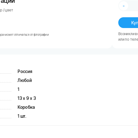
тации
-
 / цвет
Куп
Возникли в
ра может отличаться от фотографии
или по тел
Россия
Любой
1
13 х 9 х 3
Коробка
1 шт.