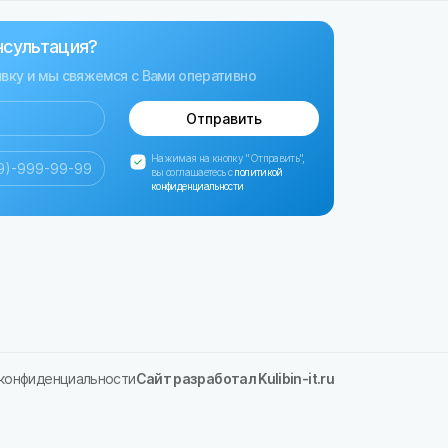
нсультация?
явку и мы свяжемся с Вами оперативно
Отправить
Нажимая на кнопку "Отправить",
вы соглашаетесь с
политикой
конфиденциальности
 конфиденциальности
Сайт разработал Kulibin-it.ru