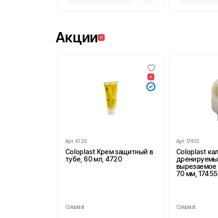
Акции
Арт.
4720
Арт.
17455
Coloplast Крем защитный в
Coloplast к
тубе, 60 мл, 4720
дренируемы
вырезаемое 
70 мм, 17455
Coloplast
Coloplast