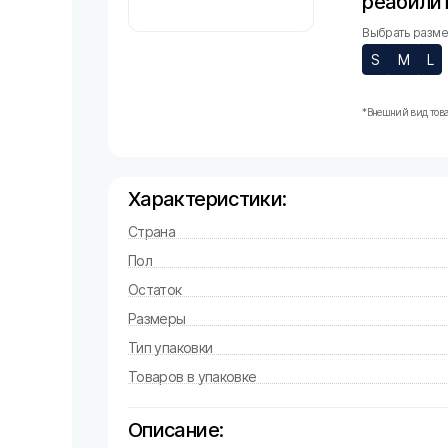
реабили
Выбрать размер
S
M
L
*Внешний вид това
Характеристики:
Страна
Пол
Остаток
Размеры
Тип упаковки
Товаров в упаковке
Описание: