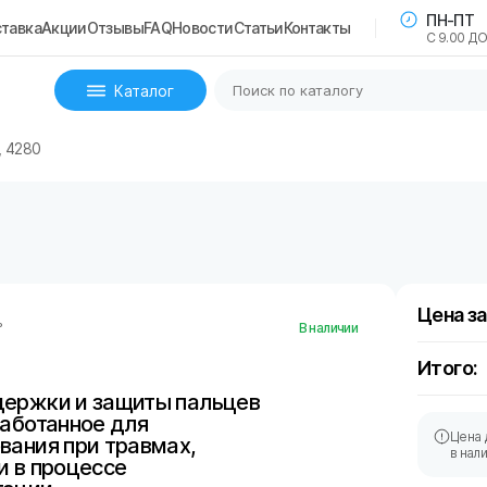
ПН-ПТ
тавка
Акции
Отзывы
FAQ
Новости
Статьи
Контакты
С 9.00 ДО
Каталог
, 4280
Цена за
ь
В наличии
Итого:
держки и защиты пальцев
работанное для
Цена 
вания при травмах,
в нал
и в процессе