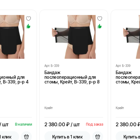
Арт.
Б-339
Арт.
Б-339
Бандаж
Бандаж
ционный для
послеоперационный для
послеопер
, В-339, р-р 4
стомы, Крейт, В-339, р-р 8
стомы, Крей
Крейт
Крейт
/ шт
2 380.00
₽ / шт
2 380.00
₽
В наличии
Под заказ
1 клик
Купить в 1 клик
Купить в