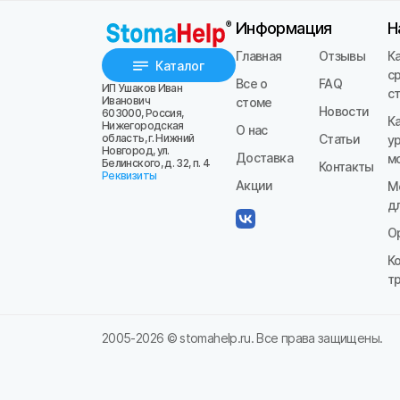
Информация
Н
Главная
Отзывы
К
Каталог
с
Все о
FAQ
ИП Ушаков Иван
с
Иванович
стоме
Новости
603000, Россия,
К
Нижегородская
О нас
область, г. Нижний
Статьи
у
Новгород, ул.
Доставка
м
Белинского, д. 32, п. 4
Контакты
Реквизиты
Акции
М
д
О
К
т
2005-
2026
© stomahelp.ru. Все права защищены.