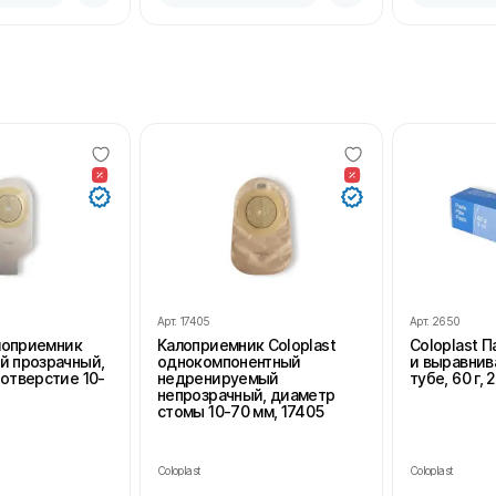
Арт.
17405
Арт.
2650
алоприемник
Калоприемник Coloplast
Coloplast 
й прозрачный,
однокомпонентный
и выравнив
отверстие 10-
недренируемый
тубе, 60 г, 
непрозрачный, диаметр
стомы 10-70 мм, 17405
Coloplast
Coloplast