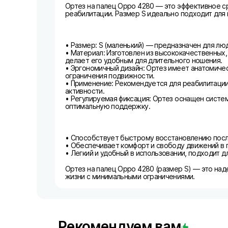
Ортез на палец Oppo 4280 — это эффективное ср
реабилитации. Размер S идеально подходит для
• Размер: S (маленький) — предназначен для лю
• Материал: Изготовлен из высококачественных
делает его удобным для длительного ношения.
• Эргономичный дизайн: Ортез имеет анатомич
ограничения подвижности.
• Применение: Рекомендуется для реабилитации 
активности.
• Регулируемая фиксация: Ортез оснащен систе
оптимальную поддержку.
• Способствует быстрому восстановлению пос
• Обеспечивает комфорт и свободу движений в 
• Легкий и удобный в использовании, подходит 
Ортез на палец Oppo 4280 (размер S) — это на
жизни с минимальными ограничениями.
Рекомендуем вам