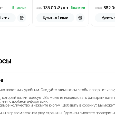
шт
135.00
₽ / шт
882.0
В наличии
В наличии
135
1260
1 клик
Купить в 1 клик
Купить в
осы
не
но простым и удобным. Следуйте этим шагам, чтобы совершить поку
, который вас интересует. Вы можете использовать фильтры и катег
олее подробной информации.
димое количество и нажмите кнопку "Добавить в корзину". Вы може
рзины в правом верхнем углу страницы. Здесь вы сможете проверить