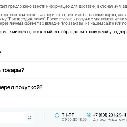
удет предложено ввести информацию для доставки, включая имя, ад
ы предлагаем несколько вариантов, включая банковские карты, эле
ку "Подтвердить заказ". После этого вы получите уведомление на у
ерез личный кабинет во вкладке “Мои заказы” на нашем сайте или п
формлении заказа, не стесняйтесь обращаться в нашу службу поддер
?
 товары?
перед покупкой?
ПН-ПТ
+7 (831) 231-29-11
С 9.00 ДО 18.00
Для розничных покуп