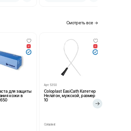
Смотреть все →
Арт.
5350
Арт.
SH102
Паста для защиты
Coloplast EasiCath Катетер
StomaHelp
ания кожи в
Нелатон, мужской, размер
удаления 
2650
10
салфетки 
для стом
Coloplast
StomaHelp