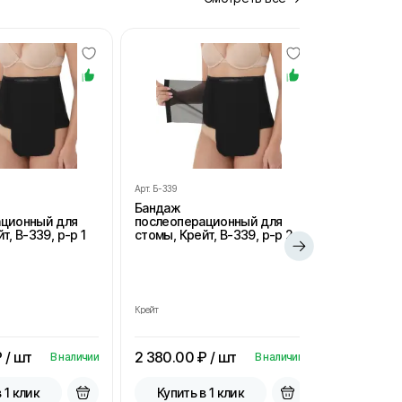
Арт.
Б-339
Арт.
Б-339
Бандаж
Бандаж
ационный для
послеоперационный для
послеопе
т, В-339, р-р 1
стомы, Крейт, В-339, р-р 2
стомы, Кре
Крейт
Крейт
 / шт
2 380.00
₽ / шт
2 380.00
В наличии
В наличии
 1 клик
Купить в 1 клик
Купить