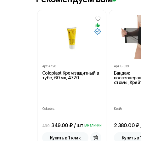
Арт.
4720
Арт.
Б-339
Coloplast Крем защитный в
Бандаж
тубе, 60 мл, 4720
послеопера
стомы, Крейт
Coloplast
Крейт
349.00
₽ / шт
2 380.00
₽ 
В наличии
499
Купить в 1 клик
Купить в 