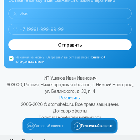
Оставьте заявку и мы свяжемся с Вами оперативно
Отправить
Нажимая на кнопку "Отправить", вы соглашаетесь с
политикой
конфиденциальности
ИП Ушаков Иван Иванович
603000, Россия, Нижегородская область, г. Нижний Новгород,
ул. Белинского, д. 32, п. 4
Реквизиты
2005-
2026
© stomahelp.ru. Все права защищены.
Договор оферты
Политика конфиденциальности
Сайт разработал Kulibin-it.ru
Оптовый клиент
Розничный клиент