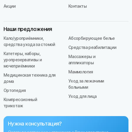
Акции
Контакты
Наши предложения
Кало/уроприёмники,
Абсорбирующее белье
средства ухода за стомой
Средства реабилитации
Катетеры, наборы,
Массажеры и
уропрезервативы и
аппликаторы
мочеприёмники
Маммология
Медицинская техника для
Уход за лежачими
дома
больными
Ортопедия
Уход для лица
Компрессионный
трикотаж
Нужна консультация?