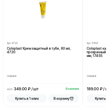
Арт.
4720
Арт.
17455
Coloplast Крем защитный в тубе, 60 мл,
Coloplast ка
4720
прозрачный, 
мм, 17455
Coloplast
Coloplast
349.00
₽ / шт
189.00
₽ / ш
В наличии
499
В корзину
Купить в 1 клик
Купить в