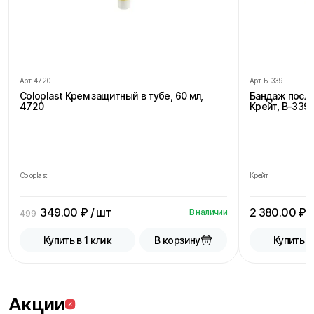
Арт.
4720
Арт.
Б-339
Coloplast Крем защитный в тубе, 60 мл,
Бандаж посл
4720
Крейт, В-339,
Coloplast
Крейт
349.00
₽ / шт
2 380.00
₽ /
В наличии
499
В корзину
Купить в 1 клик
Купить в
Акции