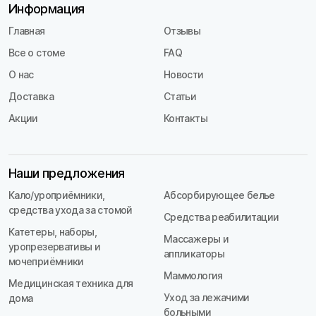
Информация
Главная
Отзывы
Все о стоме
FAQ
О нас
Новости
Доставка
Статьи
Акции
Контакты
Наши предложения
Кало/уроприёмники,
Абсорбирующее белье
средства ухода за стомой
Средства реабилитации
Катетеры, наборы,
Массажеры и
уропрезервативы и
аппликаторы
мочеприёмники
Маммология
Медицинская техника для
Уход за лежачими
дома
больными