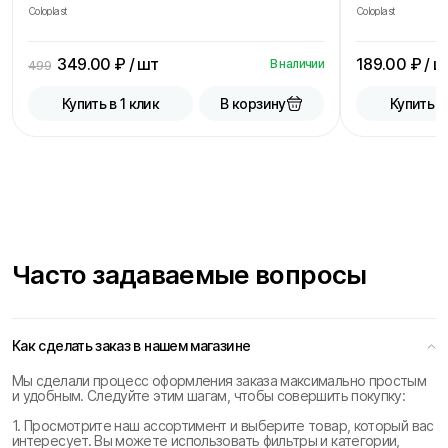
Coloplast
Coloplast
349.00
₽ / шт
189.00
₽ / ш
В наличии
499
В корзину
Купить в 1 клик
Купить в
Часто задаваемые вопросы
Как сделать заказ в нашем магазине
Мы сделали процесс оформления заказа максимально простым
и удобным. Следуйте этим шагам, чтобы совершить покупку:
1. Просмотрите наш ассортимент и выберите товар, который вас
интересует. Вы можете использовать фильтры и категории,