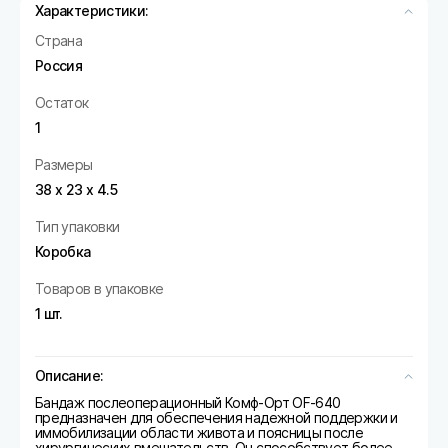
Характеристики:
Страна
Россия
Остаток
1
Размеры
38 х 23 х 4.5
Тип упаковки
Коробка
Товаров в упаковке
1 шт.
Описание:
Бандаж послеоперационный Комф-Орт OF-640
предназначен для обеспечения надежной поддержки и
иммобилизации области живота и поясницы после
хирургических вмешательств. Он способствует более