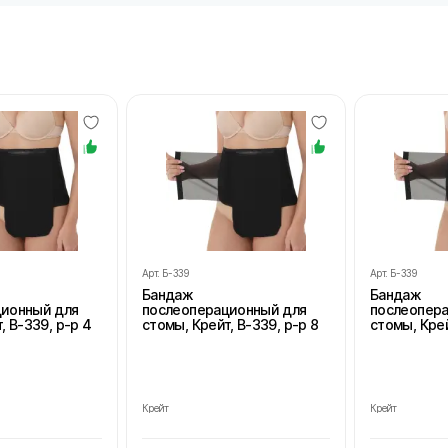
Арт.
Б-339
Арт.
Б-339
Бандаж
Бандаж
ционный для
послеоперационный для
послеопер
, В-339, р-р 4
стомы, Крейт, В-339, р-р 8
стомы, Крей
Крейт
Крейт