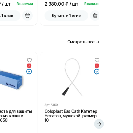
 / шт
2 380.00
₽ / шт
2 380.00
В наличии
В наличии
 1 клик
Купить в 1 клик
Купить
Смотреть все →
Арт.
5350
Арт.
SH102
Паста для защиты
Coloplast EasiCath Катетер
StomaHelp
ания кожи в
Нелатон, мужской, размер
удаления 
2650
10
салфетки 
для стом