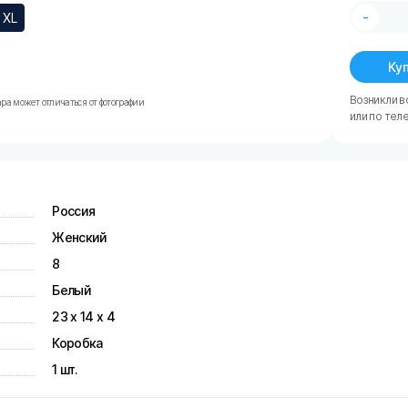
-
XL
Куп
Возникли в
ра может отличаться от фотографии
или по тел
Россия
Женский
8
Белый
23 х 14 х 4
Коробка
1 шт.