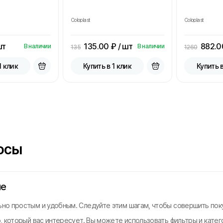
Coloplast
Coloplast
шт
135.00
₽ / шт
882.0
В наличии
В наличии
135
1260
1 клик
Купить в 1 клик
Купить в
осы
не
но простым и удобным. Следуйте этим шагам, чтобы совершить поку
, который вас интересует. Вы можете использовать фильтры и катег