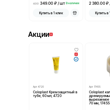
349.00
₽ / шт
2 380.00
₽ 
В наличии
499
Купить в 1 клик
Купить в 
Акции
Арт.
4720
Арт.
17455
Coloplast Крем защитный в
Coloplast к
тубе, 60 мл, 4720
дренируемы
вырезаемое 
70 мм, 17455