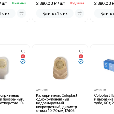
/ шт
2 380.00
₽ / шт
2 380.00
₽
В наличии
Под заказ
1 клик
Купить в 1 клик
Купить в
Арт.
17405
Арт.
2650
алоприемник
Калоприемник Coloplast
Coloplast 
й прозрачный,
однокомпонентный
и выравнив
отверстие 10-
недренируемый
тубе, 60 г, 
непрозрачный, диаметр
стомы 10-70 мм, 17405