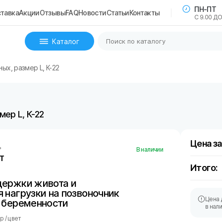
ПН-ПТ
тавка
Акции
Отзывы
FAQ
Новости
Статьи
Контакты
С 9.00 ДО
Каталог
х, размер L, К-22
ер L, К-22
Цена за
ь
В наличии
т
Итого:
держки живота и
 нагрузки на позвоночник
Цена 
 беременности
в нал
 / цвет