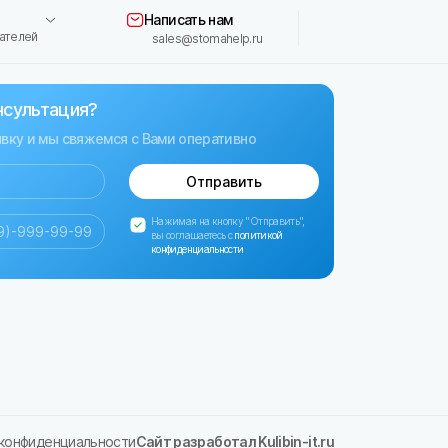
Написать нам
ателей
sales@stomahelp.ru
нсультация?
явку и мы свяжемся с Вами оперативно
Отправить
Нажимая на кнопку "Отправить",
вы соглашаетесь с
политикой
конфиденциальности
 конфиденциальности
Сайт разработал Kulibin-it.ru