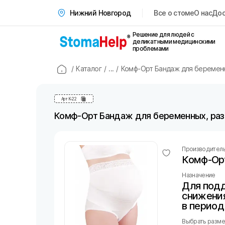
Все о стоме
О нас
Дос
Нижний Новгород
Решение для людей с
деликатными медицинскими
проблемами
/
Каталог
/
...
/
Комф-Орт Бандаж для беременны
Арт
К-22
Комф-Орт Бандаж для беременных, разм
Производител
Комф-Ор
Назначение
Для под
снижения
в период
Выбрать размер