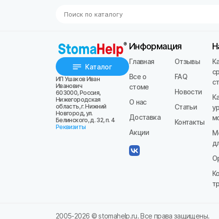
Информация
Н
Главная
Отзывы
К
Каталог
с
Все о
FAQ
ИП Ушаков Иван
с
Иванович
стоме
Новости
603000, Россия,
К
Нижегородская
О нас
область, г. Нижний
Статьи
у
Новгород, ул.
Доставка
м
Белинского, д. 32, п. 4
Контакты
Реквизиты
Акции
М
д
О
К
т
2005-
2026
© stomahelp.ru. Все права защищены.