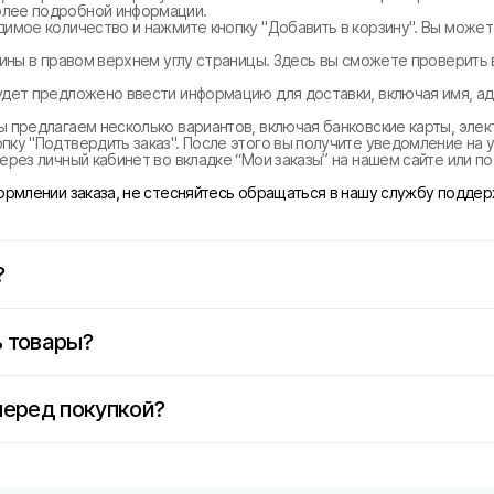
олее подробной информации.
димое количество и нажмите кнопку "Добавить в корзину". Вы може
рзины в правом верхнем углу страницы. Здесь вы сможете проверить
удет предложено ввести информацию для доставки, включая имя, ад
ы предлагаем несколько вариантов, включая банковские карты, эле
ку "Подтвердить заказ". После этого вы получите уведомление на у
ерез личный кабинет во вкладке “Мои заказы” на нашем сайте или п
формлении заказа, не стесняйтесь обращаться в нашу службу поддер
?
 товары?
перед покупкой?