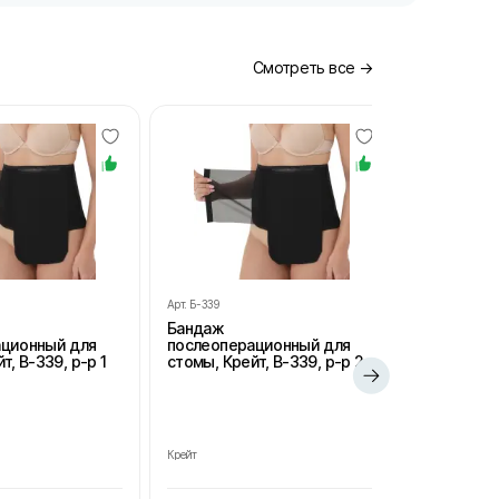
Смотреть все →
Арт.
Б-339
Арт.
Б-339
Бандаж
Бандаж
ационный для
послеоперационный для
послеопе
т, В-339, р-р 1
стомы, Крейт, В-339, р-р 2
стомы, Кре
Крейт
Крейт