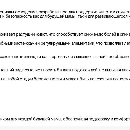
ециальное изделие, разработанное для поддержки живота и снижени
 и безопасность как для будущей мамы, так и для развивающегося 
живает растущий живот, что способствует снижению болей в спине
обными застежками и регулируемыми элементами, что позволяет ле
сококачественных, гипоаллергенных и дышащих тканей, что обеспе
внешний вид позволяет носить бандаж под одеждой, не вызывая дис
 на любой стадии беременности и может быть полезен как во время,
иком для каждой будущей мамы, обеспечивая поддержку и комфорт 