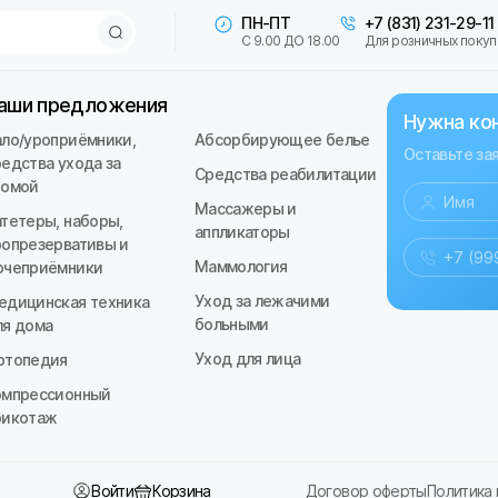
ПН-ПТ
+7 (831) 231-29-11
С 9.00 ДО 18.00
Для розничных покуп
аши предложения
Нужна ко
ало/уроприёмники,
Абсорбирующее белье
Оставьте за
редства ухода за
Средства реабилитации
томой
Массажеры и
атетеры, наборы,
аппликаторы
ропрезервативы и
Маммология
очеприёмники
Уход за лежачими
едицинская техника
больными
ля дома
Уход для лица
ртопедия
омпрессионный
рикотаж
Войти
Корзина
Договор оферты
Политика