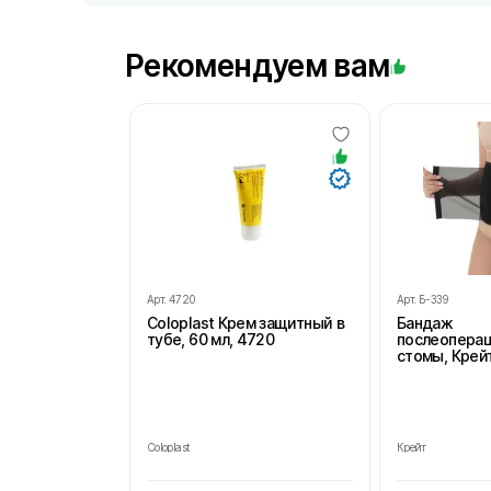
Рекомендуем вам
Арт.
4720
Арт.
Б-339
Coloplast Крем защитный в
Бандаж
тубе, 60 мл, 4720
послеопера
стомы, Крейт
Coloplast
Крейт