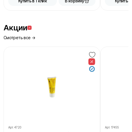
В корзину
Купить в 1 клик
Купить в
Акции
Смотреть все →
Арт.
4720
Арт.
17455