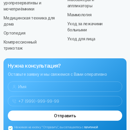
уропрезервативы и
аппликаторы
мочеприёмники
Маммология
Медицинская техника для
Уход за лежачими
дома
больными
Ортопедия
Уход для лица
Компрессионный
трикотаж
Нужна консультация?
Оставьте заявку и мы свяжемся с Вами оперативно
Отправить
Нажимая на кнопку "Отправить", вы соглашаетесь с
политикой