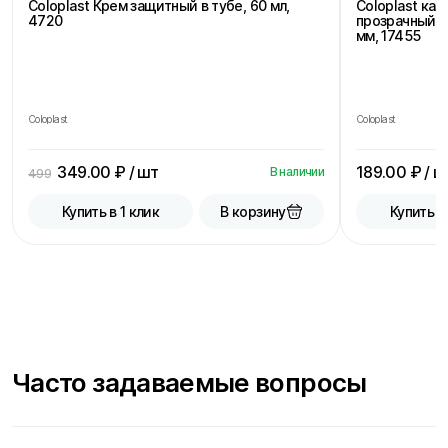
Coloplast Крем защитный в тубе, 60 мл,
Coloplast ка
4720
прозрачный, 
мм, 17455
Coloplast
Coloplast
349.00
₽ / шт
189.00
₽ / ш
В наличии
499
В корзину
Купить в 1 клик
Купить в
Часто задаваемые вопросы