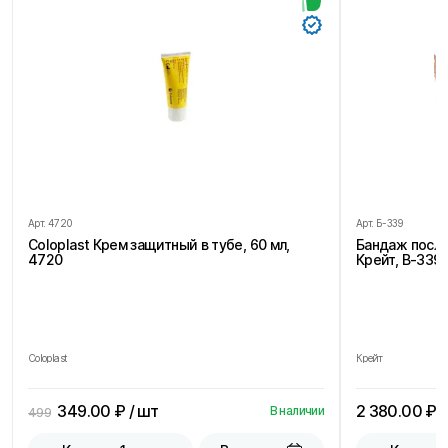
Арт.
4720
Арт.
Б-339
Coloplast Крем защитный в тубе, 60 мл,
Бандаж посл
4720
Крейт, В-339,
Coloplast
Крейт
349.00
₽ / шт
2 380.00
₽ /
В наличии
499