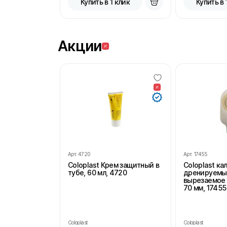
Купить в 1 клик
Купить в 
Акции
Арт.
4720
Арт.
17455
Coloplast Крем защитный в
Coloplast к
тубе, 60 мл, 4720
дренируемы
вырезаемое 
70 мм, 17455
Coloplast
Coloplast