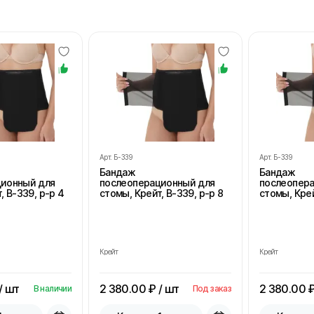
Арт.
Б-339
Арт.
Б-339
Бандаж
Бандаж
ционный для
послеоперационный для
послеопер
, В-339, р-р 4
стомы, Крейт, В-339, р-р 8
стомы, Крей
Крейт
Крейт
/ шт
2 380.00
₽ / шт
2 380.00
₽
В наличии
Под заказ