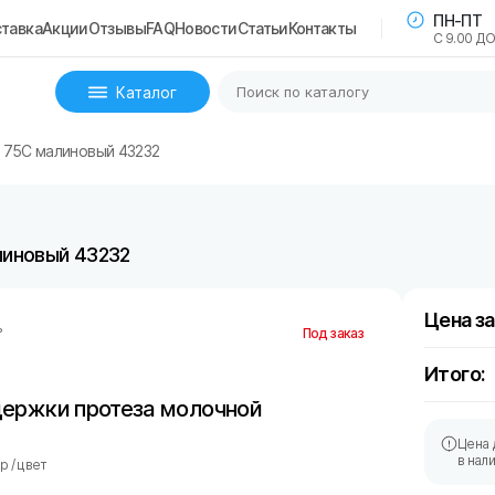
ПН-ПТ
тавка
Акции
Отзывы
FAQ
Новости
Статьи
Контакты
С 9.00 ДО
Каталог
B 75C малиновый 43232
линовый 43232
Цена за
ь
Под заказ
Итого:
держки протеза молочной
Цена 
в нал
 / цвет