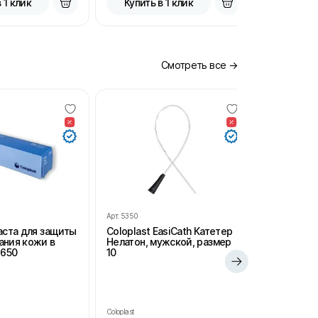
 1 клик
Купить в 1 клик
Купить
Смотреть все →
Арт.
5350
Арт.
SH102
Паста для защиты
Coloplast EasiCath Катетер
StomaHelp
ания кожи в
Нелатон, мужской, размер
удаления 
2650
10
салфетки 
для стом
Coloplast
StomaHelp