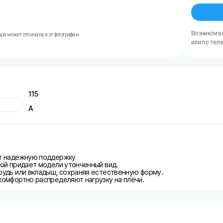
Возникли в
ра может отличаться от фотографии
или по тел
115
A
ет надежную поддержку
кой придает модели утонченный вид.
рудь или вкладыш, сохраняя естественную форму.
комфортно распределяют нагрузку на плечи.