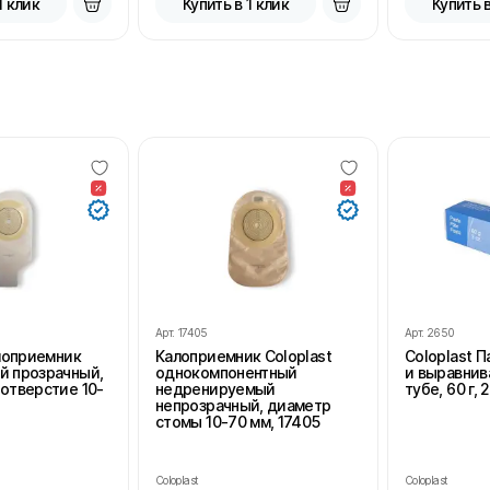
1 клик
Купить в 1 клик
Купить в
Арт.
17405
Арт.
2650
алоприемник
Калоприемник Coloplast
Coloplast 
й прозрачный,
однокомпонентный
и выравнив
отверстие 10-
недренируемый
тубе, 60 г, 
непрозрачный, диаметр
стомы 10-70 мм, 17405
Coloplast
Coloplast