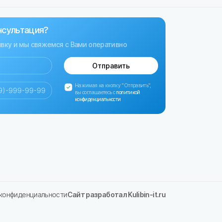
нсультация?
явку и мы свяжемся с Вами оперативно
Отправить
Нажимая на кнопку "Отправить",
вы соглашаетесь с
политикой
конфиденциальности
 конфиденциальности
Сайт разработал Kulibin-it.ru