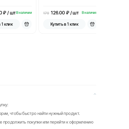
0
₽ / шт
126.00
₽ / шт
15.00
В наличии
В наличии
179
33.3
 1 клик
Купить в 1 клик
Купить
пку:
ории, чтобы быстро найти нужный продукт.
те продолжить покупки или перейти к оформлению