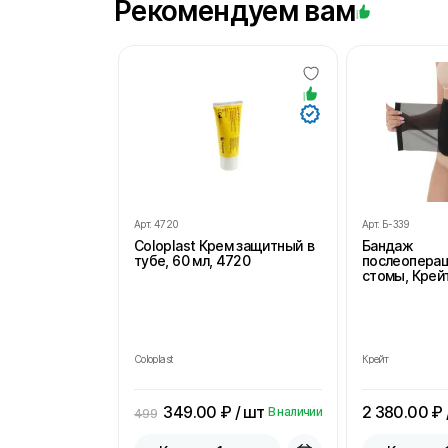
Рекомендуем вам
Арт.
4720
Арт.
Б-339
Coloplast Крем защитный в
Бандаж
тубе, 60 мл, 4720
послеопера
стомы, Крейт
Coloplast
Крейт
349.00
₽ / шт
2 380.00
₽ 
В наличии
499