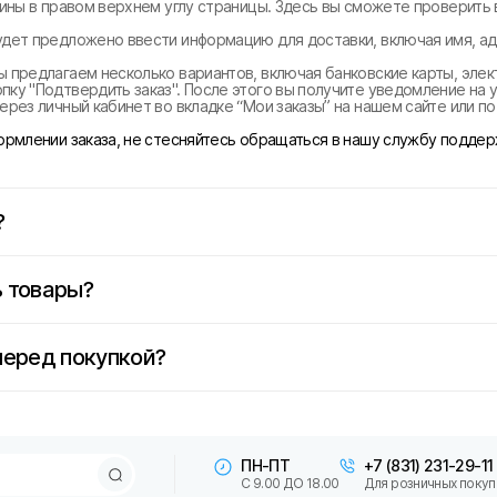
рзины в правом верхнем углу страницы. Здесь вы сможете проверить
удет предложено ввести информацию для доставки, включая имя, ад
ы предлагаем несколько вариантов, включая банковские карты, эле
ку "Подтвердить заказ". После этого вы получите уведомление на у
ерез личный кабинет во вкладке “Мои заказы” на нашем сайте или п
формлении заказа, не стесняйтесь обращаться в нашу службу поддер
?
 товары?
перед покупкой?
ПН-ПТ
+7 (831) 231-29-11
С 9.00 ДО 18.00
Для розничных покуп