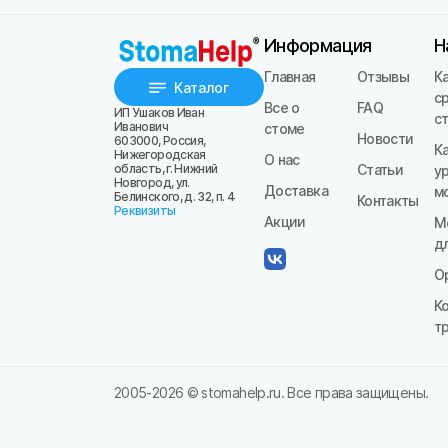
Информация
Н
Главная
Отзывы
К
Каталог
с
Все о
FAQ
ИП Ушаков Иван
с
Иванович
стоме
Новости
603000, Россия,
К
Нижегородская
О нас
область, г. Нижний
Статьи
у
Новгород, ул.
Доставка
м
Белинского, д. 32, п. 4
Контакты
Реквизиты
Акции
М
д
О
К
т
2005-
2026
© stomahelp.ru. Все права защищены.