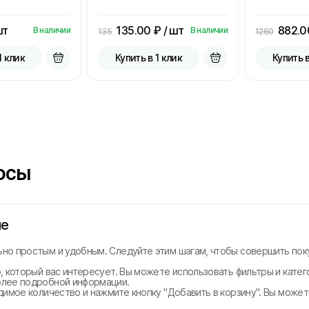
шт
135.00
₽ / шт
882.0
В наличии
В наличии
135
1260
1 клик
Купить в 1 клик
Купить в
осы
не
но простым и удобным. Следуйте этим шагам, чтобы совершить поку
, который вас интересует. Вы можете использовать фильтры и катег
олее подробной информации.
димое количество и нажмите кнопку "Добавить в корзину". Вы може