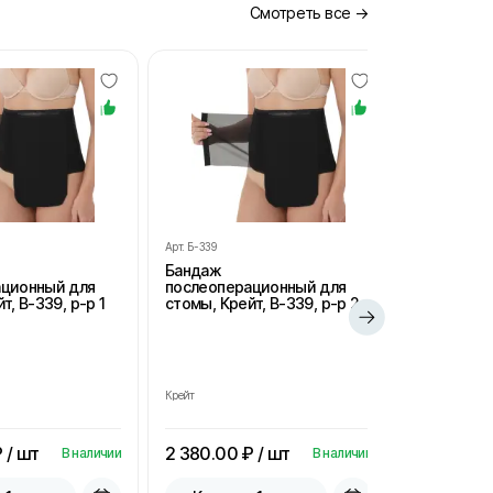
Смотреть все →
Арт.
Б-339
Арт.
Б-339
Бандаж
Бандаж
ационный для
послеоперационный для
послеопе
т, В-339, р-р 1
стомы, Крейт, В-339, р-р 2
стомы, Кре
Крейт
Крейт
 / шт
2 380.00
₽ / шт
2 380.00
В наличии
В наличии