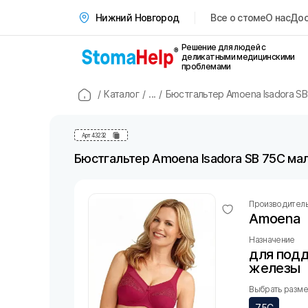
Все о стоме
О нас
Дос
Нижний Новгород
Решение для людей с
деликатными медицинскими
проблемами
/
Каталог
/
...
/
Бюстгальтер Amoena Isadora S
Арт
43232
Бюстгальтер Amoena Isadora SB 75C ма
Производител
Amoena
Назначение
для под
железы
Выбрать размер
75C