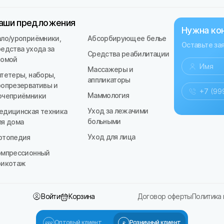
аши предложения
Нужна ко
ало/уроприёмники,
Абсорбирующее белье
Оставьте за
редства ухода за
Средства реабилитации
томой
Массажеры и
атетеры, наборы,
аппликаторы
ропрезервативы и
Маммология
очеприёмники
Уход за лежачими
едицинская техника
больными
ля дома
Уход для лица
ртопедия
омпрессионный
рикотаж
Войти
Корзина
Договор оферты
Политика
Оптовый клиент
Розничный клиент