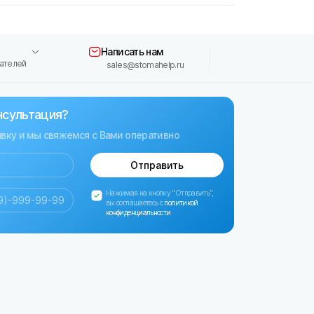
Написать нам
ателей
sales@stomahelp.ru
нсультация?
явку и мы свяжемся с Вами оперативно
Отправить
Нажимая на кнопку "Отправить",
вы соглашаетесь с
политикой
конфиденциальности