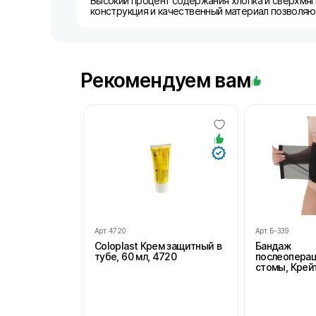
Высокий процент содержания хлопка и сверхмяг
конструкция и качественный материал позволяют
Рекомендуем вам
Арт.
4720
Арт.
Б-339
Coloplast Крем защитный в
Бандаж
тубе, 60 мл, 4720
послеопера
стомы, Крейт