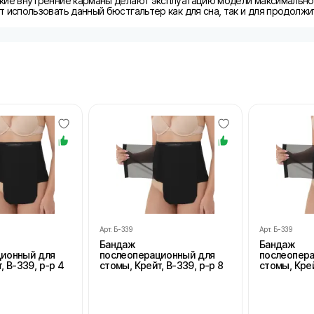
кие внутренние карманы делают эксплуатацию модели максимально
 использовать данный бюстгальтер как для сна, так и для продолж
Арт.
Б-339
Арт.
Б-339
Бандаж
Бандаж
ционный для
послеоперационный для
послеопер
, В-339, р-р 4
стомы, Крейт, В-339, р-р 8
стомы, Крей