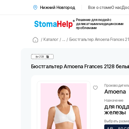
Все о стоме
О нас
Дос
Нижний Новгород
Решение для людей с
деликатными медицинскими
проблемами
/
Каталог
/
...
/
Бюстгальтер Amoena Frances 21
Арт
2128
Бюстгальтер Amoena Frances 2128 белый
Производител
Amoena
Назначение
для под
железы
Выбрать размер
A/B
80 C/