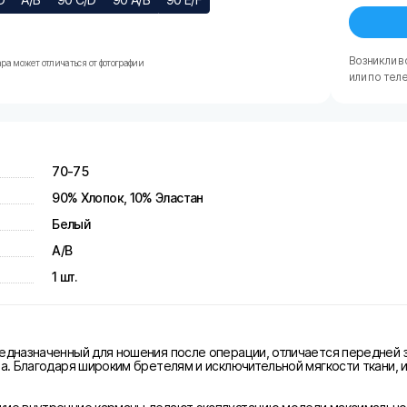
Возникли в
ра может отличаться от фотографии
или по тел
70-75
90% Хлопок, 10% Эластан
Белый
A/B
1 шт.
редназначенный для ношения после операции, отличается передней
за. Благодаря широким бретелям и исключительной мягкости ткани,