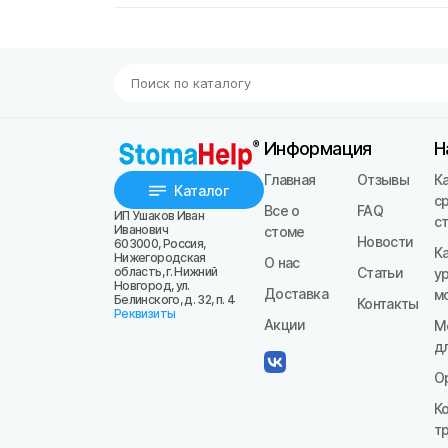
Информация
Н
Главная
Отзывы
К
Каталог
с
Все о
FAQ
ИП Ушаков Иван
с
Иванович
стоме
Новости
603000, Россия,
К
Нижегородская
О нас
область, г. Нижний
Статьи
у
Новгород, ул.
Доставка
м
Белинского, д. 32, п. 4
Контакты
Реквизиты
Акции
М
д
О
К
т