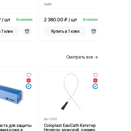
Крейт
Крейт
 / шт
2 380.00
₽ / шт
2 380.00
В наличии
В наличии
 1 клик
Купить в 1 клик
Купить
Смотреть все →
Арт.
5350
Арт.
SH102
Паста для защиты
Coloplast EasiCath Катетер
StomaHelp
ания кожи в
Нелатон, мужской, размер
удаления 