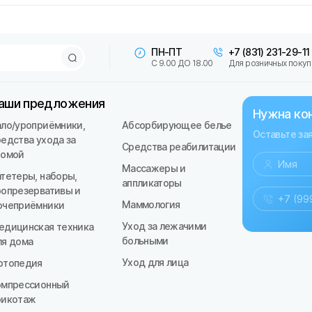
ПН-ПТ
+7 (831) 231-29-11
С 9.00 ДО 18.00
Для розничных покуп
аши предложения
Нужна ко
ало/уроприёмники,
Абсорбирующее белье
Оставьте за
редства ухода за
Средства реабилитации
томой
Массажеры и
атетеры, наборы,
аппликаторы
ропрезервативы и
Маммология
очеприёмники
Уход за лежачими
едицинская техника
больными
ля дома
Уход для лица
ртопедия
омпрессионный
рикотаж