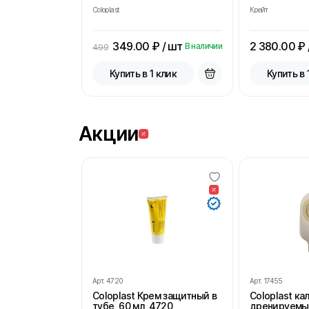
Coloplast
Крейт
349.00
₽ / шт
2 380.00
₽ 
В наличии
499
Купить в 1 клик
Купить в 
Акции
Арт.
4720
Арт.
17455
Coloplast Крем защитный в
Coloplast к
тубе, 60 мл, 4720
дренируемы