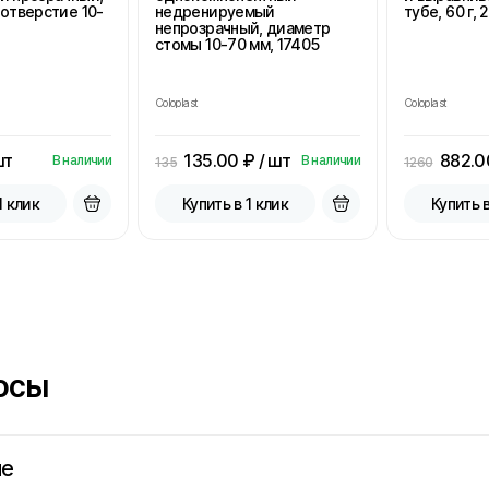
отверстие 10-
недренируемый
тубе, 60 г, 
непрозрачный, диаметр
стомы 10-70 мм, 17405
Coloplast
Coloplast
шт
135.00
₽ / шт
882.0
В наличии
В наличии
135
1260
1 клик
Купить в 1 клик
Купить в
осы
не