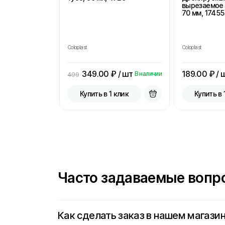
вырезаемое 
70 мм, 17455
Coloplast
Coloplast
349.00
₽ / шт
189.00
₽ / 
В наличии
499
Купить в 1 клик
Купить в 
Часто задаваемые вопр
Как сделать заказ в нашем магази