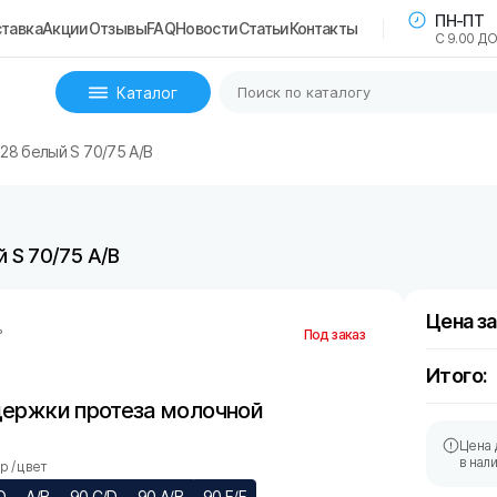
ПН-ПТ
тавка
Акции
Отзывы
FAQ
Новости
Статьи
Контакты
С 9.00 ДО
Каталог
28 белый S 70/75 A/B
 S 70/75 A/B
Цена за
ь
Под заказ
Итого:
держки протеза молочной
Цена 
в нал
 / цвет
D
A/B
90 C/D
90 A/B
90 E/F