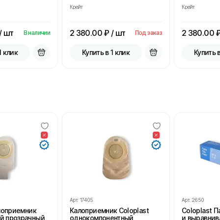
Крейт
Крейт
/ шт
2 380.00
₽ / шт
2 380.00
₽
В наличии
Под заказ
1 клик
Купить в 1 клик
Купить в
Арт.
17405
Арт.
2650
алоприемник
Калоприемник Coloplast
Coloplast 
й прозрачный,
однокомпонентный
и выравнив