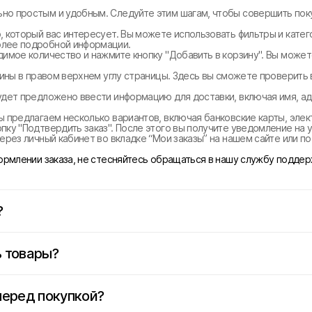
но простым и удобным. Следуйте этим шагам, чтобы совершить поку
, который вас интересует. Вы можете использовать фильтры и катег
олее подробной информации.
димое количество и нажмите кнопку "Добавить в корзину". Вы може
рзины в правом верхнем углу страницы. Здесь вы сможете проверить
удет предложено ввести информацию для доставки, включая имя, ад
ы предлагаем несколько вариантов, включая банковские карты, эле
ку "Подтвердить заказ". После этого вы получите уведомление на у
ерез личный кабинет во вкладке “Мои заказы” на нашем сайте или п
формлении заказа, не стесняйтесь обращаться в нашу службу поддер
?
 товары?
перед покупкой?