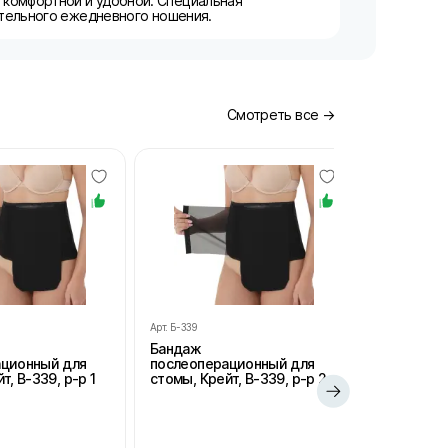
 комфортной и удобной. Специальная
ительного ежедневного ношения.
Смотреть все →
Арт.
Б-339
Арт.
Б-339
Бандаж
Бандаж
ационный для
послеоперационный для
послеопе
т, В-339, р-р 1
стомы, Крейт, В-339, р-р 2
стомы, Кре