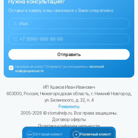
Нужна консультация?
Оставьте заявку и мы свяжемся с Вами оперативно
Отправить
Нажимая на кнопку "Отправить", вы соглашаетесь с
политикой
конфиденциальности
ИП Ушаков Иван Иванович
603000, Россия, Нижегородская область, г. Нижний Новгород,
ул. Белинского, д. 32, п. 4
Реквизиты
2005-
2026
© stomahelp.ru. Все права защищены.
Договор оферты
Политика конфиденциальности
Сайт разработал Kulibin-it.ru
Оптовый клиент
Розничный клиент