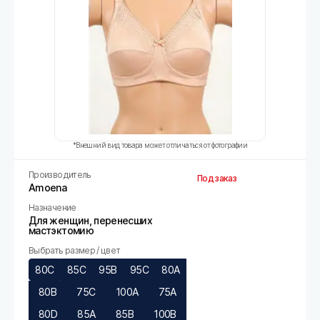
*Внешний вид товара может отличаться от фотографии
Производитель
Под заказ
Amoena
Назначение
Для женщин, перенесших
мастэктомию
Выбрать размер / цвет
80C
85C
95B
95C
80A
80B
75C
100A
75A
80D
85A
85B
100B