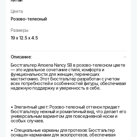
Цвета
Розово-телесный
Размеры
19 х 12.5 х 4.5
Описание:
Бюстгальтер Amoena Nancy SB в розово-телесном цвете
— это идеальное сочетание стиля, комфорта и
функциональности для женщин, перенесших
мастэктомию. Этот бюстгальтер разработан с учетом
всех потребностей и особенностей фигуры, обеспечивая
надежную поддержку и уверенность в себе.
• Элегантный цвет: Розово-телесный оттенок придает
бюстгальтеру нежный и романтичный вид, что делает его
универсальным вариантом для повседневной носки и
особых случаев.
• Специальные карманы для протезов: Бюстгальтер
оснащен карманами для экзопротезов, обеспечивая