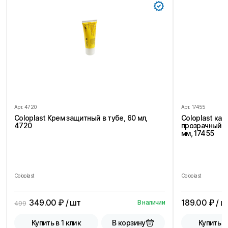
Арт.
4720
Арт.
17455
Coloplast Крем защитный в тубе, 60 мл,
Coloplast ка
4720
прозрачный, 
мм, 17455
Coloplast
Coloplast
349.00
₽ / шт
189.00
₽ / ш
В наличии
499
В корзину
Купить в 1 клик
Купить в