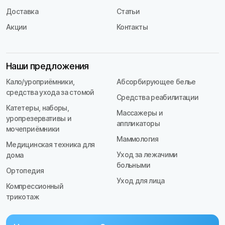
Доставка
Статьи
Акции
Контакты
Наши предложения
Кало/уроприёмники,
Абсорбирующее белье
средства ухода за стомой
Средства реабилитации
Катетеры, наборы,
Массажеры и
уропрезервативы и
аппликаторы
мочеприёмники
Маммология
Медицинская техника для
Уход за лежачими
дома
больными
Ортопедия
Уход для лица
Компрессионный
трикотаж