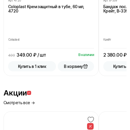
Арт.
4720
Арт.
Б-339
Coloplast Крем защитный в тубе, 60 мл,
Бандаж посл
4720
Крейт, В-339,
Coloplast
Крейт
349.00
₽ / шт
2 380.00
₽ /
В наличии
499
В корзину
Купить в 1 клик
Купить в
Акции
Смотреть все →