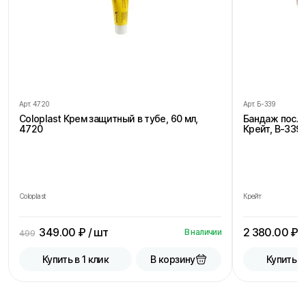
Арт.
4720
Арт.
Б-339
Coloplast Крем защитный в тубе, 60 мл,
Бандаж посл
4720
Крейт, В-339,
Coloplast
Крейт
349.00
₽ / шт
2 380.00
₽ /
В наличии
499
В корзину
Купить в 1 клик
Купить в