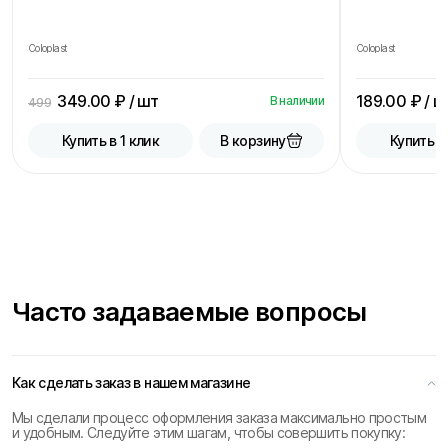
Coloplast
Coloplast
349.00
₽ / шт
189.00
₽ / ш
В наличии
499
В корзину
Купить в 1 клик
Купить в
Часто задаваемые вопросы
Как сделать заказ в нашем магазине
Мы сделали процесс оформления заказа максимально простым
и удобным. Следуйте этим шагам, чтобы совершить покупку: