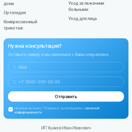
Уход за лежачими
дома
больными
Ортопедия
Уход для лица
Компрессионный
трикотаж
Нужна консультация?
Оставьте заявку и мы свяжемся с Вами оперативно
Отправить
Нажимая на кнопку "Отправить", вы соглашаетесь с
политикой
конфиденциальности
ИП Ушаков Иван Иванович