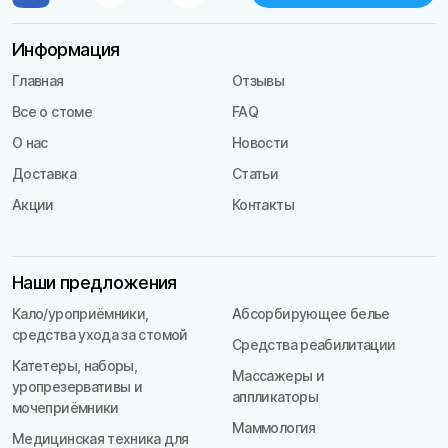
Информация
Главная
Отзывы
Все о стоме
FAQ
О нас
Новости
Доставка
Статьи
Акции
Контакты
Наши предложения
Кало/уроприёмники,
Абсорбирующее белье
средства ухода за стомой
Средства реабилитации
Катетеры, наборы,
Массажеры и
уропрезервативы и
аппликаторы
мочеприёмники
Маммология
Медицинская техника для