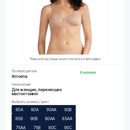
*Внешний вид товара может отличаться от фотографии
Производитель
В наличии
Amoena
Назначение
Для женщин, перенесших
мастэктомию
Выбрать размер / цвет
85A
80A
90AA
80B
85B
90B
80AA
85AA
75AA
75B
80C
90C