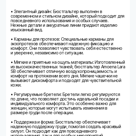
• Элегантный дизайн: Бюстгальтер выполнен в
современном и стильном дизайне, который подходит для
повседневного использования и особых случаев.
Нежные детали и аккуратные линии придают изделию
изысканный вид.
• Карманы для протезов: Специальные карманы для
экзопротезов обеспечивают надежную фиксацию и
комфорт. Они позволяют чувствовать себя естественно
и уверенно, независимо от ситуации.
• Мягкие и приятные на ощупь материалы: Изготовленный
из высококачественных тканей, бюстгальтер Amoena Lara
SB обеспечивает отличную воздухопроницаемость и
комфорт на протяжении всего дня. Мягкие чашечки не
вызывают дискомфорта и подходят для чувствительной
кожи.
• Регулируемые бретели: Бретели легко регулируются
по длине, что позволяет достичь идеальной посадки и
индивидуального комфорта. Это особенно важно для
женщин, которые могут испытывать изменения в
размере груди после операции.
• Поддержка и форма: Бюстгальтер обеспечивает
надежную поддержку груди, помогая создать красивый
силуэт. Он подходит как для повседневного
использования, так и для особых мероприятий.