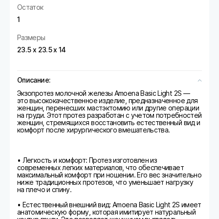
Остаток
1
Размеры
23.5 х 23.5 х 14
Описание:
Экзопротез молочной железы Amoena Basic Light 2S —
это высококачественное изделие, предназначенное для
женщин, перенесших мастэктомию или другие операции
на груди. Этот протез разработан с учетом потребностей
женщин, стремящихся восстановить естественный вид и
комфорт после хирургического вмешательства.
• Легкость и комфорт: Протез изготовлен из
современных легких материалов, что обеспечивает
максимальный комфорт при ношении. Его вес значительно
ниже традиционных протезов, что уменьшает нагрузку
на плечо и спину.
• Естественный внешний вид: Amoena Basic Light 2S имеет
анатомическую форму, которая имитирует натуральный