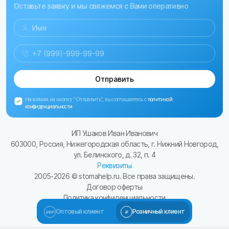
Оставьте заявку и мы свяжемся с Вами оперативно
Отправить
Нажимая на кнопку "Отправить", вы соглашаетесь с
политикой
конфиденциальности
ИП Ушаков Иван Иванович
603000, Россия, Нижегородская область, г. Нижний Новгород,
ул. Белинского, д. 32, п. 4
Реквизиты
2005-
2026
© stomahelp.ru. Все права защищены.
Договор оферты
Политика конфиденциальности
Сайт разработал Kulibin-it.ru
Оптовый клиент
Розничный клиент