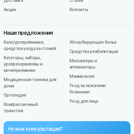
Доставка
Статьи
Акции
Контакты
Наши предложения
Кало/уроприёмники,
Абсорбирующее белье
средства ухода за стомой
Средства реабилитации
Катетеры, наборы,
Массажеры и
уропрезервативы и
аппликаторы
мочеприёмники
Маммология
Медицинская техника для
Уход за лежачими
дома
больными
Ортопедия
Уход для лица
Компрессионный
трикотаж
Нужна консультация?