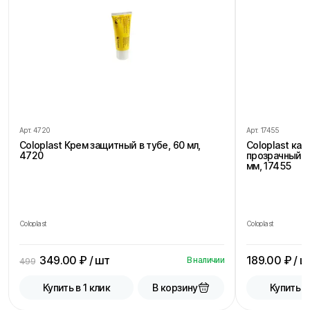
Арт.
4720
Арт.
17455
Coloplast Крем защитный в тубе, 60 мл,
Coloplast ка
4720
прозрачный, 
мм, 17455
Coloplast
Coloplast
349.00
₽ / шт
189.00
₽ / ш
В наличии
499
В корзину
Купить в 1 клик
Купить в