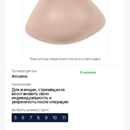
*Внешний вид товара может отличаться от фотографии
Производитель
В наличии
Amoena
Назначение
Для женщин, стремящихся
восстановить свою
индивидуальность и
уверенность после операции
Выбрать размер / цвет
5
6
7
8
9
10
11