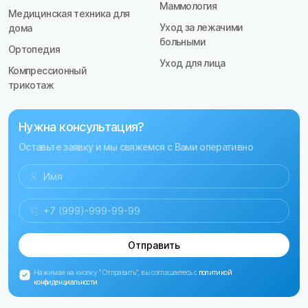
Маммология
Медицинская техника для
Уход за лежачими
дома
больными
Ортопедия
Уход для лица
Компрессионный
трикотаж
Нужна консультация?
Оставьте заявку и мы свяжемся с Вами оперативно
Отправить
Нажимая на кнопку "Отправить", вы соглашаетесь с
политикой
конфиденциальности