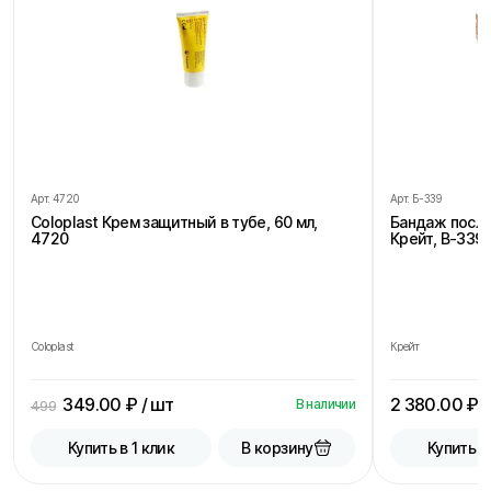
Арт.
4720
Арт.
Б-339
Coloplast Крем защитный в тубе, 60 мл,
Бандаж посл
4720
Крейт, В-339,
Coloplast
Крейт
349.00
₽ / шт
2 380.00
₽ /
В наличии
499
В корзину
Купить в 1 клик
Купить в