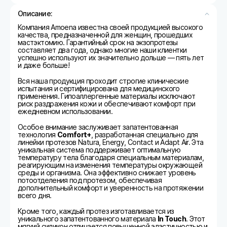
Описание:
Компания Amoena известна своей продукцией высокого
качества, предназначенной для женщин, прошедших
мастэктомию. Гарантийный срок на экзопротезы
составляет два года, однако многие наши клиентки
успешно используют их значительно дольше — пять лет
и даже больше!
Вся наша продукция проходит строгие клинические
испытания и сертифицирована для медицинского
применения. Гипоаллергенные материалы исключают
риск раздражения кожи и обеспечивают комфорт при
ежедневном использовании.
Особое внимание заслуживает запатентованная
технология
Comfort+
, разработанная специально для
линейки протезов Natura, Energy, Contact и Adapt Air. Эта
уникальная система поддерживает оптимальную
температуру тела благодаря специальным материалам,
реагирующим на изменения температуры окружающей
среды и организма. Она эффективно снижает уровень
потоотделения под протезом, обеспечивая
дополнительный комфорт и уверенность на протяжении
всего дня.
Кроме того, каждый протез изготавливается из
уникального запатентованного материала
In Touch
. Этот
мягкий силикон отличается повышенной эластичностью и