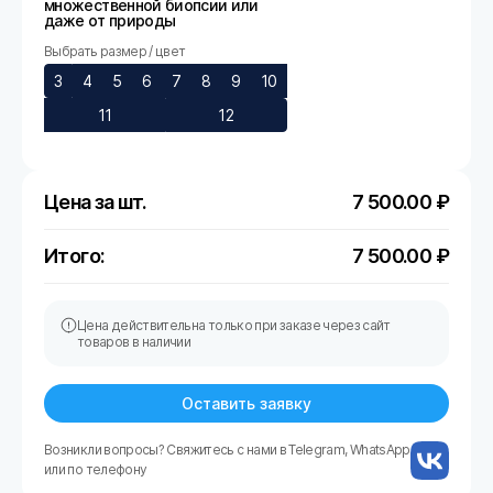
множественной биопсии или
даже от природы
Выбрать размер / цвет
3
4
5
6
7
8
9
10
11
12
Цена за шт.
7 500.00
₽
Итого:
7 500.00
₽
Цена действительна только при заказе через сайт
товаров в наличии
Оставить заявку
Возникли вопросы? Свяжитесь с нами в Telegram, WhatsApp
или по телефону