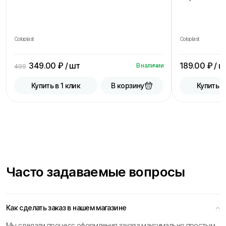
Coloplast
Coloplast
349.00
₽ / шт
189.00
₽ / ш
В наличии
499
В корзину
Купить в 1 клик
Купить в
Часто задаваемые вопросы
Как сделать заказ в нашем магазине
Мы сделали процесс оформления заказа максимально простым