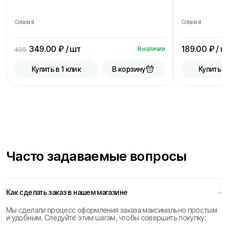
Coloplast
Coloplast
349.00
₽ / шт
189.00
₽ / ш
В наличии
499
В корзину
Купить в 1 клик
Купить в
Часто задаваемые вопросы
Как сделать заказ в нашем магазине
Мы сделали процесс оформления заказа максимально простым
и удобным. Следуйте этим шагам, чтобы совершить покупку: