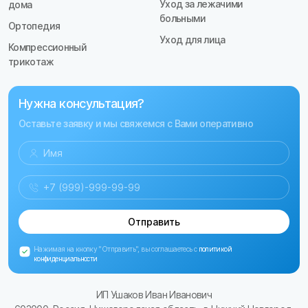
Уход за лежачими
дома
больными
Ортопедия
Уход для лица
Компрессионный
трикотаж
Нужна консультация?
Оставьте заявку и мы свяжемся с Вами оперативно
Отправить
Нажимая на кнопку "Отправить", вы соглашаетесь с
политикой
конфиденциальности
ИП Ушаков Иван Иванович