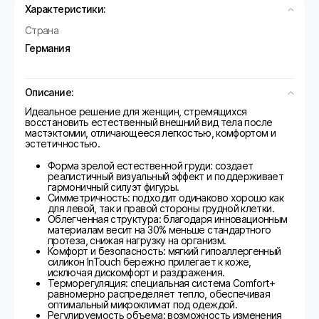
Характеристики:
Страна
Германия
Описание:
Идеальное решение для женщин, стремящихся
восстановить естественный внешний вид тела после
мастэктомии, отличающееся легкостью, комфортом и
эстетичностью.
Форма зрелой естественной груди:
создает
реалистичный визуальный эффект и поддерживает
гармоничный силуэт фигуры.
Симметричность:
подходит одинаково хорошо как
для левой, так и правой стороны грудной клетки.
Облегченная структура:
благодаря инновационным
материалам весит на 30% меньше стандартного
протеза, снижая нагрузку на организм.
Комфорт и безопасность:
мягкий гипоаллергенный
силикон InTouch бережно прилегает к коже,
исключая дискомфорт и раздражения.
Терморегуляция:
специальная система Comfort+
равномерно распределяет тепло, обеспечивая
оптимальный микроклимат под одеждой.
Регулируемость объема:
возможность изменения