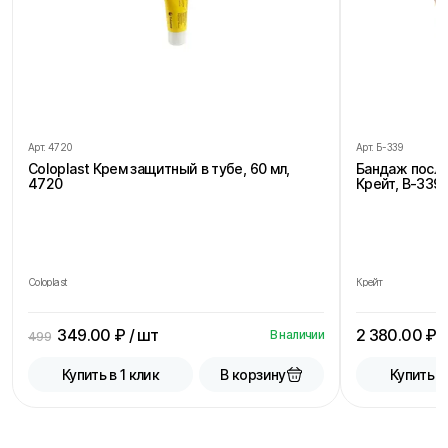
Арт.
4720
Арт.
Б-339
Coloplast Крем защитный в тубе, 60 мл,
Бандаж посл
4720
Крейт, В-339,
Coloplast
Крейт
349.00
₽ / шт
2 380.00
₽ /
В наличии
499
В корзину
Купить в 1 клик
Купить в