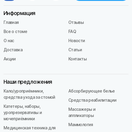
Информация
Главная
Отзывы
Все о стоме
FAQ
О нас
Новости
Доставка
Статьи
Акции
Контакты
Наши предложения
Кало/уроприёмники,
Абсорбирующее белье
средства ухода за стомой
Средства реабилитации
Катетеры, наборы,
Массажеры и
уропрезервативы и
аппликаторы
мочеприёмники
Маммология
Медицинская техника для