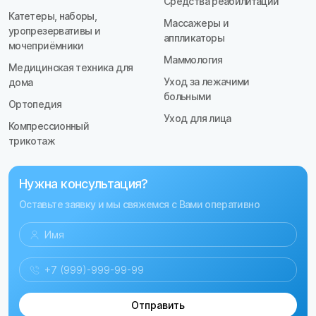
Средства реабилитации
Катетеры, наборы,
Массажеры и
уропрезервативы и
аппликаторы
мочеприёмники
Маммология
Медицинская техника для
Уход за лежачими
дома
больными
Ортопедия
Уход для лица
Компрессионный
трикотаж
Нужна консультация?
Оставьте заявку и мы свяжемся с Вами оперативно
Отправить