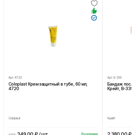
Арт.
4720
Арт.
Б-339
Coloplast Крем защитный в тубе, 60 мл,
Бандаж посл
4720
Крейт, В-339,
Coloplast
Крейт
349.00
₽ / шт
2 380.00
₽ /
В наличии
499