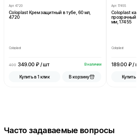
Арт.
4720
Арт.
17455
Coloplast Крем защитный в тубе, 60 мл,
Coloplast ка
4720
прозрачный, 
мм, 17455
Coloplast
Coloplast
349.00
₽ / шт
189.00
₽ / ш
В наличии
499
В корзину
Купить в 1 клик
Купить в
Часто задаваемые вопросы