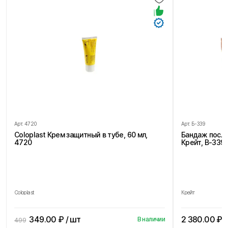
Арт.
4720
Арт.
Б-339
Coloplast Крем защитный в тубе, 60 мл,
Бандаж посл
4720
Крейт, В-339,
Coloplast
Крейт
349.00
₽ / шт
2 380.00
₽ /
В наличии
499