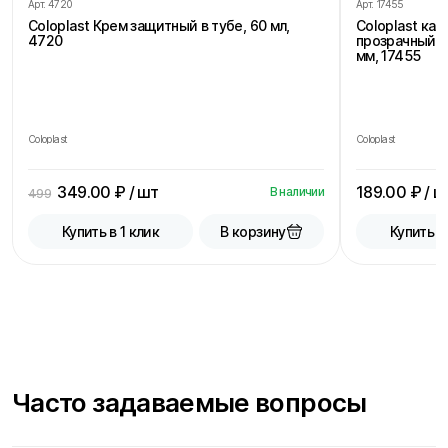
Арт.
4720
Арт.
17455
Coloplast Крем защитный в тубе, 60 мл,
Coloplast ка
4720
прозрачный, 
мм, 17455
Coloplast
Coloplast
349.00
₽ / шт
189.00
₽ / ш
В наличии
499
В корзину
Купить в 1 клик
Купить в
Часто задаваемые вопросы