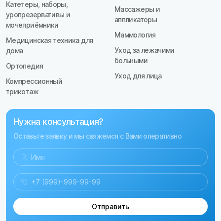
Катетеры, наборы,
Массажеры и
уропрезервативы и
аппликаторы
мочеприёмники
Маммология
Медицинская техника для
Уход за лежачими
дома
больными
Ортопедия
Уход для лица
Компрессионный
трикотаж
Нужна консультация?
Оставьте заявку и мы свяжемся с Вами оперативно
Отправить