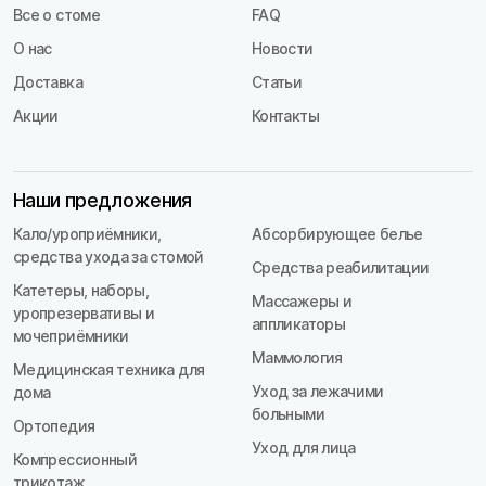
Все о стоме
FAQ
О нас
Новости
Доставка
Статьи
Акции
Контакты
Наши предложения
Кало/уроприёмники,
Абсорбирующее белье
средства ухода за стомой
Средства реабилитации
Катетеры, наборы,
Массажеры и
уропрезервативы и
аппликаторы
мочеприёмники
Маммология
Медицинская техника для
Уход за лежачими
дома
больными
Ортопедия
Уход для лица
Компрессионный
трикотаж