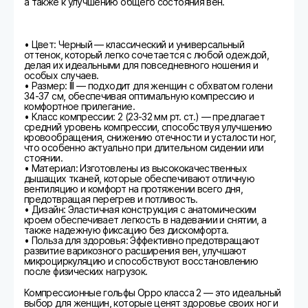
а также к улучшению общего состояния вен.
• Цвет: Черный — классический и универсальный
оттенок, который легко сочетается с любой одеждой,
делая их идеальными для повседневного ношения и
особых случаев.
• Размер: III — подходит для женщин с обхватом голени
34-37 см, обеспечивая оптимальную компрессию и
комфортное прилегание.
• Класс компрессии: 2 (23-32 мм рт. ст.) — предлагает
средний уровень компрессии, способствуя улучшению
кровообращения, снижению отечности и усталости ног,
что особенно актуально при длительном сидении или
стоянии.
• Материал: Изготовлены из высококачественных
дышащих тканей, которые обеспечивают отличную
вентиляцию и комфорт на протяжении всего дня,
предотвращая перегрев и потливость.
• Дизайн: Эластичная конструкция с анатомическим
кроем обеспечивает легкость в надевании и снятии, а
также надежную фиксацию без дискомфорта.
• Польза для здоровья: Эффективно предотвращают
развитие варикозного расширения вен, улучшают
микроциркуляцию и способствуют восстановлению
после физических нагрузок.
Компрессионные гольфы Oppo класса 2 — это идеальный
выбор для женщин, которые ценят здоровье своих ног и