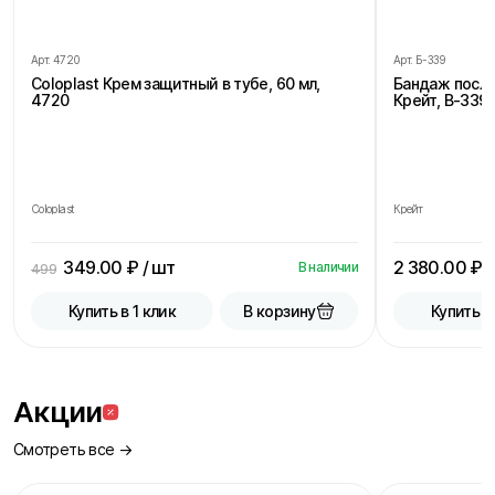
Арт.
4720
Арт.
Б-339
Coloplast Крем защитный в тубе, 60 мл,
Бандаж посл
4720
Крейт, В-339,
Coloplast
Крейт
349.00
₽ / шт
2 380.00
₽ /
В наличии
499
В корзину
Купить в 1 клик
Купить в
Акции
Смотреть все →