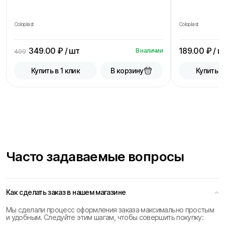
Coloplast
Coloplast
349.00
₽ / шт
189.00
₽ / ш
В наличии
499
В корзину
Купить в 1 клик
Купить в
Часто задаваемые вопросы
Как сделать заказ в нашем магазине
Мы сделали процесс оформления заказа максимально простым
и удобным. Следуйте этим шагам, чтобы совершить покупку: