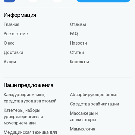
Информация
Главная
Отзывы
Все о стоме
FAQ
О нас
Новости
Доставка
Статьи
Акции
Контакты
Наши предложения
Кало/уроприёмники,
Абсорбирующее белье
средства ухода за стомой
Средства реабилитации
Катетеры, наборы,
Массажеры и
уропрезервативы и
аппликаторы
мочеприёмники
Маммология
Медицинская техника для