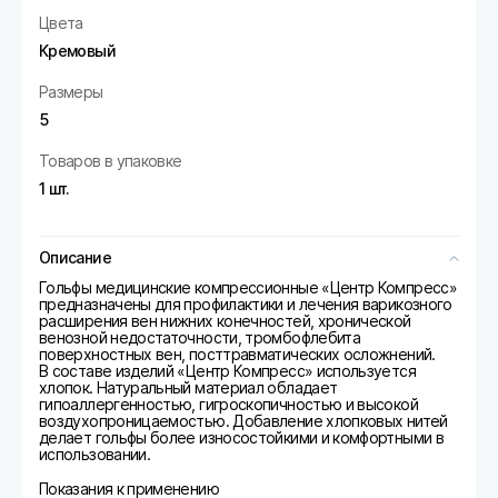
Цвета
Кремовый
Размеры
5
Товаров в упаковке
1 шт.
Описание
Гольфы медицинские компрессионные «Центр Компресс»
предназначены для профилактики и лечения варикозного
расширения вен нижних конечностей, хронической
венозной недостаточности, тромбофлебита
поверхностных вен, посттравматических осложнений.
В составе изделий «Центр Компресс» используется
хлопок. Натуральный материал обладает
гипоаллергенностью, гигроскопичностью и высокой
воздухопроницаемостью. Добавление хлопковых нитей
делает гольфы более износостойкими и комфортными в
использовании.
Показания к применению