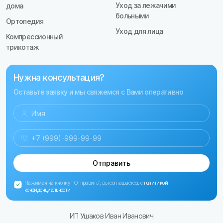
Уход за лежачими
дома
больными
Ортопедия
Уход для лица
Компрессионный
трикотаж
Нужна консультация?
Оставьте заявку и мы свяжемся с Вами оперативно
Отправить
Нажимая на кнопку "Отправить", вы соглашаетесь с
политикой
конфиденциальности
ИП Ушаков Иван Иванович