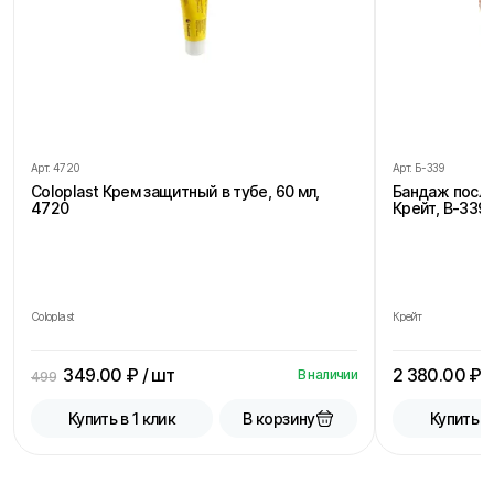
Арт.
4720
Арт.
Б-339
Coloplast Крем защитный в тубе, 60 мл,
Бандаж посл
4720
Крейт, В-339,
Coloplast
Крейт
349.00
₽ / шт
2 380.00
₽ /
В наличии
499
В корзину
Купить в 1 клик
Купить в