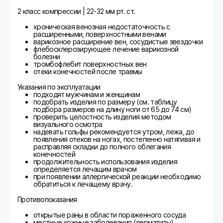
2 класс компрессии | 22-32 мм рт. ст.
хроническая венозная недостаточность с
расширенными, поверхностными венами
варикозное расширение вен, сосудистые звездочки
флебосклерозирующее лечение варикозной
болезни
тромбофлебит поверхностных вен
отеки конечностей после травмы
Указания по эксплуатации
подходят мужчинам и женщинам
подобрать изделия по размеру (см. таблицу
подбора размеров на длину ноги от 65 до 74 см)
проверить целостность изделия методом
визуального осмотра
надевать гольфы рекомендуется утром, лежа, до
появления отеков на ногах, постепенно натягивая и
расправляя складки до полного облегания
конечностей
продолжительность использования изделия
определяется лечащим врачом
при появлении аллергической реакции необходимо
обратиться к лечащему врачу.
Противопоказания
открытые раны в области пораженного сосуда
местные кожные заболевания (дерматиты)