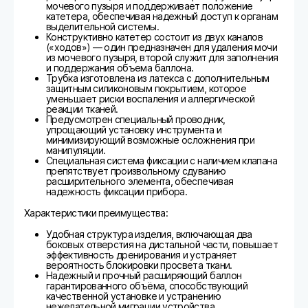
мочевого пузыря и поддерживает положение
катетера, обеспечивая надежный доступ к органам
выделительной системы.
Конструктивно катетер состоит из двух каналов
(«ходов») — один предназначен для удаления мочи
из мочевого пузыря, второй служит для заполнения
и поддержания объема баллона.
Трубка изготовлена из латекса с дополнительным
защитным силиконовым покрытием, которое
уменьшает риски воспаления и аллергической
реакции тканей.
Предусмотрен специальный проводник,
упрощающий установку инструмента и
минимизирующий возможные осложнения при
манипуляции.
Специальная система фиксации с наличием клапана
препятствует произвольному сдуванию
расширительного элемента, обеспечивая
надежность фиксации прибора.
Характеристики преимущества:
Удобная структура изделия, включающая два
боковых отверстия на дистальной части, повышает
эффективность дренирования и устраняет
вероятность блокировки просвета ткани.
Надежный и прочный расширяющий баллон
гарантированного объёма, способствующий
качественной установке и устранению
нежелательной миграции устройства.