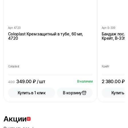
Арт.
4720
Арт.
Б-339
Coloplast Крем защитный в тубе, 60 мл,
Бандаж посл
4720
Крейт, В-339,
Coloplast
Крейт
349.00
₽ / шт
2 380.00
₽ /
В наличии
499
В корзину
Купить в 1 клик
Купить в
Акции