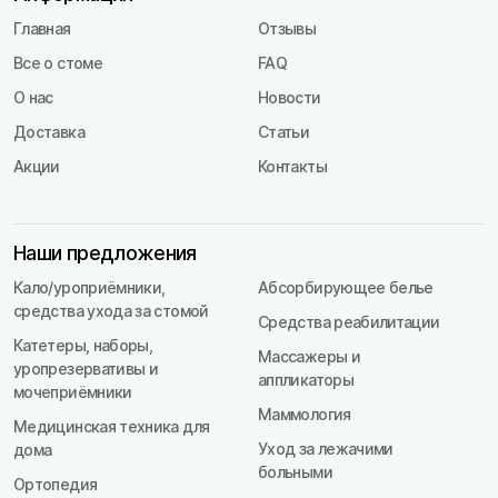
Главная
Отзывы
Все о стоме
FAQ
О нас
Новости
Доставка
Статьи
Акции
Контакты
Наши предложения
Кало/уроприёмники,
Абсорбирующее белье
средства ухода за стомой
Средства реабилитации
Катетеры, наборы,
Массажеры и
уропрезервативы и
аппликаторы
мочеприёмники
Маммология
Медицинская техника для
Уход за лежачими
дома
больными
Ортопедия