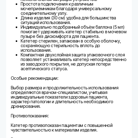
Простота подключения к различным
мочеприёмникам благодаря универсальному
соединительному узлу.
Длина изделия (30 см) удобна для большинства
ситуаций использования.
Индивидуально подобранный объём баллона (5 мл)
помогает удерживать катетер стабильно в мочевом
пузыре без дискомфорта для пациента.
Катетер стерилен, запакован в особую оболочку,
сохраняющую стерильность вплоть до
использования.
Компактная двухслойная защита упаковочного слоя
позволяет устанавливать катетер непосредственно
из заводского покрытия, не допуская потери
асептического статуса.
Особые рекомендации:
Выбор размера и продолжительность использования
определяются врачом-специалистом, учитывая
индивидуальные показатели здоровья пациента,
характер патологии и длительность необходимого
дренирования.
Противопоказания:
Катетер противопоказан пациентам с повышенной
чувствительностью к материалам изделия.