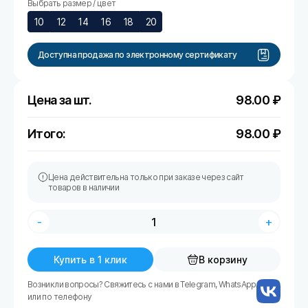
Выбрать размер / цвет
10
12
14
16
18
20
Доступна продажа по электронному сертификату
Цена за шт.
98.00
₽
Итого:
98.00
₽
Цена действительна только при заказе через сайт
товаров в наличии
-
+
Купить в 1 клик
В корзину
Возникли вопросы? Свяжитесь с нами в Telegram, WhatsApp
или по телефону