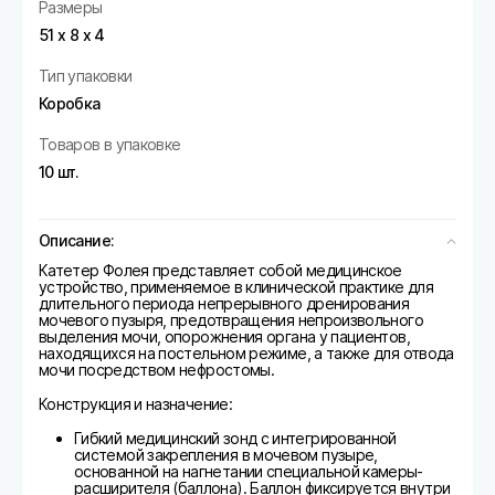
Размеры
51 х 8 х 4
Тип упаковки
Коробка
Товаров в упаковке
10 шт.
Описание:
Катетер Фолея представляет собой медицинское
устройство, применяемое в клинической практике для
длительного периода непрерывного дренирования
мочевого пузыря, предотвращения непроизвольного
выделения мочи, опорожнения органа у пациентов,
находящихся на постельном режиме, а также для отвода
мочи посредством нефростомы.
Конструкция и назначение:
Гибкий медицинский зонд с интегрированной
системой закрепления в мочевом пузыре,
основанной на нагнетании специальной камеры-
расширителя (баллона). Баллон фиксируется внутри