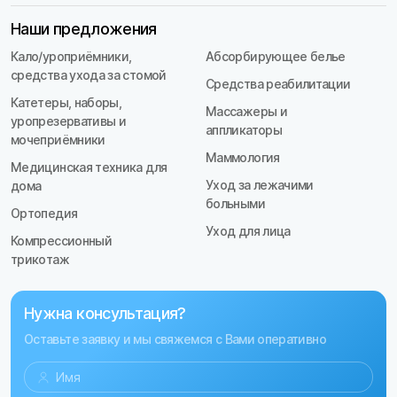
Наши предложения
Кало/уроприёмники,
Абсорбирующее белье
средства ухода за стомой
Средства реабилитации
Катетеры, наборы,
Массажеры и
уропрезервативы и
аппликаторы
мочеприёмники
Маммология
Медицинская техника для
Уход за лежачими
дома
больными
Ортопедия
Уход для лица
Компрессионный
трикотаж
Нужна консультация?
Оставьте заявку и мы свяжемся с Вами оперативно