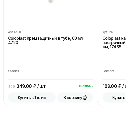
Арт.
4720
Арт.
17455
Coloplast Крем защитный в тубе, 60 мл,
Coloplast ка
4720
прозрачный, 
мм, 17455
Coloplast
Coloplast
349.00
₽ / шт
189.00
₽ / ш
В наличии
499
В корзину
Купить в 1 клик
Купить в