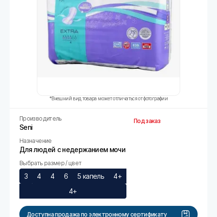
*Внешний вид товара может отличаться от фотографии
Производитель
Под заказ
Seni
Назначение
Для людей с недержанием мочи
Выбрать размер / цвет
3
4
4
6
5 капель
4+
4+
Доступна продажа по электронному сертификату