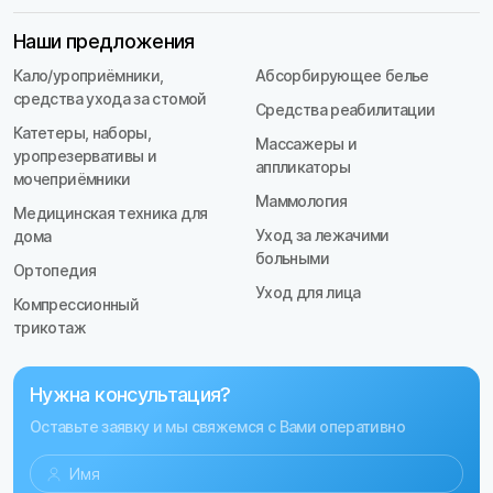
Наши предложения
Кало/уроприёмники,
Абсорбирующее белье
средства ухода за стомой
Средства реабилитации
Катетеры, наборы,
Массажеры и
уропрезервативы и
аппликаторы
мочеприёмники
Маммология
Медицинская техника для
Уход за лежачими
дома
больными
Ортопедия
Уход для лица
Компрессионный
трикотаж
Нужна консультация?
Оставьте заявку и мы свяжемся с Вами оперативно