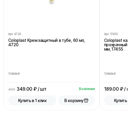
Арт.
4720
Арт.
17455
Coloplast Крем защитный в тубе, 60 мл,
Coloplast ка
4720
прозрачный, 
мм, 17455
Coloplast
Coloplast
349.00
₽ / шт
189.00
₽ / ш
В наличии
499
В корзину
Купить в 1 клик
Купить в