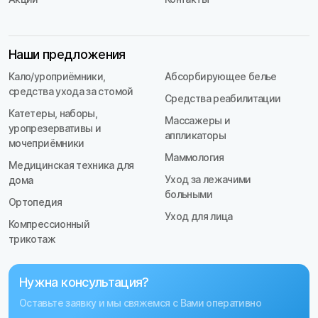
Наши предложения
Кало/уроприёмники,
Абсорбирующее белье
средства ухода за стомой
Средства реабилитации
Катетеры, наборы,
Массажеры и
уропрезервативы и
аппликаторы
мочеприёмники
Маммология
Медицинская техника для
Уход за лежачими
дома
больными
Ортопедия
Уход для лица
Компрессионный
трикотаж
Нужна консультация?
Оставьте заявку и мы свяжемся с Вами оперативно