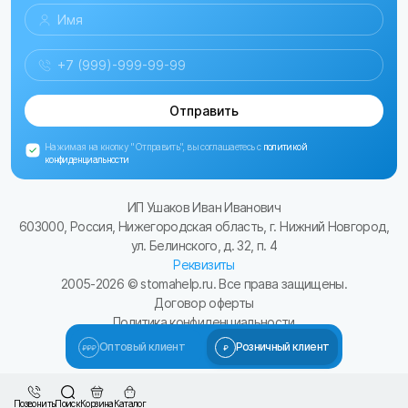
Отправить
Нажимая на кнопку "Отправить", вы соглашаетесь с
политикой
конфиденциальности
ИП Ушаков Иван Иванович
603000, Россия, Нижегородская область, г. Нижний Новгород,
ул. Белинского, д. 32, п. 4
Реквизиты
2005-
2026
© stomahelp.ru. Все права защищены.
Договор оферты
Политика конфиденциальности
Сайт разработал Kulibin-it.ru
Оптовый клиент
Розничный клиент
Позвонить
Поиск
Корзина
Каталог