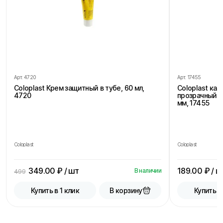
Арт.
4720
Арт.
17455
Coloplast Крем защитный в тубе, 60 мл,
Coloplast ка
4720
прозрачный, 
мм, 17455
Coloplast
Coloplast
349.00
₽ / шт
189.00
₽ / ш
В наличии
499
В корзину
Купить в 1 клик
Купить в