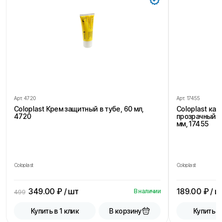
Арт.
4720
Арт.
17455
Coloplast Крем защитный в тубе, 60 мл,
Coloplast ка
4720
прозрачный, 
мм, 17455
Coloplast
Coloplast
349.00
₽ / шт
189.00
₽ / ш
В наличии
499
В корзину
Купить в 1 клик
Купить в