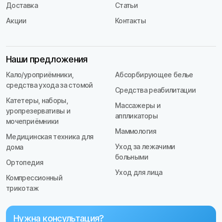
Доставка
Статьи
Акции
Контакты
Наши предложения
Кало/уроприёмники,
Абсорбирующее белье
средства ухода за стомой
Средства реабилитации
Катетеры, наборы,
Массажеры и
уропрезервативы и
аппликаторы
мочеприёмники
Маммология
Медицинская техника для
Уход за лежачими
дома
больными
Ортопедия
Уход для лица
Компрессионный
трикотаж
Нужна консультация?