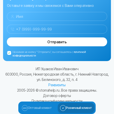
Оставьте заявку и мы свяжемся с Вами оперативно
Отправить
Нажимая на кнопку "Отправить", вы соглашаетесь с
политикой
конфиденциальности
ИП Ушаков Иван Иванович
603000, Россия, Нижегородская область, г. Нижний Новгород,
ул. Белинского, д. 32, п. 4
Реквизиты
2005-
2026
© stomahelp.ru. Все права защищены.
Договор оферты
Политика конфиденциальности
Сайт разработал Kulibin-it.ru
Оптовый клиент
Розничный клиент