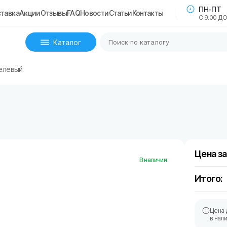
ПН-ПТ
тавка
Акции
Отзывы
FAQ
Новости
Статьи
Контакты
С 9.00 ДО
Каталог
елевый
Цена за
В наличии
Итого:
Цена 
в нал