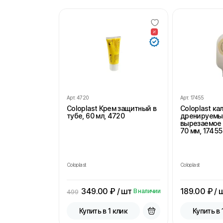
Арт.
4720
Арт.
17455
Coloplast Крем защитный в
Coloplast к
тубе, 60 мл, 4720
дренируемы
вырезаемое 
70 мм, 17455
Coloplast
Coloplast
349.00
₽ / шт
189.00
₽ / 
В наличии
499
Купить в 1 клик
Купить в 