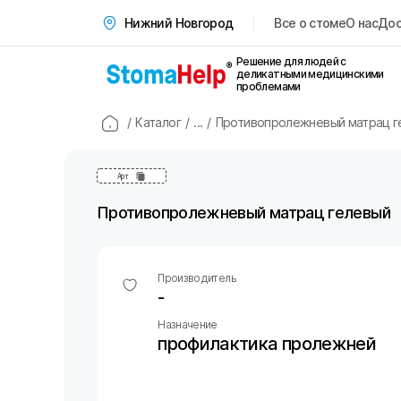
Все о стоме
О нас
Дос
Нижний Новгород
Решение для людей с
деликатными медицинскими
проблемами
/
Каталог
/
...
/
Противопролежневый матрац г
Арт
Противопролежневый матрац гелевый
Производитель
-
Назначение
профилактика пролежней