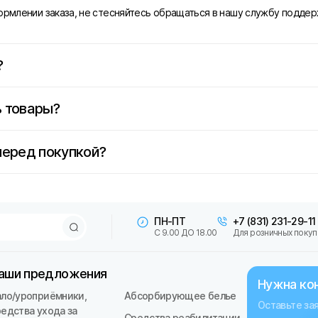
формлении заказа, не стесняйтесь обращаться в нашу службу поддер
?
 товары?
перед покупкой?
ПН-ПТ
+7 (831) 231-29-11
С 9.00 ДО 18.00
Для розничных покуп
аши предложения
Нужна ко
ало/уроприёмники,
Абсорбирующее белье
Оставьте за
редства ухода за
Средства реабилитации