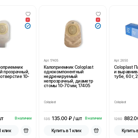
Арт.
17405
Арт.
2650
алоприемник
Калоприемник Coloplast
Coloplast 
й прозрачный,
однокомпонентный
и выравнив
отверстие 10-
недренируемый
тубе, 60 г, 
непрозрачный, диаметр
стомы 10-70 мм, 17405
Coloplast
Coloplast
шт
135.00
₽ / шт
882.0
В наличии
В наличии
135
1260
1 клик
Купить в 1 клик
Купить в