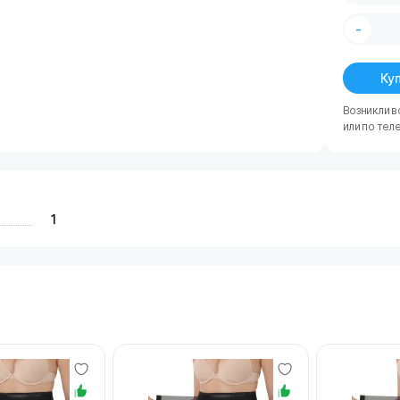
-
Куп
Возникли в
или по тел
1