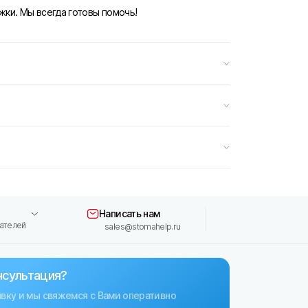
жки. Мы всегда готовы помочь!
Написать нам
ателей
sales@stomahelp.ru
нсультация?
явку и мы свяжемся с Вами оперативно