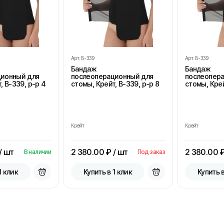
Арт.
Б-339
Арт.
Б-339
Бандаж
Бандаж
ционный для
послеоперационный для
послеопер
, В-339, р-р 4
стомы, Крейт, В-339, р-р 8
стомы, Крей
Крейт
Крейт
/ шт
2 380.00
₽ / шт
2 380.00
₽
В наличии
Под заказ
1 клик
Купить в 1 клик
Купить в