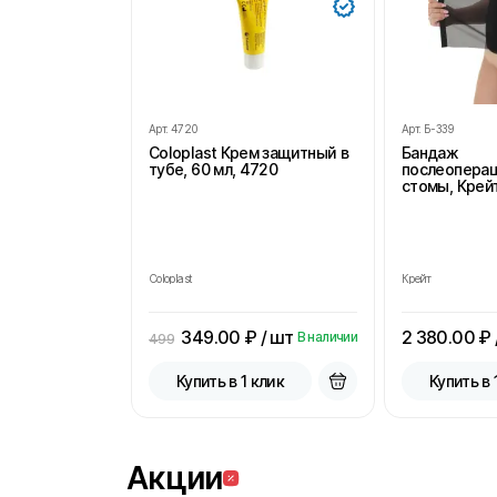
Арт.
4720
Арт.
Б-339
Coloplast Крем защитный в
Бандаж
тубе, 60 мл, 4720
послеопера
стомы, Крейт
Coloplast
Крейт
349.00
₽ / шт
2 380.00
₽ 
В наличии
499
Купить в 1 клик
Купить в 
Акции