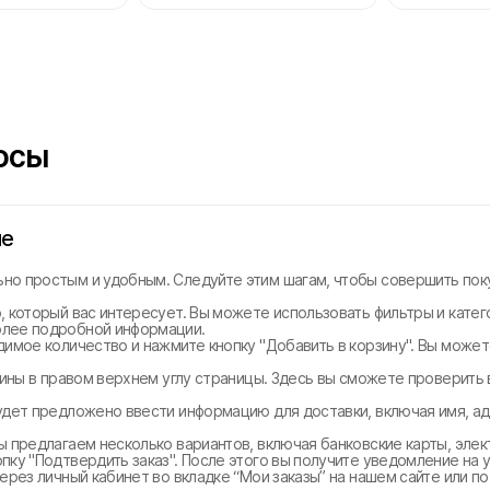
осы
не
но простым и удобным. Следуйте этим шагам, чтобы совершить поку
, который вас интересует. Вы можете использовать фильтры и катег
олее подробной информации.
димое количество и нажмите кнопку "Добавить в корзину". Вы може
рзины в правом верхнем углу страницы. Здесь вы сможете проверить
удет предложено ввести информацию для доставки, включая имя, ад
ы предлагаем несколько вариантов, включая банковские карты, эле
ку "Подтвердить заказ". После этого вы получите уведомление на у
ерез личный кабинет во вкладке “Мои заказы” на нашем сайте или п