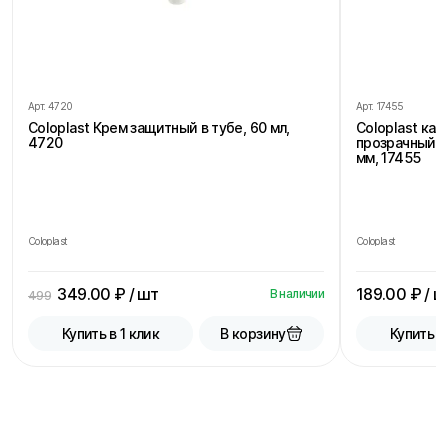
Арт.
4720
Арт.
17455
Coloplast Крем защитный в тубе, 60 мл,
Coloplast ка
4720
прозрачный, 
мм, 17455
Coloplast
Coloplast
349.00
₽ / шт
189.00
₽ / ш
В наличии
499
В корзину
Купить в 1 клик
Купить в