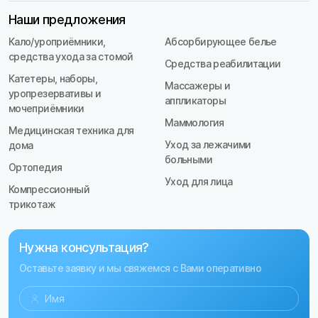
Наши предложения
Кало/уроприёмники,
Абсорбирующее белье
средства ухода за стомой
Средства реабилитации
Катетеры, наборы,
Массажеры и
уропрезервативы и
аппликаторы
мочеприёмники
Маммология
Медицинская техника для
Уход за лежачими
дома
больными
Ортопедия
Уход для лица
Компрессионный
трикотаж
Нужна консультация?
Оставьте заявку и мы свяжемся с Вами оперативно