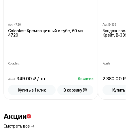
Арт.
4720
Арт.
Б-339
Coloplast Крем защитный в тубе, 60 мл,
Бандаж посл
4720
Крейт, В-339,
Coloplast
Крейт
349.00
₽ / шт
2 380.00
₽ /
В наличии
499
В корзину
Купить в 1 клик
Купить в
Акции
Смотреть все →