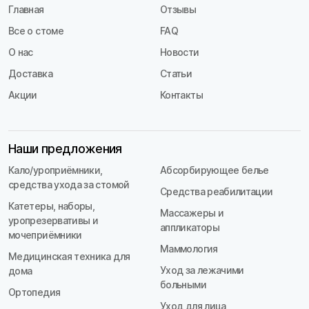
Главная
Отзывы
Все о стоме
FAQ
О нас
Новости
Доставка
Статьи
Акции
Контакты
Наши предложения
Кало/уроприёмники,
Абсорбирующее белье
средства ухода за стомой
Средства реабилитации
Катетеры, наборы,
Массажеры и
уропрезервативы и
аппликаторы
мочеприёмники
Маммология
Медицинская техника для
Уход за лежачими
дома
больными
Ортопедия
Уход для лица