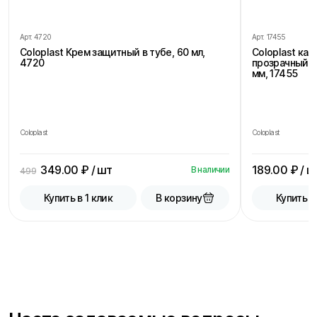
Арт.
4720
Арт.
17455
Coloplast Крем защитный в тубе, 60 мл,
Coloplast ка
4720
прозрачный, 
мм, 17455
Coloplast
Coloplast
349.00
₽ / шт
189.00
₽ / ш
В наличии
499
В корзину
Купить в 1 клик
Купить в