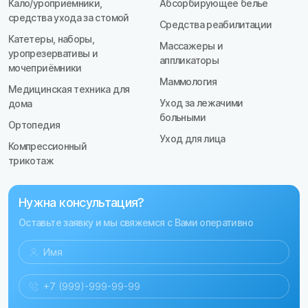
Кало/уроприёмники,
Абсорбирующее белье
средства ухода за стомой
Средства реабилитации
Катетеры, наборы,
Массажеры и
уропрезервативы и
аппликаторы
мочеприёмники
Маммология
Медицинская техника для
Уход за лежачими
дома
больными
Ортопедия
Уход для лица
Компрессионный
трикотаж
Нужна консультация?
Оставьте заявку и мы свяжемся с Вами оперативно