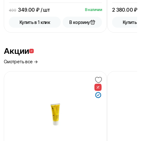
349.00
₽ / шт
2 380.00
₽ /
В наличии
499
В корзину
Купить в 1 клик
Купить в
Акции
Смотреть все →