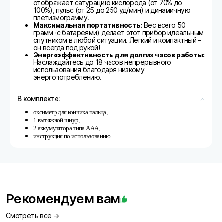
отображает сатурацию кислорода (от 70% до
100%), пульс (от 25 до 250 уд/мин) и динамичную
плетизмограмму.
Максимальная портативность:
Вес всего 50
грамм (с батареями) делает этот прибор идеальным
спутником в любой ситуации. Легкий и компактный –
он всегда под рукой!
Энергоэффективность для долгих часов работы:
Наслаждайтесь до 18 часов непрерывного
использования благодаря низкому
энергопотреблению.
В комплекте:
оксиметр для кончика пальца,
1 вытяжной шнур,
2 аккумулятора типа AAA,
инструкция по использованию.
Рекомендуем вам
Смотреть все →