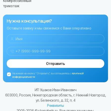
Компрессионный
трикотаж
Нужна консультация?
Оставьте заявку и мы свяжемся с Вами оперативно
Отправить
Нажимая на кнопку "Отправить", вы соглашаетесь с
политикой
конфиденциальности
ИП Ушаков Иван Иванович
603000, Россия, Нижегородская область, г. Нижний Новгород,
ул. Белинского, д. 32, п. 4
Реквизиты
2005-
2026
© stomahelp.ru. Все права защищены.