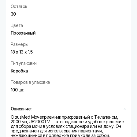
Остаток
30
Цвета
Прозрачный
Размеры
18 х 13 х 1.5
Тип упаковки
Коробка
Товаров в упаковке
100 шт.
Описание:
CitrusMed Мочеприемник прикроватный с Т-клапаном,
2000 мл, UB2000TV — это надежное и удобное решение
для сбора мочи в условиях стационара или на дому. Он
предназначен для использования пациентами,
нуждающимися в поддержке при уходе за собой.