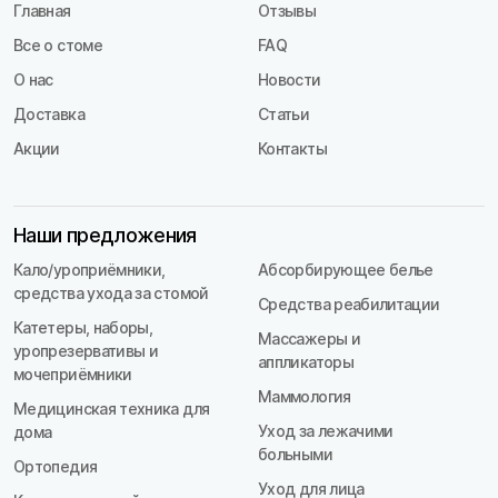
Главная
Отзывы
Все о стоме
FAQ
О нас
Новости
Доставка
Статьи
Акции
Контакты
Наши предложения
Кало/уроприёмники,
Абсорбирующее белье
средства ухода за стомой
Средства реабилитации
Катетеры, наборы,
Массажеры и
уропрезервативы и
аппликаторы
мочеприёмники
Маммология
Медицинская техника для
Уход за лежачими
дома
больными
Ортопедия
Уход для лица