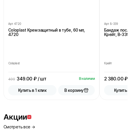
Арт.
4720
Арт.
Б-339
Coloplast Крем защитный в тубе, 60 мл,
Бандаж посл
4720
Крейт, В-339,
Coloplast
Крейт
349.00
₽ / шт
2 380.00
₽ /
В наличии
499
В корзину
Купить в 1 клик
Купить в
Акции
Смотреть все →