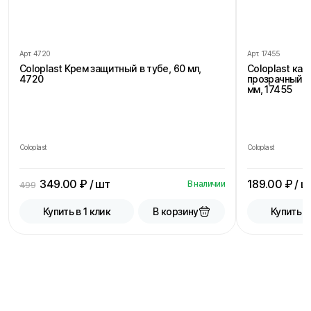
Арт.
4720
Арт.
17455
Coloplast Крем защитный в тубе, 60 мл,
Coloplast ка
4720
прозрачный, 
мм, 17455
Coloplast
Coloplast
349.00
₽ / шт
189.00
₽ / ш
В наличии
499
В корзину
Купить в 1 клик
Купить в