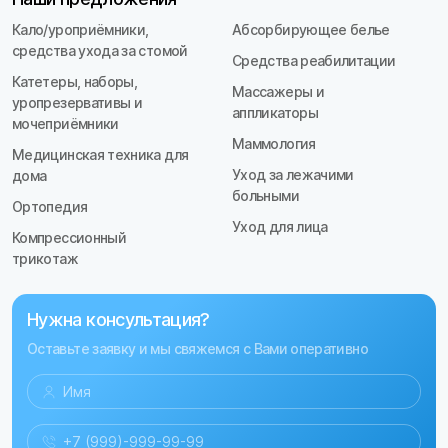
Кало/уроприёмники,
Абсорбирующее белье
средства ухода за стомой
Средства реабилитации
Катетеры, наборы,
Массажеры и
уропрезервативы и
аппликаторы
мочеприёмники
Маммология
Медицинская техника для
Уход за лежачими
дома
больными
Ортопедия
Уход для лица
Компрессионный
трикотаж
Нужна консультация?
Оставьте заявку и мы свяжемся с Вами оперативно