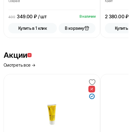
Coloplast
Крейт
349.00
₽ / шт
2 380.00
₽ /
В наличии
499
В корзину
Купить в 1 клик
Купить в
Акции
Смотреть все →