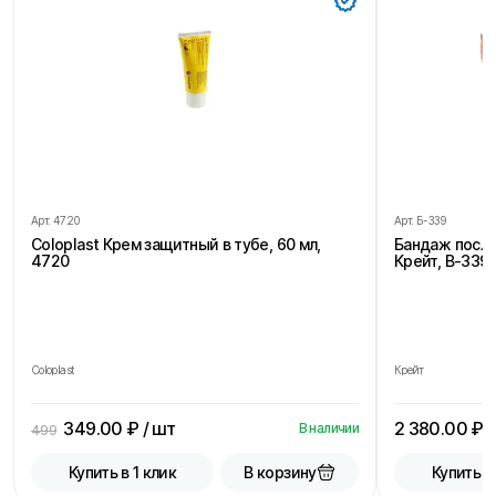
Арт.
4720
Арт.
Б-339
Coloplast Крем защитный в тубе, 60 мл,
Бандаж посл
4720
Крейт, В-339,
Coloplast
Крейт
349.00
₽ / шт
2 380.00
₽ /
В наличии
499
В корзину
Купить в 1 клик
Купить в