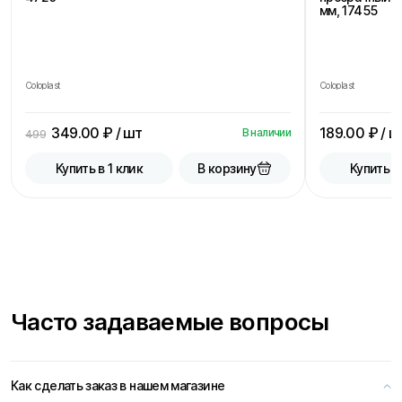
мм, 17455
Coloplast
Coloplast
349.00
₽ / шт
189.00
₽ / ш
В наличии
499
В корзину
Купить в 1 клик
Купить в
Часто задаваемые вопросы
Как сделать заказ в нашем магазине