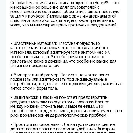
Coloplast Эластичная пластина-полукольцо Brava® — это
инновационное решение для пользователей с
колостомой и илеостомой, обеспечивающее надежную
защиту и комфорт. Уникальная форма и материалы этой
пластинки помогают создать идеальное прилегание к
коже, что минимизирует риск протечек и раздражений.
• Эластичный материал: Пластина-полукольцо
изготовлена из высококачественного эластичного
материала, который адаптируется к анатомическим
особенностям тела. Это обеспечивает отличное
прилегание даже в движении, что особенно важно для
активных пользователей.
• Универсальный размер: Полукольцо можно легко
подрезать или адаптировать под индивидуальные
потребности, что делает его подходящим для различных
типов стом и форм тела.
• Защита кожи: Пластина помогает предотвратить
раздражение кожи вокруг стомы, создавая барьер
между кожей и стомальными выделениями. Это
способствует поддержанию здоровья кожи и уменьшает
риск возникновения дерматологических проблем.
• Простота использования: Легкая установка и снятие
делают использование пластинки удобным и быстрым.