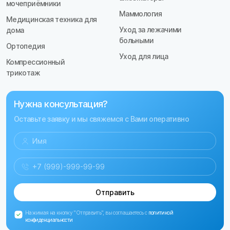
мочеприёмники
Маммология
Медицинская техника для
Уход за лежачими
дома
больными
Ортопедия
Уход для лица
Компрессионный
трикотаж
Нужна консультация?
Оставьте заявку и мы свяжемся с Вами оперативно
Отправить
Нажимая на кнопку "Отправить", вы соглашаетесь с
политикой
конфиденциальности