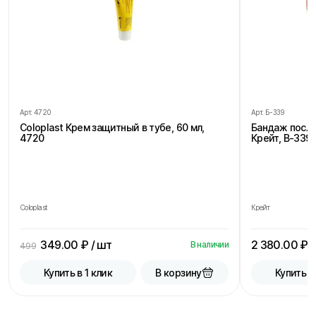
Арт.
4720
Арт.
Б-339
Coloplast Крем защитный в тубе, 60 мл,
Бандаж посл
4720
Крейт, В-339,
Coloplast
Крейт
349.00
₽ / шт
2 380.00
₽ /
В наличии
499
В корзину
Купить в 1 клик
Купить в