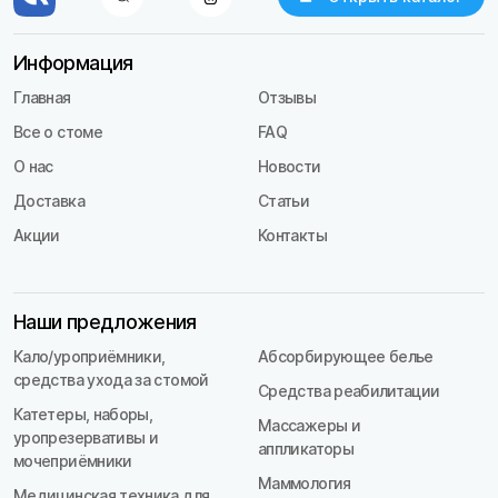
Информация
Главная
Отзывы
Все о стоме
FAQ
О нас
Новости
Доставка
Статьи
Акции
Контакты
Наши предложения
Кало/уроприёмники,
Абсорбирующее белье
средства ухода за стомой
Средства реабилитации
Катетеры, наборы,
Массажеры и
уропрезервативы и
аппликаторы
мочеприёмники
Маммология
Медицинская техника для