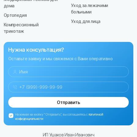
Уход за лежачими
дома
больными
Ортопедия
Уход для лица
Компрессионный
трикотаж
Нужна консультация?
Оставьте заявку и мы свяжемся с Вами оперативно
Отправить
Нажимая на кнопку "Отправить", вы соглашаетесь с
политикой
конфиденциальности
ИП Ушаков Иван Иванович