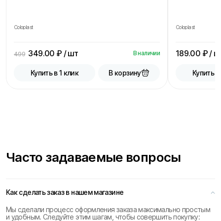
Coloplast
Coloplast
349.00
₽ / шт
189.00
₽ / ш
В наличии
499
В корзину
Купить в 1 клик
Купить в
Часто задаваемые вопросы
Как сделать заказ в нашем магазине
Мы сделали процесс оформления заказа максимально простым
и удобным. Следуйте этим шагам, чтобы совершить покупку: